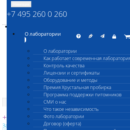
Навигация
+7 495 260 0 260
Энциклопедия Шанс Био
Карта сайта
vetlab@vetlab.ru
О лаборатории
О лаборатории
Как работает современная лаборатори
ШАНС БИО
Контроль качества
Независимая ветеринарная лаборатория
Лицензии и сертификаты
Оборудование и методы
Премия Хрустальная пробирка
Программа поддержки питомников
СМИ о нас
Что такое независимость
Единая круглосуточная справочная
+7 495 260 0 260
Фото лаборатории
Договор (оферта)
Заказать звонок с сайта