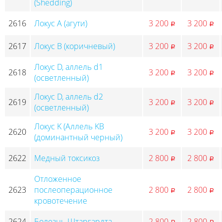
(Shedding)
2616
Локус А (агути)
3 200
3 200
p
p
2617
Локус B (коричневый)
3 200
3 200
p
p
Локус D, аллель d1
2618
3 200
3 200
p
p
(осветленный)
Локус D, аллель d2
2619
3 200
3 200
p
p
(осветленный)
Локус K (Аллель KB
2620
3 200
3 200
p
p
(доминантный черный)
2622
Медный токсикоз
2 800
2 800
p
p
Отложенное
2623
послеоперационное
2 800
2 800
p
p
кровотечение
2624
Болезнь Штаргардта
2 800
2 800