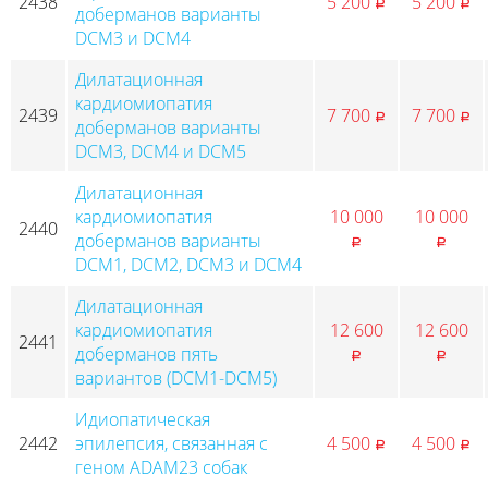
2438
5 200
5 200
p
p
доберманов варианты
DCM3 и DCM4
Дилатационная
кардиомиопатия
2439
7 700
7 700
p
p
доберманов варианты
DCM3, DCM4 и DCM5
Дилатационная
кардиомиопатия
10 000
10 000
2440
доберманов варианты
p
p
DCM1, DCM2, DCM3 и DCM4
Дилатационная
кардиомиопатия
12 600
12 600
2441
доберманов пять
p
p
вариантов (DCM1-DCM5)
Идиопатическая
2442
эпилепсия, связанная с
4 500
4 500
p
p
геном ADAM23 собак