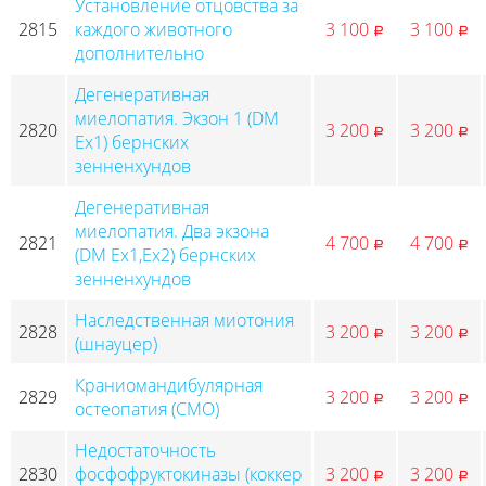
Установление отцовства за
2815
каждого животного
3 100
3 100
p
p
дополнительно
Дегенеративная
миелопатия. Экзон 1 (DM
2820
3 200
3 200
p
p
Ex1) бернских
зенненхундов
Дегенеративная
миелопатия. Два экзона
2821
4 700
4 700
p
p
(DM Ex1,Ex2) бернских
зенненхундов
Наследственная миотония
2828
3 200
3 200
p
p
(шнауцер)
Краниомандибулярная
2829
3 200
3 200
p
p
остеопатия (CMO)
Недостаточность
2830
фосфофруктокиназы (коккер
3 200
3 200
p
p