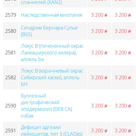
спаниелей (XAN2)
2579
Наследственная миопатия
3 200
3 200
p
p
Синдром Бернара-Сулье
2580
3 200
3 200
p
p
(BSS)
Локус B (печеночный окрас
2581
Ланкаширского хилера),
3 200
3 200
p
p
аллель be
Локус B (коричневый окрас
2582
Сибирский хаски), аллель
3 200
3 200
p
p
bH
Буллезный
дистрофический
2590
3 200
3 200
p
p
эпидермолиз (DEB CA)
собак
Дефицит адгезии
2591
3 200
3 200
p
p
лейкоцитов, тип 3 (CLADgs)