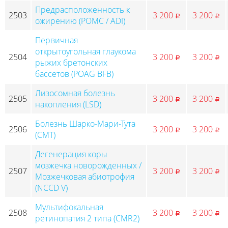
Предрасположенность к
2503
3 200
3 200
p
p
ожирению (POMC / ADI)
Первичная
открытоугольная глаукома
2504
3 200
3 200
p
p
рыжих бретонских
бассетов (POAG BFB)
Лизосомная болезнь
2505
3 200
3 200
p
p
накопления (LSD)
Болезнь Шарко-Мари-Тута
2506
3 200
3 200
p
p
(CMT)
Дегенерация коры
мозжечка новорожденных /
2507
3 200
3 200
p
p
Мозжечковая абиотрофия
(NCCD V)
Мультифокальная
2508
3 200
3 200
p
p
ретинопатия 2 типа (CMR2)