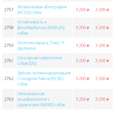
Мозжечковая абиотрофия
2757
3 200
3 200
p
p
(NCCD) собак
Устойчивость к
2758
фенобарбиталу (MDR ph)
3 200
3 200
p
p
собак
Генетика окраса, Локус H
2759
3 200
3 200
p
p
(арлекин)
Сенсорная невропатия
2761
3 200
3 200
p
p
собак (SN)
Зубная гипоминерализация
2762
/ Синдром Райна (RS BC)
3 200
3 200
p
p
собак
Неонатальная
2763
энцефалопатия с
3 200
3 200
p
p
судорогами (NEWS) собак