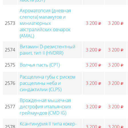
Ахроматопсия (дневная
слепота) маламутов и
2573
миниатюрных
3 200
3 200
p
p
австралийских овчарок
(AMAL)
Витамин D-резистентный
2574
3 200
3 200
p
p
рахит, тип II (HVDRR)
2575
Волчья пасть (CP1)
3 200
3 200
p
p
Расщелина губы с риском
2576
расщелины неба и
3 200
3 200
p
p
синдактилии (CLPS)
Врожденная мышечная
2577
дистрофия итальянских
3 200
3 200
p
p
грейхаундов (CMD IG)
Ксантинурия II типа кокер-
2578
3 200
3 200
p
p