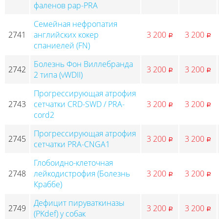
фаленов pap-PRA
Семейная нефропатия
2741
английских кокер
3 200
3 200
p
p
спаниелей (FN)
Болезнь Фон Виллебранда
2742
3 200
3 200
p
p
2 типа (vWDII)
Прогрессирующая атрофия
2743
сетчатки CRD-SWD / PRA-
3 200
3 200
p
p
cord2
Прогрессирующая атрофия
2745
3 200
3 200
p
p
сетчатки PRA-CNGA1
Глобоидно-клеточная
2748
лейкодистрофия (Болезнь
3 200
3 200
p
p
Краббе)
Дефицит пируваткиназы
2749
3 200
3 200
p
p
(PKdef) у собак