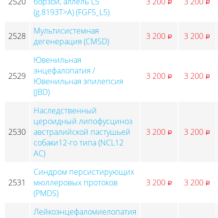
2520
борзой, аллель L5
3 200
3 200
p
p
(g.8193T>A) (FGF5_L5)
Мультисистемная
2528
3 200
3 200
p
p
дегенерация (CMSD)
Ювенильная
энцефалопатия /
2529
3 200
3 200
p
p
Ювенильная эпилепсия
(JBD)
Наследственный
цероидный липофусциноз
2530
австралийской пастушьей
3 200
3 200
p
p
собаки12-го типа (NCL12
АС)
Синдром персистирующих
2531
мюллеровых протоков
3 200
3 200
p
p
(PMDS)
Лейкоэнцефаломиелопатия