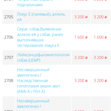
подпалинами
Локус Е (палевый), аллель
2705
3 200
3 200
p
p
еА
Окрас собак,Выявление
аллели еА у собак, ранее
2706
1 600
1 600
p
p
выполнявших
тестирование локуса E
Лейкоэнцефаломиелопатия
2707
3 200
3 200
p
p
собак (LEMP)
Несовершенный
амелогенез /
2708
Наследственная
3 200
3 200
p
p
гипоплазия эмали акит
(ARAI A / FEH A)
Несовершенный
амелогенез /