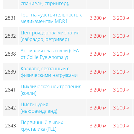
спаниель, спрингер),
Тест на чувствительность к
2831
3 200
3 200
p
p
медикаментам MDR1
Центроядерная миопатия
2832
3 200
3 200
p
p
(лабрадор, ретривер)
Аномалия глаз колли (CEA
2838
3 200
3 200
p
p
от Collie Eye Anomaly)
Коллапс, связанный с
2839
3 200
3 200
p
p
физическими нагрузками
Циклическая нейтропения
2841
3 200
3 200
p
p
(колли)
Цистинурия
2842
3 200
3 200
p
p
(ньюфаундленд)
Первичный вывих
2843
3 200
3 200
p
p
хрусталика (PLL)