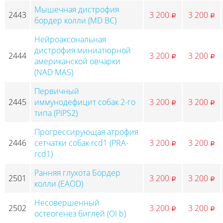
Мышечная дистрофия
2443
3 200
3 200
p
p
бордер колли (MD BC)
Нейроаксональная
дистрофия миниатюрной
2444
3 200
3 200
p
p
американской овчарки
(NAD MAS)
Первичный
2445
иммунодефицит собак 2-го
3 200
3 200
p
p
типа (PIPS2)
Прогрессирующая атрофия
2446
сетчатки собак rcd1 (PRA-
3 200
3 200
p
p
rcd1)
Ранняя глухота Бордер
2501
3 200
3 200
p
p
колли (EAOD)
Несовершенный
2502
3 200
3 200
p
p
остеогенез биглей (OI b)