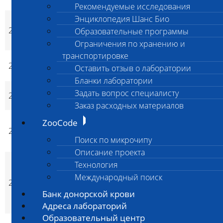
MTM)
Рекомендуемые исследования
Энциклопедия Шанс Био
Нейроаксональная
2427
дистрофия испанской
2 800
2 800
Образовательные программы
p
p
водяной собаки (NAD SW)
Ограничения по хранению и
транспортировке
Интенсивность рыжего
2430
3 200
3 200
Оставить отзыв о лаборатории
p
p
окраса пуделей
Бланки лаборатории
Локус Т (R), чалый/краповый
Задать вопрос специалисту
2431
3 400
3 400
p
p
окрас собак
Заказ расходных материалов
Локус Е, аллели EM (маска) и
ZooCode
2432
е1 (палевый), e3 (светло-
3 400
3 400
p
p
Поиск по микрочипу
кремовый окрас хаски), eA
Описание проекта
Дизэритропоэтическая
Технология
анемия и синдром
Международный поиск
2433
миопатии, английский
3 200
3 200
p
p
спрингер спаниель (DAMS
Банк донорской крови
ESS)
Адреса лабораторий
Образовательный центр