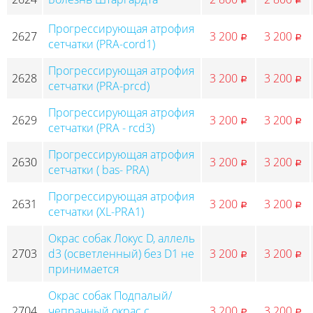
p
p
Прогрессирующая атрофия
2627
3 200
3 200
p
p
сетчатки (PRA-cord1)
Прогрессирующая атрофия
2628
3 200
3 200
p
p
сетчатки (PRA-prcd)
Прогрессирующая атрофия
2629
3 200
3 200
p
p
сетчатки (PRA - rcd3)
Прогрессирующая атрофия
2630
3 200
3 200
p
p
сетчатки ( bas- PRA)
Прогрессирующая атрофия
2631
3 200
3 200
p
p
сетчатки (XL-PRA1)
Окрас собак Локус D, аллель
2703
d3 (осветленный) без D1 не
3 200
3 200
p
p
принимается
Окрас собак Подпалый/
2704
чепрачный окрас с
3 200
3 200
p
p