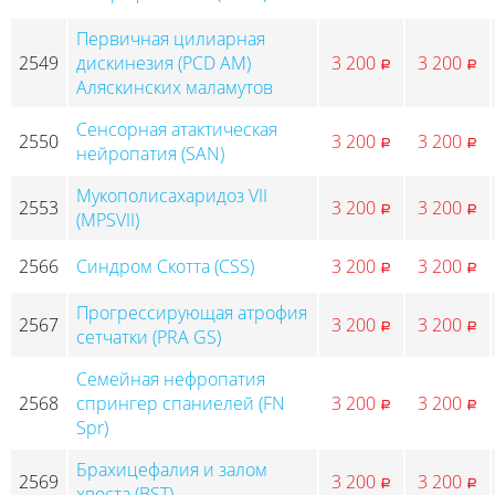
Первичная цилиарная
2549
дискинезия (PCD AM)
3 200
3 200
p
p
Аляскинских маламутов
Сенсорная атактическая
2550
3 200
3 200
p
p
нейропатия (SAN)
Мукополисахаридоз VII
2553
3 200
3 200
p
p
(MPSVII)
2566
Синдром Скотта (CSS)
3 200
3 200
p
p
Прогрессирующая атрофия
2567
3 200
3 200
p
p
сетчатки (PRA GS)
Семейная нефропатия
2568
спрингер спаниелей (FN
3 200
3 200
p
p
Spr)
Брахицефалия и залом
2569
3 200
3 200
p
p
хвоста (BST)