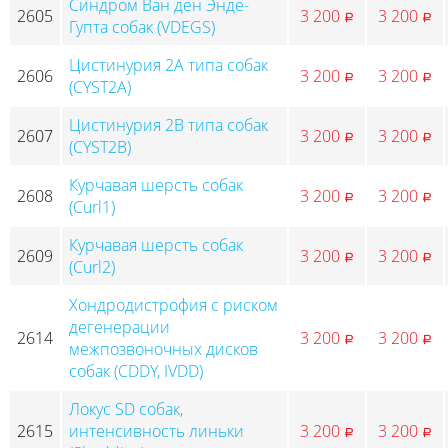
Синдром Ван ден Энде-
2605
3 200
3 200
p
p
Гупта собак (VDEGS)
Цистинурия 2A типа собак
2606
3 200
3 200
p
p
(CYST2A)
Цистинурия 2B типа собак
2607
3 200
3 200
p
p
(CYST2B)
Курчавая шерсть собак
2608
3 200
3 200
p
p
(Curl1)
Курчавая шерсть собак
2609
3 200
3 200
p
p
(Curl2)
Хондродистрофия с риском
дегенерации
2614
3 200
3 200
p
p
межпозвоночных дисков
собак (CDDY, IVDD)
Локус SD собак,
2615
интенсивность линьки
3 200
3 200
p
p