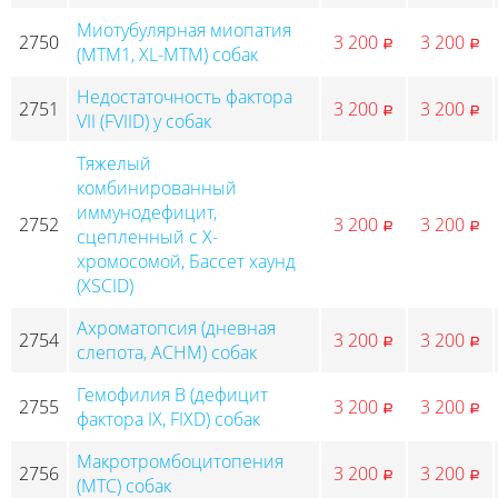
Миотубулярная миопатия
2750
3 200
3 200
p
p
(MTM1, XL-MTM) собак
Недостаточность фактора
2751
3 200
3 200
p
p
VII (FVIID) у собак
Тяжелый
комбинированный
иммунодефицит,
2752
3 200
3 200
p
p
сцепленный с Х-
хромосомой, Бассет хаунд
(XSCID)
Ахроматопсия (дневная
2754
3 200
3 200
p
p
слепота, ACHM) собак
Гемофилия B (дефицит
2755
3 200
3 200
p
p
фактора IX, FIXD) собак
Макротромбоцитопения
2756
3 200
3 200
p
p
(MTC) собак