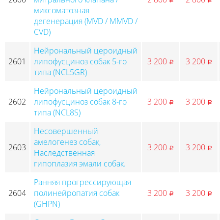
p
p
миксоматозная
дегенерация (MVD / MMVD /
CVD)
Нейрональный цероидный
2601
липофусциноз собак 5-го
3 200
3 200
p
p
типа (NCL5GR)
Нейрональный цероидный
2602
липофусциноз собак 8-го
3 200
3 200
p
p
типа (NCL8S)
Несовершенный
амелогенез собак,
2603
3 200
3 200
p
p
Наследственная
гипоплазия эмали собак.
Ранняя прогрессирующая
2604
полинейропатия собак
3 200
3 200
p
p
(GHPN)