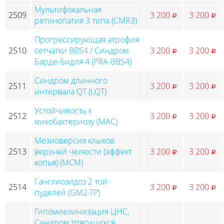
Мультифокальная
2509
3 200
3 200
p
p
ретинопатия 3 типа (CMR3)
Прогрессирующая атрофия
2510
сетчатки BBS4 / Синдром
3 200
3 200
p
p
Барде-Бидля 4 (PRA-BBS4)
Синдром длинного
2511
3 200
3 200
p
p
интервала QT (LQT)
Устойчивость к
2512
3 200
3 200
p
p
микобактериозу (МАС)
Мезиоверсия клыков
2513
верхней челюсти (эффект
3 200
3 200
p
p
копья) (MCM)
Ганглиозидоз 2 той-
2514
3 200
3 200
p
p
пуделей (GM2-TP)
Гипомиелинизация ЦНС,
Синдром трясущихся