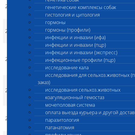
2412
верхних дыхательных
2 800
2 800
генетические комплексы собак
p
p
путей (BOAS или UAS)
гистология и цитология
гормоны
Мышечная дистрофия /
гормоны (профили)
2413
Дистрофия Дюшенна (MD
2 800
2 800
p
p
инфекции и инвазии (ифа)
GR)
инфекции и инвазии (пцр)
Прогрессирующая атрофия
инфекции и инвазии (экспресс)
сетчатки c ранним началом,
2414
2 800
2 800
инфекционные профили (пцр)
p
p
португальская водяная
исследование кала
собака (EOPRA)
исследования для сельхоз.животных (
Пароксизмальная
заказ)
дискинезия ирландских
исследования сельхоз.животных
2415
2 800
2 800
p
p
мягкошерстных
коагуляционный гемостаз
пшеничных терьеров (PxD)
мочеполовая система
Наследственный
оплата выезда курьера и другой достав
2416
гиперкератоз подушечек
2 800
2 800
паразитология
p
p
лап ротвейлеров (HFH RT)
патанатомия