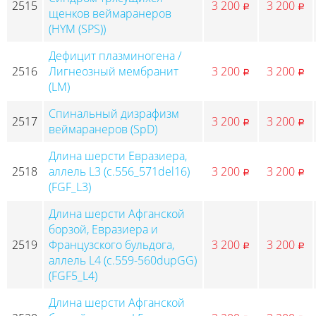
2515
3 200
3 200
p
p
щенков веймаранеров
(HYM (SPS))
Дефицит плазминогена /
2516
Лигнеозный мембранит
3 200
3 200
p
p
(LM)
Спинальный дизрафизм
2517
3 200
3 200
p
p
веймаранеров (SpD)
Длина шерсти Евразиера,
2518
аллель L3 (c.556_571del16)
3 200
3 200
p
p
(FGF_L3)
Длина шерсти Афганской
борзой, Евразиера и
2519
Французского бульдога,
3 200
3 200
p
p
аллель L4 (c.559-560dupGG)
(FGF5_L4)
Длина шерсти Афганской