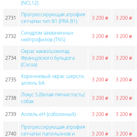
(NCL12)
Прогрессирующая атрофия
2731
3 200
3 200
p
p
сетчатки тип B1 (PRA B1)
Синдром захваченных
2732
3 200
3 200
p
p
нейтрофилов (TNS)
Окрас какао/шоколад
2734
Французского бульдога
3 200
3 200
p
p
(Cocoa)
Коричневый окрас шерсти,
2735
3 200
3 200
p
p
аллель bA
Локус S (белая пятнистость)
2738
3 200
3 200
p
p
собак
2739
Аллель eH (соболиный)
3 200
3 200
p
p
Прогрессирующая атрофия
2740
сетчатки папильонов и
3 200
3 200
p
p