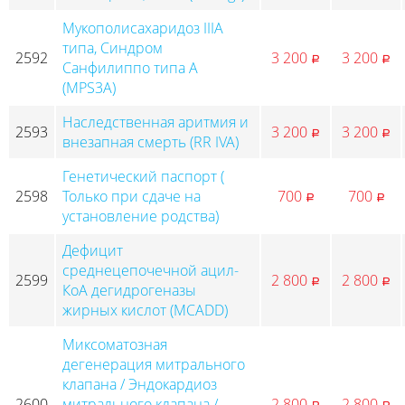
Мукополисахаридоз IIIА
типа, Синдром
2592
3 200
3 200
p
p
Санфилиппо типа А
(MPS3А)
Наследственная аритмия и
2593
3 200
3 200
p
p
внезапная смерть (RR IVA)
Генетический паспорт (
2598
Только при сдаче на
700
700
p
p
установление родства)
Дефицит
среднецепочечной ацил-
2599
2 800
2 800
p
p
КoA дегидрогеназы
жирных кислот (MCADD)
Миксоматозная
дегенерация митрального
клапана / Эндокардиоз
2600
митрального клапана /
2 800
2 800