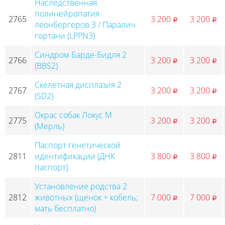
Наследственная
полинейропатия
2765
3 200
3 200
p
p
леонбергеров 3 / Паралич
гортани (LPPN3)
Синдром Барде-Бидля 2
2766
3 200
3 200
p
p
(BBS2)
Скелетная дисплазия 2
2767
3 200
3 200
p
p
(SD2)
Окрас собак Локус М
2775
3 200
3 200
p
p
(Мерль)
Паспорт генетической
2811
идентификации (ДНК
3 800
3 800
p
p
паспорт)
Установление родства 2
2812
животных (щенок + кобель;
7 000
7 000
p
p
мать бесплатно)