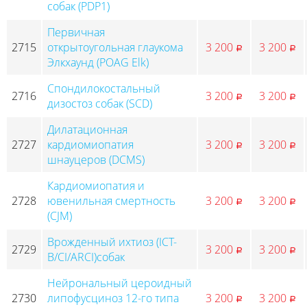
собак (PDP1)
Первичная
2715
открытоугольная глаукома
3 200
3 200
p
p
Элкхаунд (POAG Elk)
Спондилокостальный
2716
3 200
3 200
p
p
дизостоз собак (SCD)
Дилатационная
2727
кардиомиопатия
3 200
3 200
p
p
шнауцеров (DCMS)
Кардиомиопатия и
2728
ювенильная смертность
3 200
3 200
p
p
(CJM)
Врожденный ихтиоз (ICT-
2729
3 200
3 200
p
p
B/CI/ARCI)собак
Нейрональный цероидный
2730
липофусциноз 12-го типа
3 200
3 200
p
p