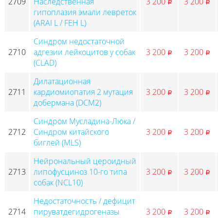
2709
Наследственная
3 200
3 200
p
p
гипоплазия эмали левреток
(ARAI L / FEH L)
Синдром недостаточной
2710
адгезии лейкоцитов у собак
3 200
3 200
p
p
(CLAD)
Дилатационная
2711
кардиомиопатия 2 мутация
3 200
3 200
p
p
добермана (DCM2)
Синдром Мусладина-Люка /
2712
Синдром китайского
3 200
3 200
p
p
биглей (MLS)
Нейрональный цероидный
2713
липофусциноз 10-го типа
3 200
3 200
p
p
собак (NCL10)
Недостаточность / дефицит
2714
пируватдегидрогеназы
3 200
3 200
p
p