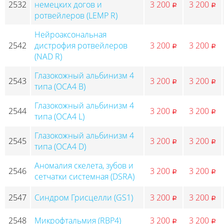
2532
немецких догов и
3 200
3 200
p
p
ротвейлеров (LEMP R)
Нейроаксональная
2542
дистрофия ротвейлеров
3 200
3 200
p
p
(NAD R)
Глазокожный альбинизм 4
2543
3 200
3 200
p
p
типа (OCA4 B)
Глазокожный альбинизм 4
2544
3 200
3 200
p
p
типа (OCA4 L)
Глазокожный альбинизм 4
2545
3 200
3 200
p
p
типа (OCA4 D)
Аномалия скелета, зубов и
2546
3 200
3 200
p
p
сетчатки системная (DSRA)
2547
Синдром Грисцелли (GS1)
3 200
3 200
p
p
2548
Микрофтальмия (RBP4)
3 200
3 200
p
p