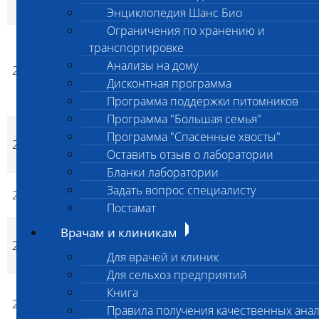
(F8GSv1)
Энциклопедия Шанс Био
Ограничения по хранению и
Гемофилия А
транспортировке
(Недостаточность фактора
Анализы на дому
2422
VIII) немецких овчарок,
2 800
2 800
p
p
Дисконтная программа
мутация 2 (c.1700G>A)
Программа поддержки питомников
(F8GSv2)
Программа "Большая семья"
Гипоплазия мозжечка
Программа "Спасенные хвосты"
2423
белой швейцарской
2 800
2 800
p
p
Оставить отзыв о лаборатории
овчарки (CH WSS)
Бланки лаборатории
Гипоплазия мозжечка
Задать вопрос специалисту
2424
2 800
2 800
p
p
евразиера (CH-Eur/ DWLM)
Постамат
Гликогеноз Iа типа, Болезнь
Врачам и клиникам
2425
фон Гирке, немецкий
2 800
2 800
p
p
Для врачей и клиник
пинчер (GSD1A)
Для сельхоз предприятий
Миотубулярная миопатия
Книга
2426
ротвейлеров (MTM1 R, XL-
2 800
2 800
p
p
Правила получения качественных ана