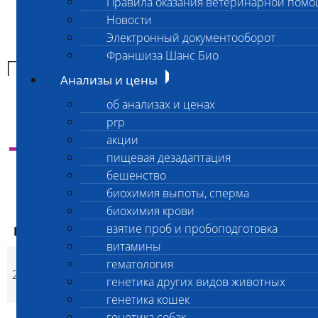
Правила оказания ветеринарной пом
Главная страница
Новости
Анализы и цены
Электронный документооборот
ГЕНЕТИКА СОБАК
Франшиза Шанс Био
ГЕНЕТИКА СОБАК
Анализы и цены
об анализах и ценах
prp
акции
Инструкция
отбора и отправки материала на
генетические исследования
пищевая дезадаптация
бешенство
биохимия выпоты, сперма
биохимия крови
ваша цена
взятие проб и пробоподготовка
Код
Наименование услуг
ваша цена
экспресс
витамины
L-2-гидроксиглутаровая
гематология
2411
ацидурия йоркширских
2 800
2 800
p
p
генетика других видов животных
терьеров (L2HGA Yo)
генетика кошек
Синдром обструкции
генетика собак