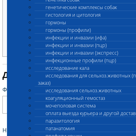
Общий клинический анализ мочи
генетические комплексы собак
гистология и цитология
Количество
гормоны
1 шт.
гормоны (профили)
Цена
инфекции и инвазии (ифа)
675.00 ₽
инфекции и инвазии (пцр)
инфекции и инвазии (экспресс)
инфекционные профили (пцр)
исследование кала
Данные владельца
исследования для сельхоз.животных (
заказ)
ФИО владельца
*
исследования сельхоз.животных
коагуляционный гемостаз
мочеполовая система
оплата выезда курьера и другой достав
паразитология
патанатомия
Номер телефона владельца
*