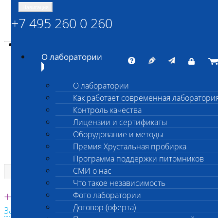
Навигация
+7 495 260 0 260
Энциклопедия Шанс Био
Карта сайта
vetlab@vetlab.ru
О лаборатории
О лаборатории
Как работает современная лаборатори
ШАНС БИО
Контроль качества
Независимая ветеринарная лаборатория
Лицензии и сертификаты
Оборудование и методы
Премия Хрустальная пробирка
Программа поддержки питомников
СМИ о нас
Что такое независимость
Единая круглосуточная справочная
+7 495 260 0 260
Фото лаборатории
Договор (оферта)
Заказать звонок с сайта