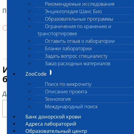
Рекомендуемые исследования
Пол животного (М / Ж)
*
Энциклопедия Шанс Био
Образовательные программы
Ограничения по хранению и
М
Ж
транспортировке
Оставить отзыв о лаборатории
Бланки лаборатории
Задать вопрос специалисту
Заказ расходных материалов
Информация о
ZooCode
биоматериале
Поиск по микрочипу
Описание проекта
Дата и время взятия биоматериала
*
Технология
Международный поиск
Банк донорской крови
Адреса лабораторий
Образовательный центр