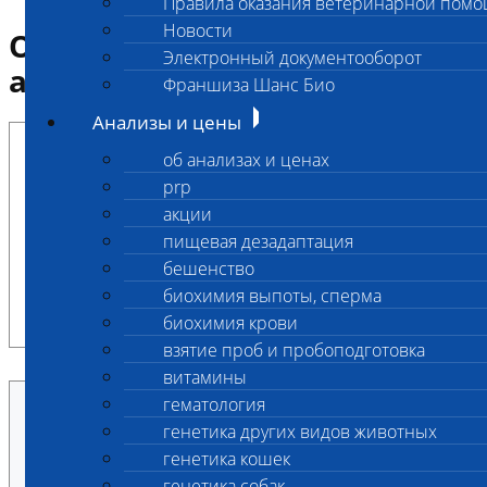
Правила оказания ветеринарной пом
Новости
Оформление сдачи
Электронный документооборот
анализов через Постамат
Франшиза Шанс Био
Анализы и цены
об анализах и ценах
Постамат уже работает! Пока доступен
prp
общий клинический анализ мочи по
акции
фиксированной цене 675 руб., в
пищевая дезадаптация
Центральном офисе на Нагорной. Скоро
бешенство
добавим новые исследования - следите за
новостями и сдавайте анализы без очереди!
биохимия выпоты, сперма
биохимия крови
взятие проб и пробоподготовка
витамины
гематология
Ваш заказ
генетика других видов животных
генетика кошек
Исследование
генетика собак