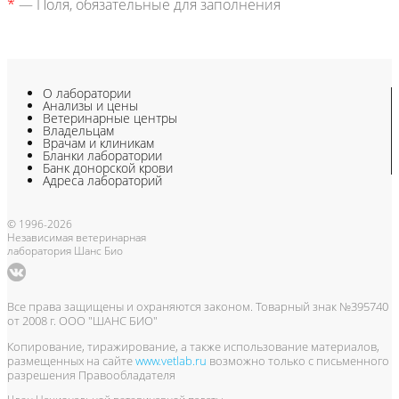
*
— Поля, обязательные для заполнения
О лаборатории
Анализы и цены
Ветеринарные центры
Владельцам
Врачам и клиникам
Бланки лаборатории
Банк донорской крови
Адреса лабораторий
© 1996-2026
Независимая ветеринарная
лаборатория Шанс Био
Все права защищены и охраняются законом. Товарный знак №395740
от 2008 г. ООО "ШАНС БИО"
Копирование, тиражирование, а также использование материалов,
размещенных на сайте
www.vetlab.ru
возможно только с письменного
разрешения Правообладателя