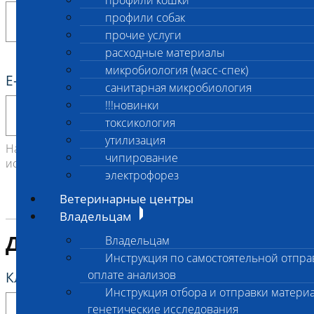
профили кошки
профили собак
прочие услуги
расходные материалы
микробиология (масс-спек)
E-mail
*
санитарная микробиология
!!!новинки
токсикология
утилизация
На этот адрес будут отправлены результаты
чипирование
исследования и чек.
электрофорез
Ветеринарные центры
Владельцам
Данные животного
Владельцам
Инструкция по самостоятельной отпра
оплате анализов
Кличка животного
*
Инструкция отбора и отправки материа
генетические исследования