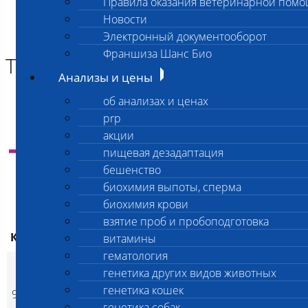
Правила оказания ветеринарной пом
Главная страница
Новости
Анализы и цены
Электронный документооборот
ТОКСИКОЛОГИЯ
Франшиза Шанс Био
ТОКСИКОЛОГИЯ
Анализы и цены
об анализах и ценах
prp
акции
Инструкция
по оплате анализов через банк и
самостоятельной отправке материала в
пищевая дезадаптация
лабораторию
бешенство
биохимия выпоты, сперма
биохимия крови
взятие проб и пробоподготовка
ваша цена
Код
Наименование услуг
Скидк
витамины
ваша цена
экспресс
гематология
Комплексное
генетика других видов животных
исследование на
генетика кошек
950
лекарственные и
8 800
8 800
нет
p
p
генетика собак