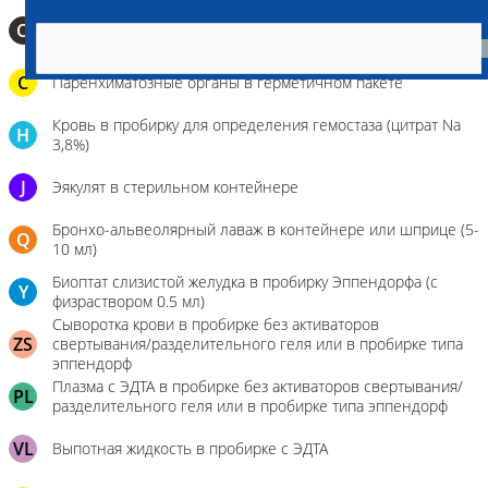
О
Мазок-отпечаток на стекло
C
Паренхиматозные органы в герметичном пакете
Кровь в пробирку для определения гемостаза (цитрат Na
H
3,8%)
J
Эякулят в стерильном контейнере
Бронхо-альвеолярный лаваж в контейнере или шприце (5-
Q
10 мл)
Биоптат слизистой желудка в пробирку Эппендорфа (с
Y
физраствором 0.5 мл)
Сыворотка крови в пробирке без активаторов
ZS
свертывания/разделительного геля или в пробирке типа
эппендорф
Плазма с ЭДТА в пробирке без активаторов свертывания/
PL
разделительного геля или в пробирке типа эппендорф
VL
Выпотная жидкость в пробирке с ЭДТА