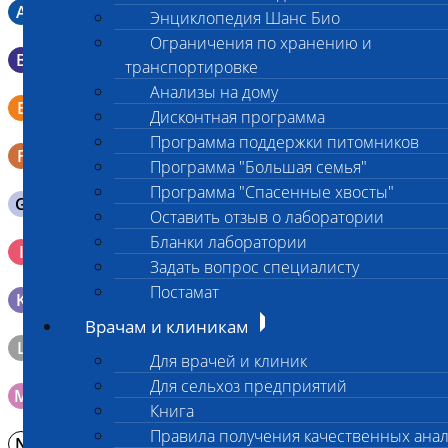
A
Мазок в пробирку со средой Кери-Блера
Энциклопедия Шанс Био
Ограничения по хранению и
B
Мазок в пробирку со средой Эймса (Стюарта)
транспортировке
Анализы на дому
Смывы со слизистых в пробирку Эппендорфа (с
E
Дисконтная программа
физраствором 0.5 мл)
Программа поддержки питомников
F
Кал в контейнере с ложечкой
Программа "Большая семья"
Программа "Спасенные хвосты"
G
Содержимое желудка 10-30 мл
Оставить отзыв о лаборатории
Бланки лаборатории
Кровь 2-3 мл. на фильтр-бумаге, высушенная для
I
генетических исследований
Задать вопрос специалисту
Постамат
K
Образец тканей в контейнере с 10% раствором формалина
Врачам и клиникам
L
Материал берется только в лаборатории!
Для врачей и клиник
Для сельхоз предприятий
M
Мазок на стекло
Книга
Правила получения качественных ана
N
Молоко в контейнере 10-30 мл