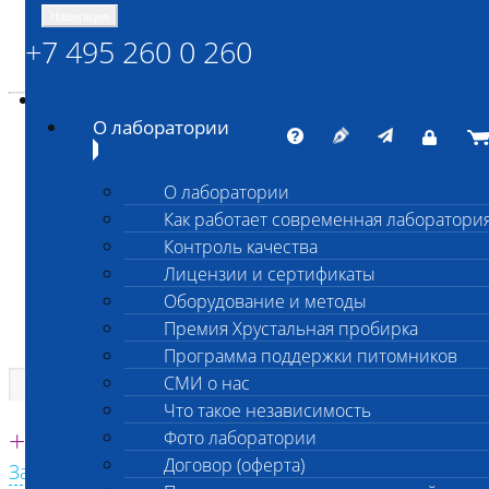
Навигация
+7 495 260 0 260
Энциклопедия Шанс Био
Карта сайта
vetlab@vetlab.ru
О лаборатории
О лаборатории
Как работает современная лаборатори
ШАНС БИО
Контроль качества
Независимая ветеринарная лаборатория
Лицензии и сертификаты
Оборудование и методы
Премия Хрустальная пробирка
Программа поддержки питомников
СМИ о нас
Что такое независимость
Единая круглосуточная справочная
+7 495 260 0 260
Фото лаборатории
Договор (оферта)
Заказать звонок с сайта