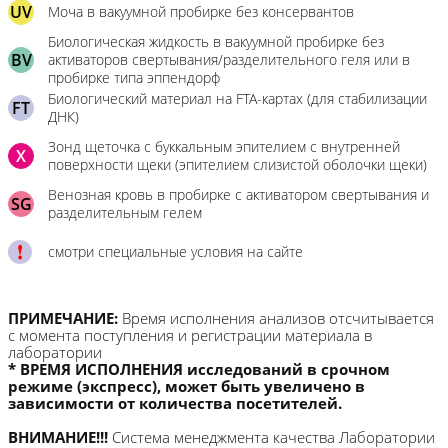
UV
Моча в вакуумной пробирке без консервантов
Биологическая жидкость в вакуумной пробирке без
BV
активаторов свертывания/разделительного геля или в
пробирке типа эппендорф
Биологический материал на FTA-картах (для стабилизации
FT
ДНК)
Зонд щеточка с буккальным эпителием с внутренней
X
поверхности щеки (эпителием слизистой оболочки щеки)
Венозная кровь в пробирке с активатором свертывания и
SG
разделительным гелем
смотри специальные условия на сайте
ПРИМЕЧАНИЕ:
Время исполнения анализов отсчитывается
с момента поступления и регистрации материала в
лаборатории
* ВРЕМЯ ИСПОЛНЕНИЯ исследований в срочном
режиме (экспресс), может быть увеличено в
зависимости от количества посетителей.
ВНИМАНИЕ!!!
Система менеджмента качества Лаборатории