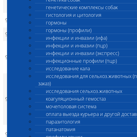
токсические
вещества в моче
генетические комплексы собак
гистология и цитология
951
Изониазид в крови
8 600
8 600
нет
p
p
гормоны
гормоны (профили)
952
Изониазид в моче
8 600
8 600
нет
p
p
инфекции и инвазии (ифа)
инфекции и инвазии (пцр)
Комплексное
инфекции и инвазии (экспресс)
исследование на
16 500
16 500
953
нет
токсические
инфекционные профили (пцр)
p
p
вещества в крови
исследование кала
исследования для сельхоз.животных (
Исследование
заказ)
шерсти на
исследования сельхоз.животных
содержание
коагуляционный гемостаз
954
аллюминия, кадмия,
6 500
6 500
нет
p
p
лития, мышьяка,
мочеполовая система
ртути, свинца (6
оплата выезда курьера и другой достав
показ)
паразитология
патанатомия
Этиленгликоль в
955
8 800
8 800
нет
p
p