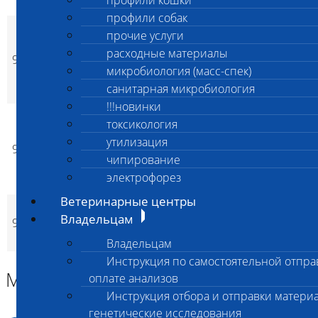
профили кошки
моче
профили собак
Лекарственный
прочие услуги
мониторинг -
расходные материалы
961
базовый уровень
5 500
5 500
нет
p
p
микробиология (масс-спек)
(фенобарбитал,
санитарная микробиология
паглюферал)
!!!новинки
Лекарственный
токсикология
мониторинг - после
утилизация
962
приема
5 500
5 500
нет
p
p
чипирование
(фенобарбитал,
электрофорез
паглюферал)
Ветеринарные центры
Химический состав
Владельцам
963
желчного
4 400
4 400
нет
p
p
конкремента
Владельцам
Инструкция по самостоятельной отпра
Материал
оплате анализов
Инструкция отбора и отправки материа
генетические исследования