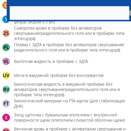
Бронхо-альвеолярный лаваж в контейнере или шприце (5-
Q
10 мл)
Биоптат слизистой желудка в пробирку Эппендорфа (с
Y
физраствором 0.5 мл)
Сыворотка крови в пробирке без активаторов
ZS
свертывания/разделительного геля или в пробирке типа
эппендорф
Плазма с ЭДТА в пробирке без активаторов свертывания/
PL
разделительного геля или в пробирке типа эппендорф
VL
Выпотная жидкость в пробирке с ЭДТА
UV
Моча в вакуумной пробирке без консервантов
Биологическая жидкость в вакуумной пробирке без
BV
активаторов свертывания/разделительного геля или в
пробирке типа эппендорф
Биологический материал на FTA-картах (для стабилизации
FT
ДНК)
Зонд щеточка с буккальным эпителием с внутренней
X
поверхности щеки (эпителием слизистой оболочки щеки)
Венозная кровь в пробирке с активатором свертывания и