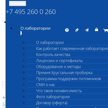
Навигация
+7 495 260 0 260
Энциклопедия Шанс Био
Карта сайта
vetlab@vetlab.ru
О лаборатории
О лаборатории
Как работает современная лаборатори
ШАНС БИО
Контроль качества
Независимая ветеринарная лаборатория
Лицензии и сертификаты
Оборудование и методы
Премия Хрустальная пробирка
Программа поддержки питомников
СМИ о нас
Что такое независимость
Единая круглосуточная справочная
+7 495 260 0 260
Фото лаборатории
Договор (оферта)
Заказать звонок с сайта