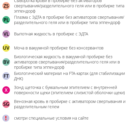
Сыворотка крови в пробирке без активаторов
ZS
свертывания/разделительного геля или в пробирке типа
эппендорф
Плазма с ЭДТА в пробирке без активаторов свертывания/
PL
разделительного геля или в пробирке типа эппендорф
VL
Выпотная жидкость в пробирке с ЭДТА
UV
Моча в вакуумной пробирке без консервантов
Биологическая жидкость в вакуумной пробирке без
BV
активаторов свертывания/разделительного геля или в
пробирке типа эппендорф
Биологический материал на FTA-картах (для стабилизации
FT
ДНК)
Зонд щеточка с буккальным эпителием с внутренней
X
поверхности щеки (эпителием слизистой оболочки щеки)
Венозная кровь в пробирке с активатором свертывания и
SG
разделительным гелем
смотри специальные условия на сайте