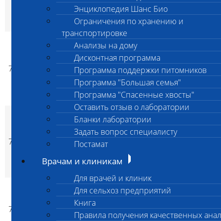
стерилизуемого
Энциклопедия Шанс Био
материала после
Ограничения по хранению и
стерилизации
транспортировке
Санитарно-
Анализы на дому
микробиологические
Дисконтная программа
исследование
7008
1 000
1 000
да
Программа поддержки питомников
p
p
стерильных
Программа "Большая семья"
лекарственных
Программа "Спасенные хвосты"
средств
Оставить отзыв о лаборатории
Санитарно-
Бланки лаборатории
микробиологические
Задать вопрос специалисту
исследование
7009
1 000
1 000
да
Постамат
p
p
нестерильных
лекарственных
Врачам и клиникам
средств
Для врачей и клиник
Санитарно-
Для сельхоз предприятий
микробиологические
Книга
7010
исследование
1 000
1 000
да
p
p
Правила получения качественных ана
растворов до их