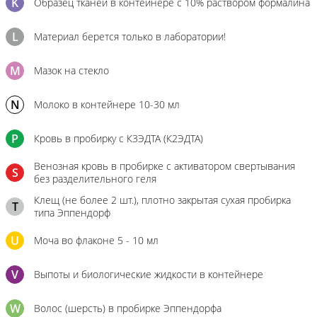
K
Образец тканей в контейнере с 10% раствором формалина
L
Материал берется только в лаборатории!
M
Мазок на стекло
N
Молоко в контейнере 10-30 мл
P
Кровь в пробирку с К3ЭДТА (К2ЭДТА)
Венозная кровь в пробирке с активатором свертывания
S
без разделительного геля
Клещ (не более 2 шт.), плотно закрытая сухая пробирка
T
типа Эппендорф
U
Моча во флаконе 5 - 10 мл
V
Выпоты и биологические жидкости в контейнере
W
Волос (шерсть) в пробирке Эппендорфа