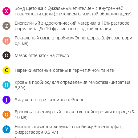
Зонд щеточка с буккальным эпителием с внутренней
X
поверхности щеки (эпителием слизистой оболочки щеки)
Биопсийный эндоскопический материал в 10% растворе
Z
формалина. До 10 фрагментов с одной локации.
Ректальный смыв в пробирку Эппендорфа (с физрастворм
R
0,5 мл)
О
Мазок-отпечаток на стекло
C
Паренхиматозные органы в герметичном пакете
Кровь в пробирку для определения гемостаза (цитрат Na
H
3,8%)
J
Эякулят в стерильном контейнере
Бронхо-альвеолярный лаваж в контейнере или шприце (5-
Q
10 мл)
Биоптат слизистой желудка в пробирку Эппендорфа (с
Y
физраствором 0.5 мл)