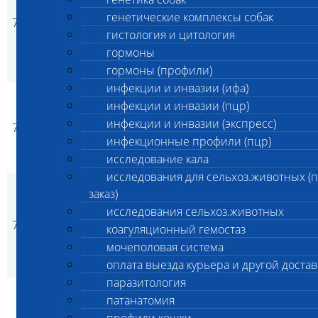
исследование
генетические комплексы собак
7001
смывов с
1 000
1 000
да
p
p
гистология и цитология
поверхностей на
гормоны
качество
дезинфекции
гормоны (профили)
инфекции и инвазии (ифа)
Санитарно-
инфекции и инвазии (пцр)
микробиологические
инфекции и инвазии (экспресс)
7002
исследование
1 000
1 000
да
p
p
инфекционные профили (пцр)
воздуха (в 1 м3
воздуха)
исследование кала
исследования для сельхоз.животных (
Санитарно-
заказ)
микробиологические
исследования сельхоз.животных
исследование
7003
1 000
1 000
да
коагуляционный гемостаз
p
p
смывов с кожи
мочеполовая система
операционного поля
и рук хирурга
оплата выезда курьера и другой достав
паразитология
Санитарно-
патанатомия
микробиологические