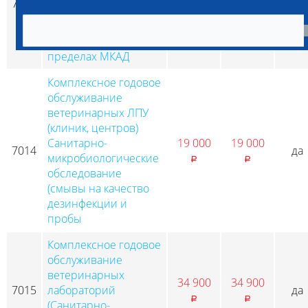
7013
5 500
5 500
да
p
p
(клиники, центра) с
выездом
специалиста в
пределах МКАД
Комплексное годовое
обслуживание
ветеринарных ЛПУ
(клиник, центров)
Санитарно-
19 000
19 000
7014
да
микробиологические
p
p
обследование
(смывы на качество
дезинфекции и
пробы
Комплексное годовое
обслуживание
ветеринарных
34 900
34 900
7015
лабораторий
да
p
p
(Санитарно-