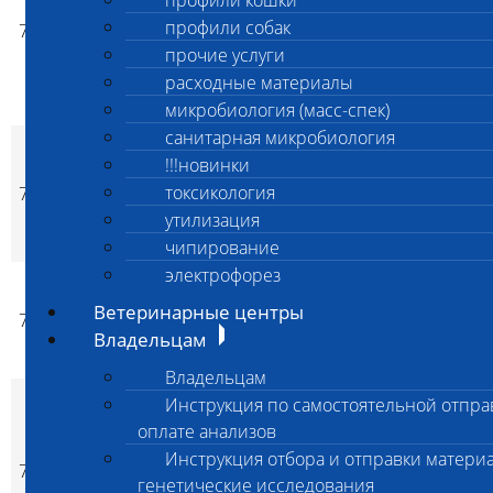
профили кошки
исследование
профили собак
7004
растворов для
1 000
1 000
да
p
p
парентерального и
прочие услуги
внутреннего
расходные материалы
введения
микробиология (масс-спек)
санитарная микробиология
Санитарно-
!!!новинки
микробиологические
токсикология
7005
исследование
1 000
1 000
да
p
p
растворов рабочих
утилизация
дезинфицирующих
чипирование
электрофорез
Санитарно-
микробиологические
Ветеринарные центры
7006
1 000
1 000
да
p
p
исследование
Владельцам
водопроводной воды
Владельцам
Санитарно-
Инструкция по самостоятельной отпра
микробиологические
оплате анализов
исследование
Инструкция отбора и отправки материа
7007
смывов
1 000
1 000
да
p
p
генетические исследования