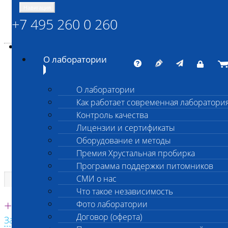
Навигация
+7 495 260 0 260
Энциклопедия Шанс Био
Карта сайта
vetlab@vetlab.ru
О лаборатории
О лаборатории
Как работает современная лаборатори
ШАНС БИО
Контроль качества
Независимая ветеринарная лаборатория
Лицензии и сертификаты
Оборудование и методы
Премия Хрустальная пробирка
Программа поддержки питомников
СМИ о нас
Что такое независимость
Единая круглосуточная справочная
+7 495 260 0 260
Фото лаборатории
Договор (оферта)
Заказать звонок с сайта