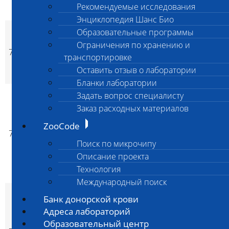
Рекомендуемые исследования
стерилизации
Энциклопедия Шанс Био
Санитарно-
Образовательные программы
микробиологические
Ограничения по хранению и
7011
исследование
1 000
1 000
да
p
p
транспортировке
растворов после их
Оставить отзыв о лаборатории
стерилизации
Бланки лаборатории
Ежемесячный
Задать вопрос специалисту
контроль качества
Заказ расходных материалов
дезинфекции
ZooCode
ветеринарной
7012
5 500
5 500
да
p
p
лаборатории с
Поиск по микрочипу
выездом
Описание проекта
специалиста в
Технология
пределах МКАД
Международный поиск
Ежеквартальный
Банк донорской крови
контроль качества
Адреса лабораторий
дезинфекции
Образовательный центр
ветеринарного ЛПУ