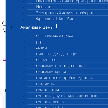
Правила оказания ветеринарной пом
Главная страница
Новости
Анализы и цены
Электронный документооборот
САНИТАРНАЯ МИКРОБИОЛОГИЯ
Франшиза Шанс Био
САНИТАРНАЯ
Анализы и цены
МИКРОБИОЛОГИЯ
об анализах и ценах
prp
акции
пищевая дезадаптация
Инструкция
по оплате анализов через банк и
бешенство
самостоятельной отправке материала в
лабораторию
биохимия выпоты, сперма
биохимия крови
взятие проб и пробоподготовка
витамины
ваша цена
гематология
Код
Наименование услуг
Скид
ваша цена
экспресс
генетика других видов животных
Санитарно-
генетика кошек
микробиологические
генетика собак