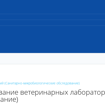
ий (Санитарно-микробиологические обследование)
вание ветеринарных лаборатор
ание)