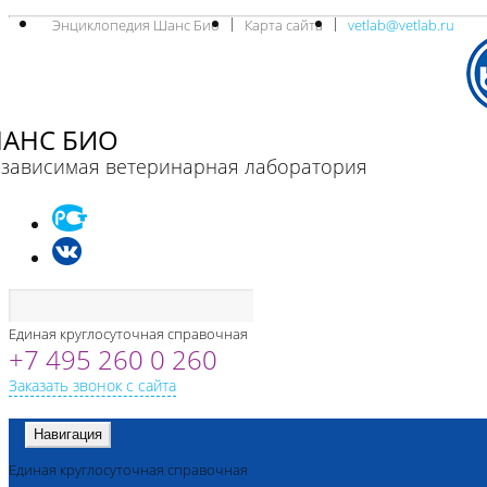
Энциклопедия Шанс Био
Карта сайта
vetlab@vetlab.ru
АНС БИО
зависимая ветеринарная лаборатория
Единая круглосуточная справочная
+7 495 260 0 260
Заказать звонок с сайта
Навигация
Единая круглосуточная справочная