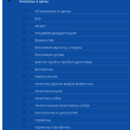
Анализы и цены
об анализах и ценах
prp
акции
пищевая дезадаптация
бешенство
биохимия выпоты, сперма
биохимия крови
взятие проб и пробоподготовка
витамины
гематология
генетика других видов животных
генетика кошек
генетика собак
генетические комплексы собак
гистология и цитология
гормоны
гормоны (профили)