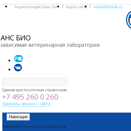
Энциклопедия Шанс Био
Карта сайта
vetlab@vetlab.ru
АНС БИО
зависимая ветеринарная лаборатория
Единая круглосуточная справочная
+7 495 260 0 260
Заказать звонок с сайта
Навигация
Единая круглосуточная справочная