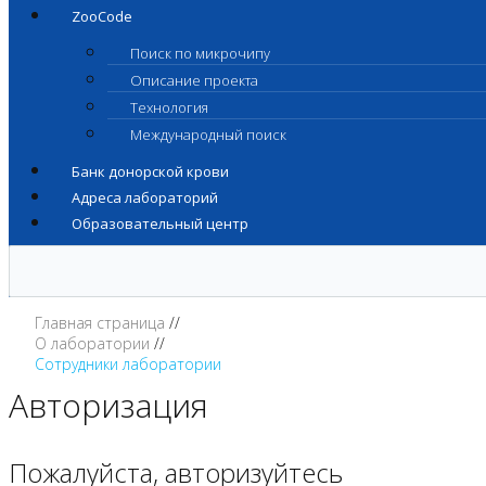
ZooCode
Поиск по микрочипу
Описание проекта
Технология
Международный поиск
Банк донорской крови
Адреса лабораторий
Образовательный центр
Главная страница
О лаборатории
Сотрудники лаборатории
Авторизация
Пожалуйста, авторизуйтесь