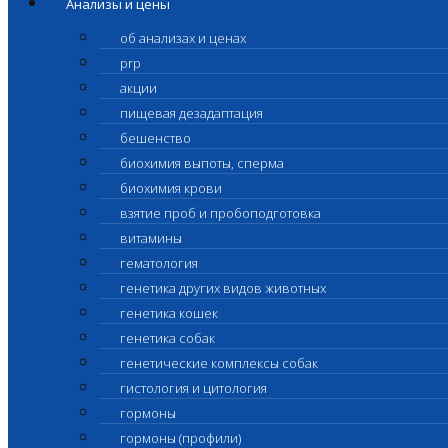
Анализы и цены
об анализах и ценах
prp
акции
пищевая дезадаптация
бешенство
биохимия выпоты, сперма
биохимия крови
взятие проб и пробоподготовка
витамины
гематология
генетика других видов животных
генетика кошек
генетика собак
генетические комплексы собак
гистология и цитология
гормоны
гормоны (профили)