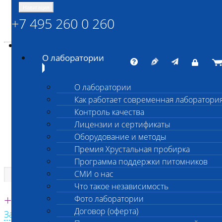
Навигация
+7 495 260 0 260
Энциклопедия Шанс Био
Карта сайта
vetlab@vetlab.ru
О лаборатории
О лаборатории
Как работает современная лаборатори
ШАНС БИО
Контроль качества
Независимая ветеринарная лаборатория
Лицензии и сертификаты
Оборудование и методы
Премия Хрустальная пробирка
Программа поддержки питомников
СМИ о нас
Что такое независимость
Единая круглосуточная справочная
+7 495 260 0 260
Фото лаборатории
Договор (оферта)
Заказать звонок с сайта