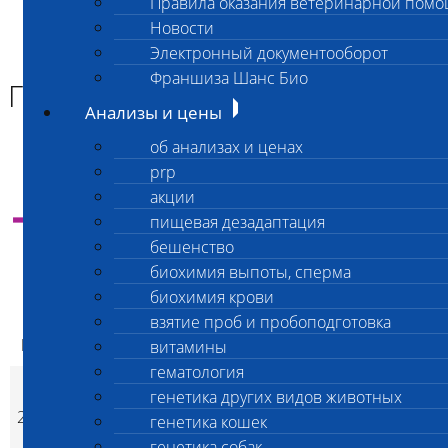
Правила оказания ветеринарной пом
Главная страница
Новости
Анализы и цены
Электронный документооборот
ГЕМАТОЛОГИЯ
Франшиза Шанс Био
ГЕМАТОЛОГИЯ
Анализы и цены
об анализах и ценах
prp
акции
Инструкция
по оплате анализов через банк и
самостоятельной отправке материала в
пищевая дезадаптация
лабораторию
бешенство
биохимия выпоты, сперма
биохимия крови
взятие проб и пробоподготовка
ваша цена
Код
Наименование услуг
Скид
витамины
ваша цена
экспресс
гематология
Общий клинический
генетика других видов животных
анализ крови (27
201
1 000
1 300
да
генетика кошек
p
p
показателей с
генетика собак