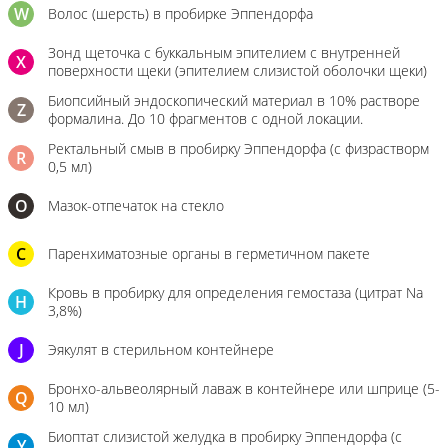
W
Волос (шерсть) в пробирке Эппендорфа
Зонд щеточка с буккальным эпителием с внутренней
X
поверхности щеки (эпителием слизистой оболочки щеки)
Биопсийный эндоскопический материал в 10% растворе
Z
формалина. До 10 фрагментов с одной локации.
Ректальный смыв в пробирку Эппендорфа (с физрастворм
R
0,5 мл)
О
Мазок-отпечаток на стекло
C
Паренхиматозные органы в герметичном пакете
Кровь в пробирку для определения гемостаза (цитрат Na
H
3,8%)
J
Эякулят в стерильном контейнере
Бронхо-альвеолярный лаваж в контейнере или шприце (5-
Q
10 мл)
Биоптат слизистой желудка в пробирку Эппендорфа (с
Y