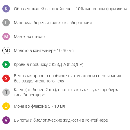
K
Образец тканей в контейнере с 10% раствором формалина
L
Материал берется только в лаборатории!
M
Мазок на стекло
N
Молоко в контейнере 10-30 мл
P
Кровь в пробирку с К3ЭДТА (К2ЭДТА)
Венозная кровь в пробирке с активатором свертывания
S
без разделительного геля
Клещ (не более 2 шт.), плотно закрытая сухая пробирка
T
типа Эппендорф
U
Моча во флаконе 5 - 10 мл
V
Выпоты и биологические жидкости в контейнере