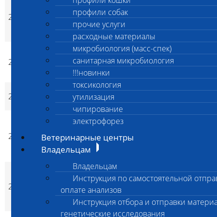
профили кошки
Общий клинический
анализ крови (9
профили собак
208
800
1 000
да
p
p
показателей, без
прочие услуги
лейкоформулы)
расходные материалы
микробиология (масс-спек)
Подсчет
санитарная микробиология
217
лейкоцитарной
350
500
да
p
p
формулы
!!!новинки
токсикология
Возврат окрашенного
220
170
170
не
утилизация
p
p
препарата крови
чипирование
Определение
электрофорез
совместимости
222
1 000
1 000
не
Ветеринарные центры
p
p
донорской крови
Владельцам
цельной
Владельцам
Определение
Инструкция по самостоятельной отпра
совместимости
223
1 000
1 000
не
оплате анализов
p
p
эритроцитарной
Инструкция отбора и отправки материа
массы
генетические исследования