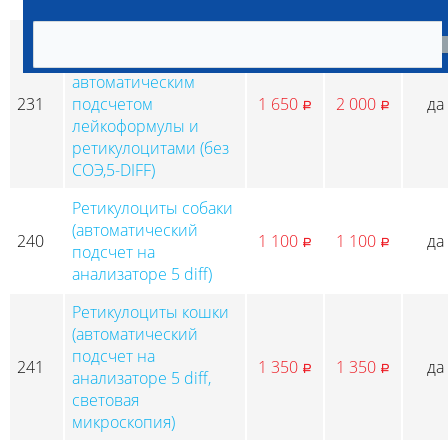
СОЭ,5-DIFF)
Общий клинический
анализ крови кошки с
автоматическим
231
подсчетом
1 650
2 000
да
p
p
лейкоформулы и
ретикулоцитами (без
СОЭ,5-DIFF)
Ретикулоциты собаки
(автоматический
240
1 100
1 100
да
p
p
подсчет на
анализаторе 5 diff)
Ретикулоциты кошки
(автоматический
подсчет на
241
1 350
1 350
да
p
p
анализаторе 5 diff,
световая
микроскопия)