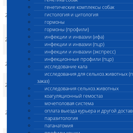
лейкоформулой)
генетические комплексы собак
Общий анализ крови
гистология и цитология
201B
800
1 050
да
p
p
птицы/рептилии
гормоны
гормоны (профили)
Общий клинический
анализ крови 15 пок
инфекции и инвазии (ифа)
201G
900
1 100
да
p
p
(кролик/морская
инфекции и инвазии (пцр)
свинка)
инфекции и инвазии (экспресс)
инфекционные профили (пцр)
206
СОЭ
220
220
да
p
p
исследование кала
исследования для сельхоз.животных (
Общий клинический
заказ)
207
анализ крови + СОЭ
1 050
1 350
да
p
p
исследования сельхоз.животных
(28показателей)
коагуляционный гемостаз
Общий клинический
мочеполовая система
анализ крови 15 пок
оплата выезда курьера и другой достав
207G
910
1 160
да
p
p
(кролик/морская
паразитология
свинка)+СОЭ
патанатомия