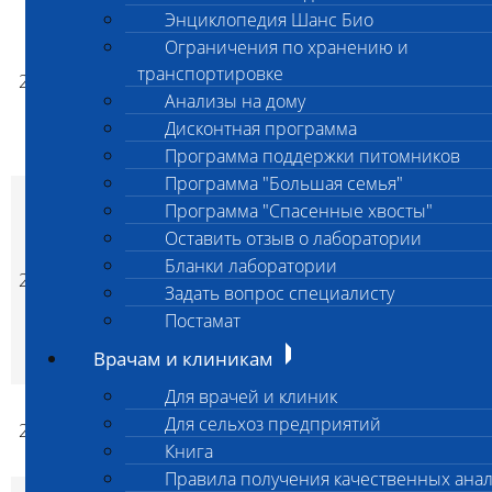
Определение группы
Энциклопедия Шанс Био
крови собак и
Ограничения по хранению и
совместимости
транспортировке
224
донорской крови
4 500
4 500
не
p
p
Анализы на дому
цельной для
Дисконтная программа
проведения
переливания
Программа поддержки питомников
Программа "Большая семья"
Определение группы
Программа "Спасенные хвосты"
крови собак и
Оставить отзыв о лаборатории
совместимости
Бланки лаборатории
донорской
225
4 500
4 500
не
p
p
эритроцитарной
Задать вопрос специалисту
массы для
Постамат
проведения
Врачам и клиникам
переливания
Для врачей и клиник
Группа крови кошек
Для сельхоз предприятий
226
3 800
3 800
не
p
p
(ИХ)
Книга
Правила получения качественных ана