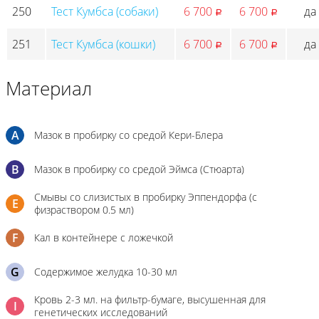
250
Тест Кумбса (собаки)
6 700
6 700
да
p
p
251
Тест Кумбса (кошки)
6 700
6 700
да
p
p
Материал
A
Мазок в пробирку со средой Кери-Блера
B
Мазок в пробирку со средой Эймса (Стюарта)
Смывы со слизистых в пробирку Эппендорфа (с
E
физраствором 0.5 мл)
F
Кал в контейнере с ложечкой
G
Содержимое желудка 10-30 мл
Кровь 2-3 мл. на фильтр-бумаге, высушенная для
I
генетических исследований