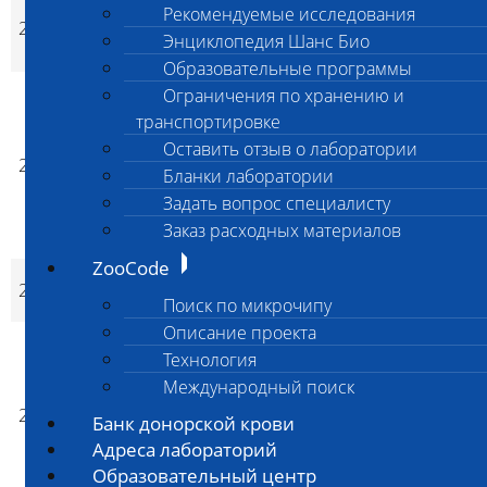
Группа крови кошек
Рекомендуемые исследования
227
(агглютинация с
3 800
3 800
не
p
p
Энциклопедия Шанс Био
МКАТ)
Образовательные программы
Определение группы
Ограничения по хранению и
крови кошек и
транспортировке
совместимости
Оставить отзыв о лаборатории
228
донорской крови
4 700
4 700
да
p
p
Бланки лаборатории
цельной для
Задать вопрос специалисту
проведения
Заказ расходных материалов
переливания
ZooCode
Группа крови собак
229
4 000
4 000
не
p
p
DEA 1 (ИХ)
Поиск по микрочипу
Описание проекта
Общий клинический
Технология
анализ крови собаки
Международный поиск
с автоматическим
230
подсчетом
1 650
2 000
да
Банк донорской крови
p
p
лейкоформулы и
Адреса лабораторий
ретикулоцитами (без
Образовательный центр