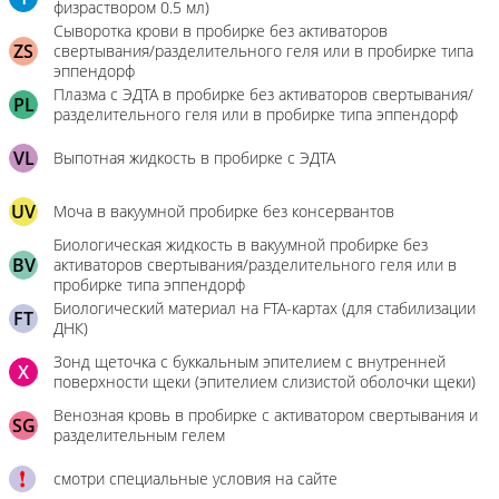
физраствором 0.5 мл)
Сыворотка крови в пробирке без активаторов
ZS
свертывания/разделительного геля или в пробирке типа
эппендорф
Плазма с ЭДТА в пробирке без активаторов свертывания/
PL
разделительного геля или в пробирке типа эппендорф
VL
Выпотная жидкость в пробирке с ЭДТА
UV
Моча в вакуумной пробирке без консервантов
Биологическая жидкость в вакуумной пробирке без
BV
активаторов свертывания/разделительного геля или в
пробирке типа эппендорф
Биологический материал на FTA-картах (для стабилизации
FT
ДНК)
Зонд щеточка с буккальным эпителием с внутренней
X
поверхности щеки (эпителием слизистой оболочки щеки)
Венозная кровь в пробирке с активатором свертывания и
SG
разделительным гелем
смотри специальные условия на сайте