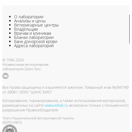
О лаборатории
Анализы и цены
Ветеринарные центры
Владельцам
Врачам и клиникам
Бланки лаборатории
Банк донорской крови
Адреса лабораторий
© 1996-2026
Независимая ветеринарная
лаборатория Шанс Био
Все права защищены и охраняются законом. Товарный знак №395740
от 2008 г. ООО "ШАНС БИО"
Копирование, тиражирование, а также использование материалов,
размещенных на сайте
www.vetlab.ru
возможно только с письменного
разрешения Правообладателя
Член Национальной ветеринарной палаты
(АСРО НВП)