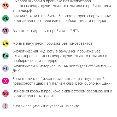
Сыворотка крови в пробирке без активаторов
ZS
свертывания/разделительного геля или в пробирке типа
эппендорф
Плазма с ЭДТА в пробирке без активаторов свертывания/
PL
разделительного геля или в пробирке типа эппендорф
VL
Выпотная жидкость в пробирке с ЭДТА
UV
Моча в вакуумной пробирке без консервантов
Биологическая жидкость в вакуумной пробирке без
BV
активаторов свертывания/разделительного геля или в
пробирке типа эппендорф
Биологический материал на FTA-картах (для стабилизации
FT
ДНК)
Зонд щеточка с буккальным эпителием с внутренней
X
поверхности щеки (эпителием слизистой оболочки щеки)
Венозная кровь в пробирке с активатором свертывания и
SG
разделительным гелем
смотри специальные условия на сайте