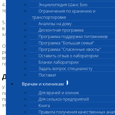
4. Хранение: не более 48-х часов при
Энциклопедия Шанс Био
температуре +2 - +8⁰ С
Ограничения по хранению и
транспортировке
5. Доставка: охлажденный материал доставляется
Анализы на дому
в лабораторию в термоконтейнере с
Дисконтная программа
хладагентами
Программа поддержки питомников
Программа "Большая семья"
ОГРАНИЧЕНИЕ: пробы с гепарином не
Программа "Спасенные хвосты"
рекомендуется использовать; лаборатория
Оставить отзыв о лаборатории
вправе не принимать цельную кровь с
Бланки лаборатории
гепарином на данный вид анализа
Задать вопрос специалисту
Диагностическая информация
Постамат
Врачам и клиникам
У собак известно 8 групп крови, различающихся
Для врачей и клиник
по системе DEA. Собака может быть
положительной или отрицательной по каждой из
Для сельхоз предприятий
этих групп (эритроцитарных антигенов).
Книга
Правила получения качественных ана