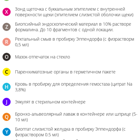
Зонд щеточка с буккальным эпителием с внутренней
X
поверхности щеки (эпителием слизистой оболочки щеки)
Биопсийный эндоскопический материал в 10% растворе
Z
формалина. До 10 фрагментов с одной локации.
Ректальный смыв в пробирку Эппендорфа (с физрастворм
R
0,5 мл)
О
Мазок-отпечаток на стекло
C
Паренхиматозные органы в герметичном пакете
Кровь в пробирку для определения гемостаза (цитрат Na
H
3,8%)
J
Эякулят в стерильном контейнере
Бронхо-альвеолярный лаваж в контейнере или шприце (5-
Q
10 мл)
Биоптат слизистой желудка в пробирку Эппендорфа (с
Y
физраствором 0.5 мл)