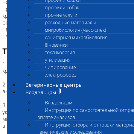
профили кошки
неизвестной группы) за 40 дней и менее до
профили собак
проведения процедуры определения группы
прочие услуги
крови данным методом может влиять на
результат тестирования
расходные материалы
- выраженная анемия (< 5%)
микробиология (масс-спек)
санитарная микробиология
!!!новинки
Требование к биоматериалу
токсикология
утилизация
1. Вид материала: цельная (несвернувшаяся)
чипирование
кровь
электрофорез
2. Пробирка (контейнер): пробирка с
Ветеринарные центры
антикоагулянтом К2ЭДТА или цитратом натрия
Владельцам
Владельцам
3. Объем материала: должен соответствовать
Инструкция по самостоятельной отпра
указанному объему для выбранной пробирки,
оплате анализов
минимальное количество для проведения
Инструкция отбора и отправки материа
анализа – 0,5 мл.
генетические исследования