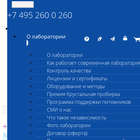
Навигация
+7 495 260 0 260
Энциклопедия Шанс Био
Карта сайта
vetlab@vetlab.ru
О лаборатории
О лаборатории
Как работает современная лаборатори
ШАНС БИО
Контроль качества
Независимая ветеринарная лаборатория
Лицензии и сертификаты
Оборудование и методы
Премия Хрустальная пробирка
Программа поддержки питомников
СМИ о нас
Что такое независимость
Единая круглосуточная справочная
+7 495 260 0 260
Фото лаборатории
Договор (оферта)
Заказать звонок с сайта