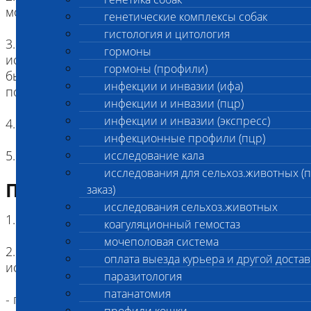
моноклональными антителами
генетические комплексы собак
гистология и цитология
3. Форма заключения по результатам
гормоны
исследования: в результате исследования могут
гормоны (профили)
быть выявлены группы: DEA 1 + (DEA
инфекции и инвазии (ифа)
положительная) и DEA 1 – (DEA отрицательная)
инфекции и инвазии (пцр)
инфекции и инвазии (экспресс)
4. Единицы измерения: не используются
инфекционные профили (пцр)
5. Виды животных: собаки
исследование кала
исследования для сельхоз.животных (
Подготовка к исследованию
заказ)
исследования сельхоз.животных
1. Голодная диета: не требуется
коагуляционный гемостаз
мочеполовая система
2. Факторы, влияющие на результат
оплата выезда курьера и другой достав
исследования:
паразитология
патанатомия
- гемотрансфузия (в случае переливания крови