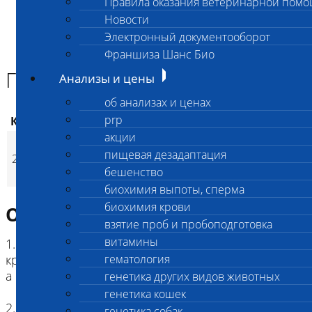
Правила оказания ветеринарной пом
Главная страница
Новости
Анализы и цены
Электронный документооборот
ГЕМАТОЛОГИЯ
Группа крови собак DEA 1 (ИХ)
Франшиза Шанс Био
Группа крови собак DEA 1 (ИХ)
Анализы и цены
об анализах и ценах
prp
Код
Наименование услуг
Цена, руб.
акции
Группа крови собак
пищевая дезадаптация
229
4 000
(
Время исполнения
p
DEA 1 (ИХ)
бешенство
биохимия выпоты, сперма
биохимия крови
Описание исследования
взятие проб и пробоподготовка
витамины
1. Цель исследования: определение группы
крови собак перед проведением гемотрансфузии,
гематология
а также при планировании вязки
генетика других видов животных
генетика кошек
2. Метод: иммунохроматография с
генетика собак