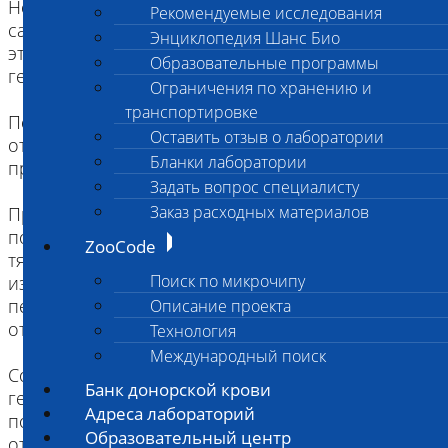
Но DEA 1 – самый сильный антиген и имеет
Рекомендуемые исследования
самое выраженное клиническое значение, так как
Энциклопедия Шанс Био
это основной литический фактор в
Образовательные программы
гемотрансфузиологии у собак.
Ограничения по хранению и
транспортировке
Переливание донорской крови DEA 1 + к собакам,
Оставить отзыв о лаборатории
отрицательным по DEA 1, наиболее частая
Бланки лаборатории
причина реакций несовместимости.
Задать вопрос специалисту
Заказ расходных материалов
При следующем контакте с DEA 1
положительными эритроцитами возможны
ZooCode
тяжелые гемолитические реакции. Чтобы этого
Поиск по микрочипу
избежать, DEA 1 отрицательным собакам лучше
переливать только аналогичную кровь (DEA 1
Описание проекта
отрицательную).
Технология
Международный поиск
Согласно последним исследованиям в
Банк донорской крови
гемотрансфузиологии, переливание DEA 1
Адреса лабораторий
положительным собакам крови от DEA 1
Образовательный центр
отрицательных доноров так же нежелательно.