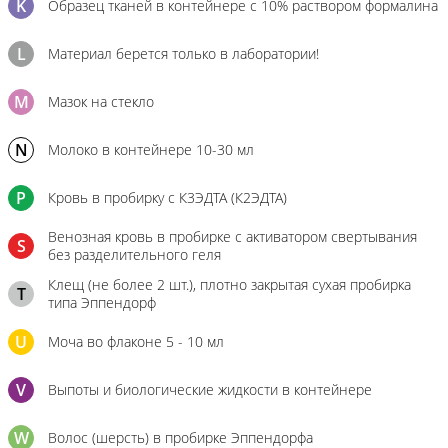
K
Образец тканей в контейнере с 10% раствором формалина
L
Материал берется только в лаборатории!
M
Мазок на стекло
N
Молоко в контейнере 10-30 мл
P
Кровь в пробирку с К3ЭДТА (К2ЭДТА)
Венозная кровь в пробирке с активатором свертывания
S
без разделительного геля
Клещ (не более 2 шт.), плотно закрытая сухая пробирка
T
типа Эппендорф
U
Моча во флаконе 5 - 10 мл
V
Выпоты и биологические жидкости в контейнере
W
Волос (шерсть) в пробирке Эппендорфа