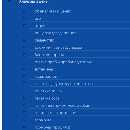
Анализы и цены
об анализах и ценах
prp
акции
пищевая дезадаптация
бешенство
биохимия выпоты, сперма
биохимия крови
взятие проб и пробоподготовка
витамины
гематология
генетика других видов животных
генетика кошек
генетика собак
генетические комплексы собак
гистология и цитология
гормоны
гормоны (профили)