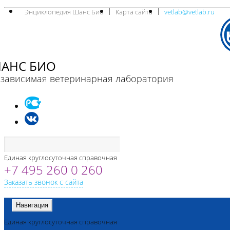
Энциклопедия Шанс Био
Карта сайта
vetlab@vetlab.ru
АНС БИО
зависимая ветеринарная лаборатория
Единая круглосуточная справочная
+7 495 260 0 260
Заказать звонок с сайта
Навигация
Единая круглосуточная справочная