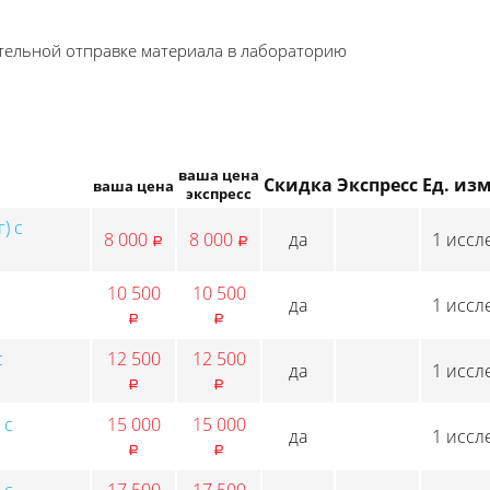
ятельной отправке материала в лабораторию
ваша цена
Скидка
Экспресс
Ед. изм
ваша цена
экспресс
) с
8 000
8 000
да
1 иссл
p
p
10 500
10 500
да
1 иссл
p
p
с
12 500
12 500
да
1 иссл
p
p
 с
15 000
15 000
да
1 иссл
p
p