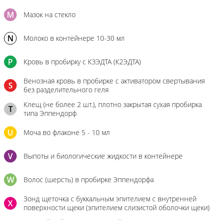
M
Мазок на стекло
N
Молоко в контейнере 10-30 мл
P
Кровь в пробирку с К3ЭДТА (К2ЭДТА)
Венозная кровь в пробирке с активатором свертывания
S
без разделительного геля
Клещ (не более 2 шт.), плотно закрытая сухая пробирка
T
типа Эппендорф
U
Моча во флаконе 5 - 10 мл
V
Выпоты и биологические жидкости в контейнере
W
Волос (шерсть) в пробирке Эппендорфа
Зонд щеточка с буккальным эпителием с внутренней
X
поверхности щеки (эпителием слизистой оболочки щеки)