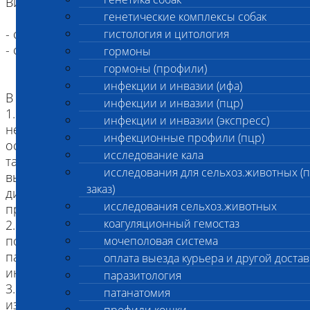
Виды животных, принимаемых на вскрытие:
генетические комплексы собак
- сельско-хозяйственные животные,
гистология и цитология
- сельско-хозяйственная птицы
гормоны
гормоны (профили)
инфекции и инвазии (ифа)
В данное исследование входит:
инфекции и инвазии (пцр)
1. Заключение по результатам вскрытия о
инфекции и инвазии (экспресс)
непосредственной причине смерти с указанием
инфекционные профили (пцр)
основного заболевания и его осложнений, а
исследование кала
также сопутствующих заболеваний (при наличии
исследования для сельхоз.животных (
выписного эпикриза или прижизненных
заказ)
диагнозов, предоставленных лечащим врачом
исследования сельхоз.животных
при оформлении Заказа).
коагуляционный гемостаз
2. Исследование 1-ой инфекции методом ПЦР
по результатам вскрытия (по решению
мочеполовая система
патоморфолога при подозрении на
оплата выезда курьера и другой достав
инфекционное заболевание).
паразитология
3. Морфологическое исследование жидкостей
патанатомия
из внутренних полостей по решению