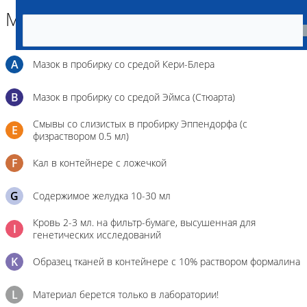
Материал
A
Мазок в пробирку со средой Кери-Блера
B
Мазок в пробирку со средой Эймса (Стюарта)
Смывы со слизистых в пробирку Эппендорфа (с
E
физраствором 0.5 мл)
F
Кал в контейнере с ложечкой
G
Содержимое желудка 10-30 мл
Кровь 2-3 мл. на фильтр-бумаге, высушенная для
I
генетических исследований
K
Образец тканей в контейнере с 10% раствором формалина
L
Материал берется только в лаборатории!