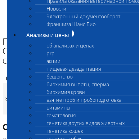
Правила оказания ветеринарной пом
Главная страница
Новости
Анализы и цены
Электронный документооборот
ПАТАНАТОМИЯ
Патанатомическое вскрытие СХ животных и птиц до 3-х кг с
Франшиза Шанс Био
утилизацией
Анализы и цены
Патанатомическое вскрытие
об анализах и ценах
СХ животных и птиц до 3-х кг
prp
с утилизацией
акции
пищевая дезадаптация
бешенство
Код
Наименование услуг
Цена, руб.
биохимия выпоты, сперма
Патанатомическое
биохимия крови
вскрытие СХ
8207
8 000
(
взятие проб и пробоподготовка
Время исполнени
p
животных и птиц до
витамины
3-х кг с утилизацией
гематология
генетика других видов животных
Описание исследования
генетика кошек
генетика собак