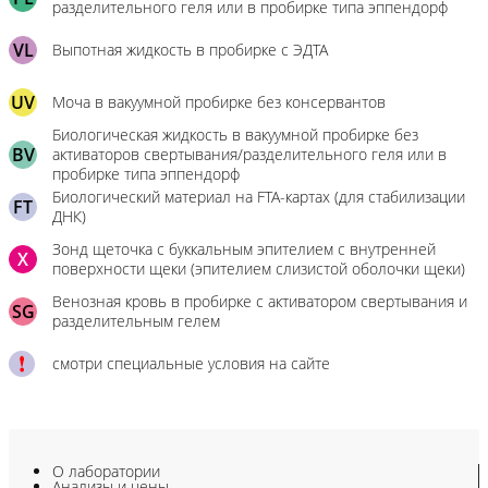
разделительного геля или в пробирке типа эппендорф
VL
Выпотная жидкость в пробирке с ЭДТА
UV
Моча в вакуумной пробирке без консервантов
Биологическая жидкость в вакуумной пробирке без
BV
активаторов свертывания/разделительного геля или в
пробирке типа эппендорф
Биологический материал на FTA-картах (для стабилизации
FT
ДНК)
Зонд щеточка с буккальным эпителием с внутренней
X
поверхности щеки (эпителием слизистой оболочки щеки)
Венозная кровь в пробирке с активатором свертывания и
SG
разделительным гелем
смотри специальные условия на сайте
О лаборатории
Анализы и цены