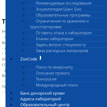
Рекомендуемые исследования
Энциклопедия Шанс Био
Образовательные программы
Требование к биоматериалу
Ограничения по хранению и
транспортировке
Не принимаются к исследованию:
Оставить отзыв о лаборатории
- собаки и кошки, старше 4-х месяцев, не
Бланки лаборатории
вакцинированные от бешенства
Задать вопрос специалисту
- дикие животные (в т.ч. лисицы, песцы, еноты)
Заказ расходных материалов
- трупы замороженные принимаются с
ограничением, указанные в Информированном
ZooCode
согласии
Поиск по микрочипу
- для повторного вскрытия (например, после
Описание проекта
вскрытия в другой организации);
Технология
- эксгумированные трупы (после захоронения
Международный поиск
прошло более суток)
Банк донорской крови
Адреса лабораторий
Образовательный центр