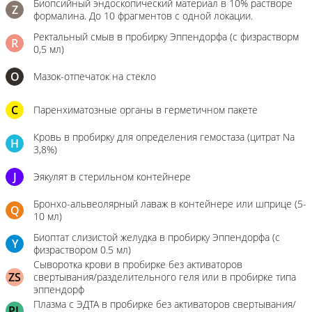
Биопсийный эндоскопический материал в 10% растворе
Z
формалина. До 10 фрагментов с одной локации.
Ректальный смыв в пробирку Эппендорфа (с физрастворм
R
0,5 мл)
О
Мазок-отпечаток на стекло
C
Паренхиматозные органы в герметичном пакете
Кровь в пробирку для определения гемостаза (цитрат Na
H
3,8%)
J
Эякулят в стерильном контейнере
Бронхо-альвеолярный лаваж в контейнере или шприце (5-
Q
10 мл)
Биоптат слизистой желудка в пробирку Эппендорфа (с
Y
физраствором 0.5 мл)
Сыворотка крови в пробирке без активаторов
ZS
свертывания/разделительного геля или в пробирке типа
эппендорф
Плазма с ЭДТА в пробирке без активаторов свертывания/
PL