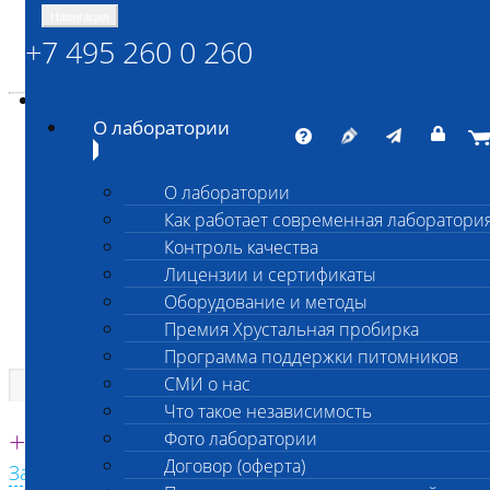
Навигация
+7 495 260 0 260
Энциклопедия Шанс Био
Карта сайта
vetlab@vetlab.ru
О лаборатории
О лаборатории
Как работает современная лаборатори
ШАНС БИО
Контроль качества
Независимая ветеринарная лаборатория
Лицензии и сертификаты
Оборудование и методы
Премия Хрустальная пробирка
Программа поддержки питомников
СМИ о нас
Что такое независимость
Единая круглосуточная справочная
+7 495 260 0 260
Фото лаборатории
Договор (оферта)
Заказать звонок с сайта