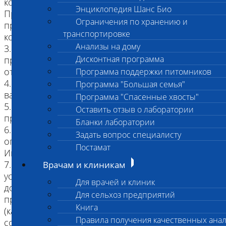
комнатной температуре +20.
Энциклопедия Шанс Био
При хранении при температуре +3 -+8
Ограничения по хранению и
принимаются трупы, с даты смерти
транспортировке
которых прошло не более 3 суток
Анализы на дому
3. Собаки и кошки, старше 4-х месяцев,
Дисконтная программа
принимаются только с отметкой о вакцинации
от бешенства (ежегодная).
Программа поддержки питомников
4. Усыпленные животные, с пометкой о
Программа "Большая семья"
вакцинации от бешенства
Программа "Спасенные хвосты"
5. Эксгумированные трупы (после захоронения
Оставить отзыв о лаборатории
прошло менее суток)
Бланки лаборатории
6. Замороженные трупы принимаются с
Задать вопрос специалисту
ограничением, указанном в
Постамат
Информированном согласии.
7. Трупы диких видов животных, обитавших в
Врачам и клиникам
условиях зоопарка, цирка, зверинца с
Для врачей и клиник
документами, подтверждающими их
Для сельхоз предприятий
принадлежность данному учреждению
Книга
(каждый случай необходимо заранее
Правила получения качественных ана
согласовывать с врачом патологоанатомом)