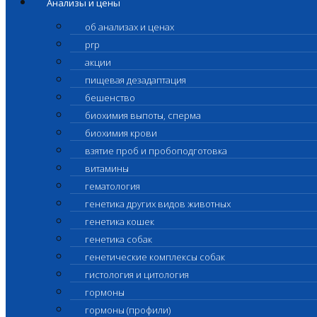
Анализы и цены
об анализах и ценах
prp
акции
пищевая дезадаптация
бешенство
биохимия выпоты, сперма
биохимия крови
взятие проб и пробоподготовка
витамины
гематология
генетика других видов животных
генетика кошек
генетика собак
генетические комплексы собак
гистология и цитология
гормоны
гормоны (профили)