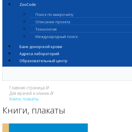
ZooCode
Поиск по микрочипу
Описание проекта
Технология
Международный поиск
Банк донорской крови
Адреса лабораторий
Образовательный центр
Главная страница
Для врачей и клиник
Книги, плакаты
Книги, плакаты