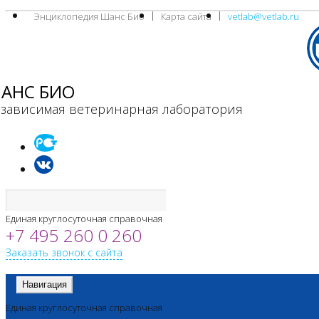
Энциклопедия Шанс Био
Карта сайта
vetlab@vetlab.ru
АНС БИО
зависимая ветеринарная лаборатория
Единая круглосуточная справочная
+7 495 260 0 260
Заказать звонок с сайта
Навигация
Единая круглосуточная справочная