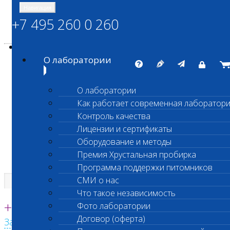
Навигация
+7 495 260 0 260
Энциклопедия Шанс Био
Карта сайта
vetlab@vetlab.ru
О лаборатории
О лаборатории
Как работает современная лаборатор
ШАНС БИО
Контроль качества
Независимая ветеринарная лаборатория
Лицензии и сертификаты
Оборудование и методы
Премия Хрустальная пробирка
Программа поддержки питомников
СМИ о нас
Что такое независимость
Единая круглосуточная справочная
+7 495 260 0 260
Фото лаборатории
Договор (оферта)
Заказать звонок с сайта