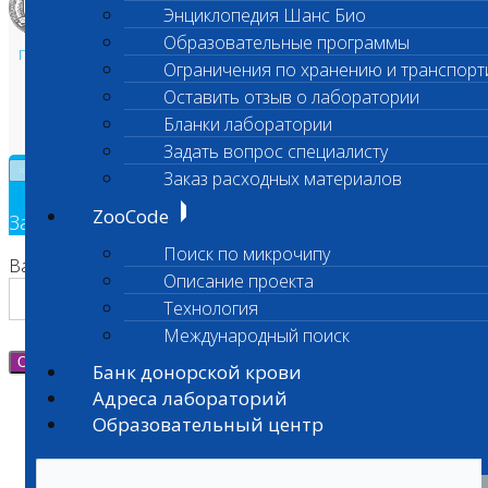
Энциклопедия Шанс Био
Образовательные программы
Политика в области персональных данных и конфиденциальности
Ограничения по хранению и транспорт
Пользовательское соглашение
Оставить отзыв о лаборатории
Техническая поддержка
Бланки лаборатории
Задать вопрос специалисту
×
Заказ расходных материалов
ZooCode
Заявка на обратный звонок
Поиск по микрочипу
Ваш номер телефона
Описание проекта
Технология
Международный поиск
Отправить
Банк донорской крови
Адреса лабораторий
Образовательный центр