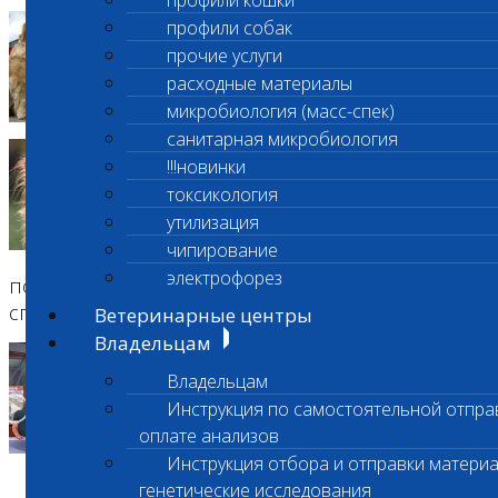
профили кошки
Где найти донора для
профили собак
домашнего питомца
прочие услуги
расходные материалы
микробиология (масс-спек)
санитарная микробиология
100 граммов спасли много
!!!новинки
шариков
токсикология
Стационар клиники. В отдельном
утилизация
боксе готовится к выписке
чипирование
трёхмесячный котёнок Тама. Ему
электрофорез
повезло: его подобрали на улице и успели
спасти.
Ветеринарные центры
Владельцам
От укусов клещей спасают
четвероногие доноры
Владельцам
Инструкция по самостоятельной отпра
оплате анализов
Инструкция отбора и отправки материа
генетические исследования