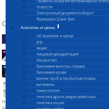
Правила оказания ветеринарной помо
Главная страница
Новости
О лаборатории
Электронный документооборот
Сми о нас
Франшиза Шанс Био
СМИ о нас
Анализы и цены
об анализах и ценах
01.04.2024
prp
Современные Айболиты
акции
30.01.2023
пищевая дезадаптация
Как спасают животных
бешенство
биохимия выпоты, сперма
15.01.2023
биохимия крови
Кровь для животных
взятие проб и пробоподготовка
05.04.2021
витамины
Преимущества независимой
гематология
ветеринарной лаборатории
генетика других видов животных
На ветеринарном рынке существуют
генетика кошек
лаборатории с различными правами
генетика собак