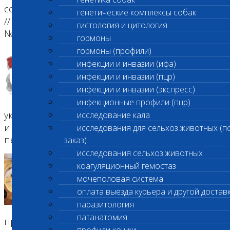
собственности. Что выгодно для потребителя?
генетические комплексы собак
// СФЕРА: ТЕХНОЛОГИИ, КОРМА, ВЕТЕРИНАРИЯ.
гистология и цитология
№1 (11) 2020
гормоны
гормоны (профили)
Как собаки и кошки становятся
инфекции и инвазии (ифа)
донорами
инфекции и инвазии (пцр)
Автомобильные аварии, инфекции,
инфекции и инвазии (экспресс)
болезни внутренних органов,
тяжелые отравления, последствия
инфекционные профили (пцр)
укуса клещей — есть десятки заболеваний собак
исследование кала
и кошек, при которых может понадобиться
исследования для сельхоз.животных (п
переливание крови. Рас...
заказ)
исследования сельхоз.животных
Эксклюзив: Недобровольное
коагуляционный гемостаз
донорство
мочеполовая система
В тот момент я не думал. Торопился
оплата выезда курьера и другой достав
по стоящему в пробках городу,
паразитология
стараясь быстрее попасть на
патанатомия
противоположную сторону.