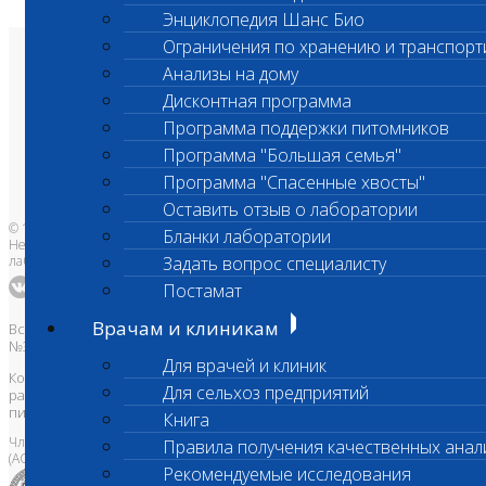
Энциклопедия Шанс Био
Ограничения по хранению и транспорт
О лаборатории
Анализы на дому
Анализы и цены
Ветеринарные центры
Дисконтная программа
Владельцам
Программа поддержки питомников
Врачам и клиникам
Бланки лаборатории
Программа "Большая семья"
Банк донорской крови
Адреса лабораторий
Программа "Спасенные хвосты"
Оставить отзыв о лаборатории
© 1996-2026
Бланки лаборатории
Независимая ветеринарная
лаборатория Шанс Био
Задать вопрос специалисту
Постамат
Врачам и клиникам
Все права защищены и охраняются законом. Товарный знак
№395740 от 2008 г. ООО "ШАНС БИО"
Для врачей и клиник
Копирование, тиражирование, а также использование материалов,
Для сельхоз предприятий
размещенных на сайте
www.vetlab.ru
возможно только с
письменного разрешения Правообладателя
Книга
Член Национальной ветеринарной палаты
Правила получения качественных анал
(АСРО НВП)
Рекомендуемые исследования