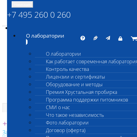
Навигация
+7 495 260 0 260
Энциклопедия Шанс Био
Карта сайта
vetlab@vetlab.ru
О лаборатории
О лаборатории
Как работает современная лаборатори
ШАНС БИО
Контроль качества
Независимая ветеринарная лаборатория
Лицензии и сертификаты
Оборудование и методы
Премия Хрустальная пробирка
Программа поддержки питомников
СМИ о нас
Что такое независимость
Единая круглосуточная справочная
+7 495 260 0 260
Фото лаборатории
Договор (оферта)
Заказать звонок с сайта