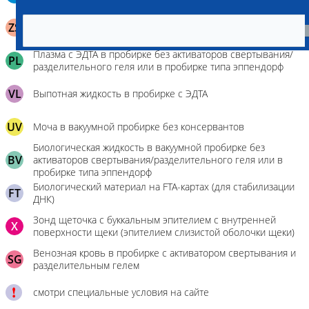
физраствором 0.5 мл)
Сыворотка крови в пробирке без активаторов
ZS
свертывания/разделительного геля или в пробирке типа
эппендорф
Плазма с ЭДТА в пробирке без активаторов свертывания/
PL
разделительного геля или в пробирке типа эппендорф
VL
Выпотная жидкость в пробирке с ЭДТА
UV
Моча в вакуумной пробирке без консервантов
Биологическая жидкость в вакуумной пробирке без
BV
активаторов свертывания/разделительного геля или в
пробирке типа эппендорф
Биологический материал на FTA-картах (для стабилизации
FT
ДНК)
Зонд щеточка с буккальным эпителием с внутренней
X
поверхности щеки (эпителием слизистой оболочки щеки)
Венозная кровь в пробирке с активатором свертывания и
SG
разделительным гелем
смотри специальные условия на сайте