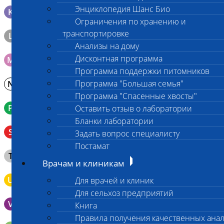
Энциклопедия Шанс Био
K
Образец тканей в контейнере с 10% раствором формалина
Ограничения по хранению и
транспортировке
L
Материал берется только в лаборатории!
Анализы на дому
Дисконтная программа
M
Мазок на стекло
Программа поддержки питомников
Программа "Большая семья"
N
Молоко в контейнере 10-30 мл
Программа "Спасенные хвосты"
P
Кровь в пробирку с К3ЭДТА (К2ЭДТА)
Оставить отзыв о лаборатории
Бланки лаборатории
Венозная кровь в пробирке с активатором свертывания
S
Задать вопрос специалисту
без разделительного геля
Постамат
Клещ (не более 2 шт.), плотно закрытая сухая пробирка
T
типа Эппендорф
Врачам и клиникам
U
Моча во флаконе 5 - 10 мл
Для врачей и клиник
Для сельхоз предприятий
V
Выпоты и биологические жидкости в контейнере
Книга
Правила получения качественных ана