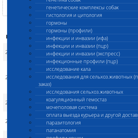
Скачать бланк (pdf, 1.73 Мб)
генетические комплексы собак
гистология и цитология
гормоны
гормоны (профили)
ваша цена
Код
Наименование услуг
Ски
ваша цена
инфекции и инвазии (ифа)
экспресс
инфекции и инвазии (пцр)
Сертификат Зооген
2701
400
400
не
инфекции и инвазии (экспресс)
p
p
(бумажный)
инфекционные профили (пцр)
Сертификат на
исследование кала
защищенном бланке
исследования для сельхоз.животных (
2702
400
400
не
p
p
(дубликат/с давностью
заказ)
заказа более 3х лет*)
исследования сельхоз.животных
Электронный
коагуляционный гемостаз
2807
0
0
не
p
p
Сертификат Зооген
мочеполовая система
оплата выезда курьера и другой достав
Определение пола
2863
3 600
3 600
д
паразитология
p
p
птиц
патанатомия
Генетическая