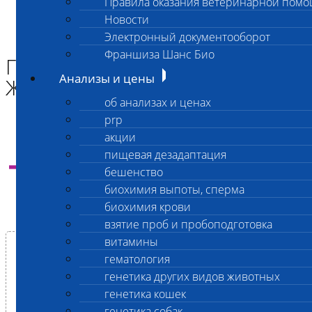
Правила оказания ветеринарной пом
Главная страница
Новости
Анализы и цены
Электронный документооборот
ГЕНЕТИКА ДРУГИХ ВИДОВ ЖИВОТНЫХ
Франшиза Шанс Био
ГЕНЕТИКА ДРУГИХ ВИДОВ
Анализы и цены
ЖИВОТНЫХ
об анализах и ценах
prp
акции
пищевая дезадаптация
Инструкция
отбора и отправки материала на
бешенство
генетические исследования
биохимия выпоты, сперма
биохимия крови
взятие проб и пробоподготовка
витамины
гематология
генетика других видов животных
При заказе Генетических исследований и
наследственных заболеваний, обязательно
генетика кошек
распечатайте и заполните данный бланк
генетика собак