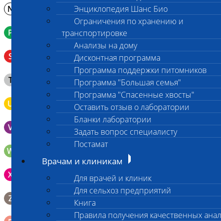
N
Энциклопедия Шанс Био
Молоко в контейнере 10-30 мл
Ограничения по хранению и
P
Кровь в пробирку с К3ЭДТА (К2ЭДТА)
транспортировке
Анализы на дому
Венозная кровь в пробирке с активатором свертывания
S
Дисконтная программа
без разделительного геля
Программа поддержки питомников
Клещ (не более 2 шт.), плотно закрытая сухая пробирка
T
Программа "Большая семья"
типа Эппендорф
Программа "Спасенные хвосты"
U
Моча во флаконе 5 - 10 мл
Оставить отзыв о лаборатории
Бланки лаборатории
V
Выпоты и биологические жидкости в контейнере
Задать вопрос специалисту
Постамат
W
Волос (шерсть) в пробирке Эппендорфа
Врачам и клиникам
Зонд щеточка с буккальным эпителием с внутренней
X
Для врачей и клиник
поверхности щеки (эпителием слизистой оболочки щеки)
Для сельхоз предприятий
Биопсийный эндоскопический материал в 10% растворе
Z
Книга
формалина. До 10 фрагментов с одной локации.
Правила получения качественных ана
Ректальный смыв в пробирку Эппендорфа (с физрастворм