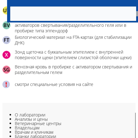
UV
Моча в вакуумной пробирке без консервантов
Биологическая жидкость в вакуумной пробирке без
BV
активаторов свертывания/разделительного геля или в
пробирке типа эппендорф
Биологический материал на FTA-картах (для стабилизации
FT
ДНК)
Зонд щеточка с буккальным эпителием с внутренней
X
поверхности щеки (эпителием слизистой оболочки щеки)
Венозная кровь в пробирке с активатором свертывания и
SG
разделительным гелем
смотри специальные условия на сайте
О лаборатории
Анализы и цены
Ветеринарные центры
Владельцам
Врачам и клиникам
Бланки лаборатории