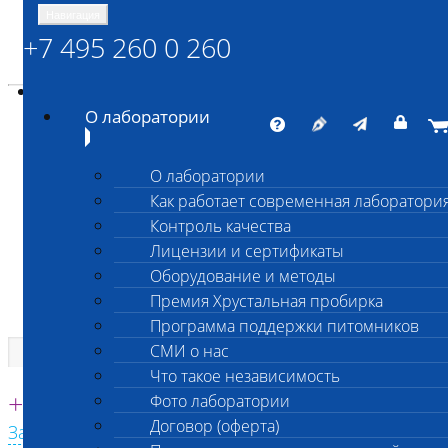
Навигация
+7 495 260 0 260
Энциклопедия Шанс Био
Карта сайта
vetlab@vetlab.ru
О лаборатории
О лаборатории
Как работает современная лаборатори
ШАНС БИО
Контроль качества
Независимая ветеринарная лаборатория
Лицензии и сертификаты
Оборудование и методы
Премия Хрустальная пробирка
Программа поддержки питомников
СМИ о нас
Что такое независимость
Единая круглосуточная справочная
+7 495 260 0 260
Фото лаборатории
Договор (оферта)
Заказать звонок с сайта