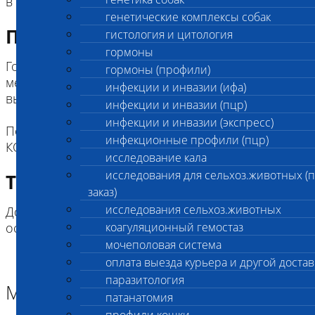
в родословной.
генетические комплексы собак
Подготовка к исследованию
гистология и цитология
гормоны
Готовый сертификат хранится в лаборатории 3
гормоны (профили)
месяца, после чего не может быть доступен для
инфекции и инвазии (ифа)
выдачи.
инфекции и инвазии (пцр)
инфекции и инвазии (экспресс)
После 3-х месяцев можно оформить дубликат
инфекционные профили (пцр)
КОД 2702
исследование кала
исследования для сельхоз.животных (
Требование к биоматериалу
заказ)
исследования сельхоз.животных
Доставку по почте сертификатов лаборатории не
осуществялет.
коагуляционный гемостаз
мочеполовая система
оплата выезда курьера и другой достав
паразитология
Материал
патанатомия