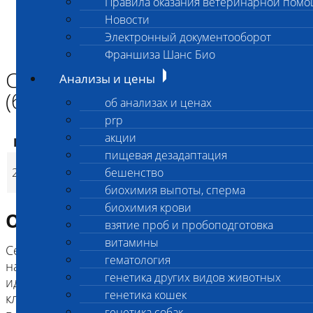
Правила оказания ветеринарной пом
Главная страница
Новости
Анализы и цены
Электронный документооборот
ГЕНЕТИКА ДРУГИХ ВИДОВ ЖИВОТНЫХ
Сертификат Зооген (бумажный)
Франшиза Шанс Био
Сертификат Зооген
Анализы и цены
(бумажный)
об анализах и ценах
prp
акции
Код
Наименование услуг
Цена, руб.
пищевая дезадаптация
Сертификат Зооген
2701
бешенство
400
(
Время исполнения
д
p
(бумажный)
биохимия выпоты, сперма
биохимия крови
Описание исследования
взятие проб и пробоподготовка
витамины
Сертификат ЗООГЕН, оформляется только при
гематология
наличии родословной, подтвержденной
генетика других видов животных
идентификации животного (сверка чипа или
генетика кошек
клейма) и только на владельца, который написан
генетика собак