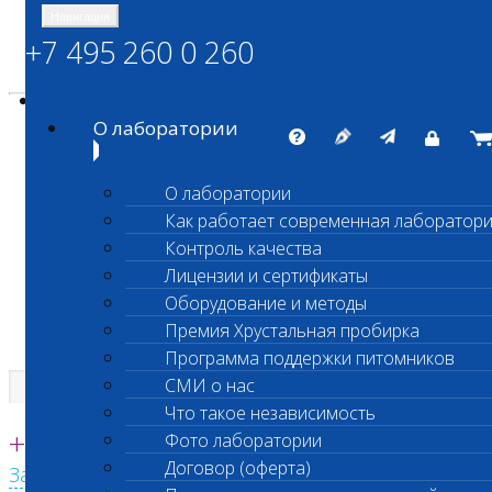
Навигация
+7 495 260 0 260
Энциклопедия Шанс Био
Карта сайта
vetlab@vetlab.ru
О лаборатории
О лаборатории
Как работает современная лаборатор
ШАНС БИО
Контроль качества
Независимая ветеринарная лаборатория
Лицензии и сертификаты
Оборудование и методы
Премия Хрустальная пробирка
Программа поддержки питомников
СМИ о нас
Что такое независимость
Единая круглосуточная справочная
+7 495 260 0 260
Фото лаборатории
Договор (оферта)
Заказать звонок с сайта