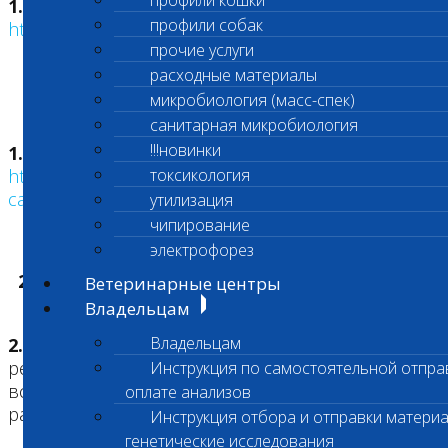
профили кошки
1.3.
Договор размещен на Сайте:
профили собак
https://vetlab.ru/about/the-contract-offer/
.
прочие услуги
расходные материалы
микробиология (масс-спек)
санитарная микробиология
!!!новинки
1.4.
Настоящие Правила размещены на Сайте:
https://vetlab.ru/about/the-rules-provide-veterinary-
токсикология
care/
.
утилизация
чипирование
электрофорез
2.
ПРАВИЛА ПРИЕМА И ПРОХОЖДЕНИЯ
Ветеринарные центры
ЛЕЧЕНИЯ ПАЦИЕНТОВ
Владельцам
Владельцам
2.1.
Время приёма Пациента не
регламентировано, поэтому для тщательного
Инструкция по самостоятельной отпра
всестороннего его осмотра Заказчик должен
оплате анализов
располагать достаточным запасом времени.
Инструкция отбора и отправки материа
генетические исследования