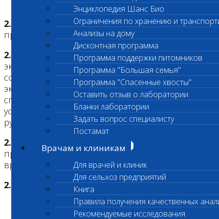
Энциклопедия Шанс Био
Ограничения по хранению и транспорт
2.2.
Пациенты принимаются в следующем
Анализы на дому
приоритетном порядке:
Дисконтная программа
2.2.1.
Пациенты, требующие оказания
Программа поддержки питомников
экстренной помощи в связи с тяжестью их
Программа "Большая семья"
состояния и угрозой жизни. (Степень
Программа "Спасенные хвосты"
экстренности определяется врачом Центра. В
Оставить отзыв о лаборатории
спорных случаях очередность приема
Бланки лаборатории
устанавливается администратором или
Задать вопрос специалисту
руководством Центра.)
Постамат
2.2.2.
Пациенты, пришедшие по
Врачам и клиникам
предварительной записи и к назначенному
времени.
Для врачей и клиник
Для сельхоз предприятий
2.2.3.
Пациенты, пришедшие по живой очереди.
Книга
Правила получения качественных анал
Рекомендуемые исследования