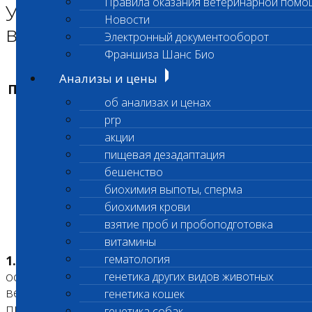
Правила оказания ветеринарной помо
Условия оказания
Новости
ветеринарных услуг
Электронный документооборот
Франшиза Шанс Био
Анализы и цены
ПРАВИЛА ОКАЗАНИЯ ВЕТЕРИНАРНЫХ УСЛУГ
об анализах и ценах
prp
акции
Редакция действует с «23» сентября 2025 года
пищевая дезадаптация
бешенство
биохимия выпоты, сперма
биохимия крови
взятие проб и пробоподготовка
1.
ОБЩИЕ ПОЛОЖЕНИЯ
витамины
гематология
1.1.
Работа Центра осуществляется на
основании Федерального закона «О
генетика других видов животных
ветеринарии», Федерального закона «О защите
генетика кошек
прав потребителя» и других законодательных
генетика собак