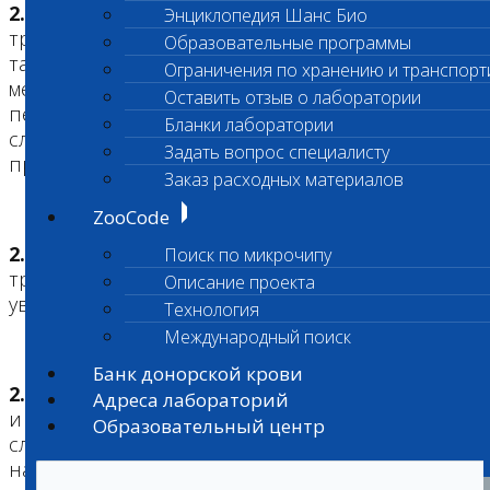
2.3.
При поступлении Пациентов,
Энциклопедия Шанс Био
требующих оказания экстренной помощи, а
Образовательные программы
также при экстренных реанимационных
Ограничения по хранению и транспорт
мероприятиях, может быть задействован весь
Оставить отзыв о лаборатории
персонал Центра, находящийся в смене. В этом
Бланки лаборатории
случае очередной прием может
Задать вопрос специалисту
приостанавливаться на требуемое время.
Заказ расходных материалов
ZooCode
2.4.
Посетители Центра обязаны соблюдать
Поиск по микрочипу
требования, предъявляемые персоналом, и с
Описание проекта
уважением относиться к окружающим.
Технология
Международный поиск
Банк донорской крови
2.5.
Во избежание травматизации животных
Адреса лабораторий
и окружающих Заказчик обязан соблюдать
Образовательный центр
следующие требования: собаки должны
находиться на поводках и в намордниках, кошки