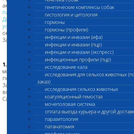
актов, стандартов
Национальной ветеринарной
генетические комплексы собак
палаты
, а также Устава Центра,
гистология и цитология
Договора
(оферты) на оказание ветеринарных
гормоны
услуг
(далее- Договор) или Договора на
гормоны (профили)
оказание Услуг, подписанным Центром и
инфекции и инвазии (ифа)
Заказчиком, а также настоящих Правил.
инфекции и инвазии (пцр)
инфекции и инвазии (экспресс)
инфекционные профили (пцр)
1.2.
Настоящие Правила могут быть в любой
исследование кала
момент изменены Центром в одностороннем
исследования для сельхоз.животных (п
порядке без дополнительного уведомления
заказ)
Заказчика. Новая редакция настоящих Правил
исследования сельхоз.животных
вступает в силу с момента их размещения на
коагуляционный гемостаз
Сайте.
мочеполовая система
оплата выезда курьера и другой достав
паразитология
патанатомия