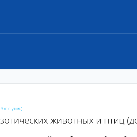
кг с утил.)
отических животных и птиц (до 