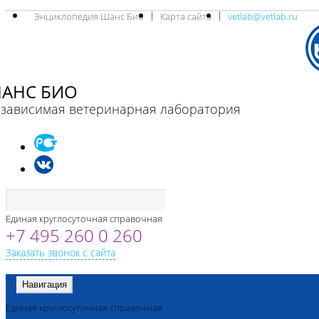
Энциклопедия Шанс Био
Карта сайта
vetlab@vetlab.ru
АНС БИО
зависимая ветеринарная лаборатория
Единая круглосуточная справочная
+7 495 260 0 260
Заказать звонок с сайта
Навигация
Единая круглосуточная справочная