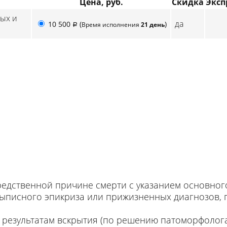
Цена, руб.
Скидка
Эксп
ных и
да
10 500
(
)
Время исполнения
21 день
p
едственной причине смерти с указанием основного
выписного эпикриза или прижизненных диагнозов,
 результатам вскрытия (по решению патоморфолог