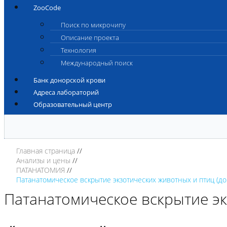
ZooCode
Поиск по микрочипу
Описание проекта
Технология
Международный поиск
Банк донорской крови
Адреса лабораторий
Образовательный центр
Главная страница
Анализы и цены
ПАТАНАТОМИЯ
Патанатомическое вскрытие экзотических животных и птиц (до 3
Патанатомическое вскрытие экз