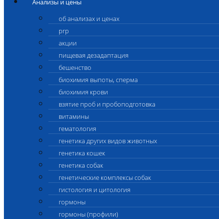
Анализы и цены
об анализах и ценах
prp
акции
пищевая дезадаптация
бешенство
биохимия выпоты, сперма
биохимия крови
взятие проб и пробоподготовка
витамины
гематология
генетика других видов животных
генетика кошек
генетика собак
генетические комплексы собак
гистология и цитология
гормоны
гормоны (профили)