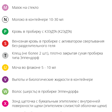
M
Мазок на стекло
N
Молоко в контейнере 10-30 мл
P
Кровь в пробирку с К3ЭДТА (К2ЭДТА)
Венозная кровь в пробирке с активатором свертывания
S
без разделительного геля
Клещ (не более 2 шт.), плотно закрытая сухая пробирка
T
типа Эппендорф
U
Моча во флаконе 5 - 10 мл
V
Выпоты и биологические жидкости в контейнере
W
Волос (шерсть) в пробирке Эппендорфа
Зонд щеточка с буккальным эпителием с внутренней
X
поверхности щеки (эпителием слизистой оболочки щеки)