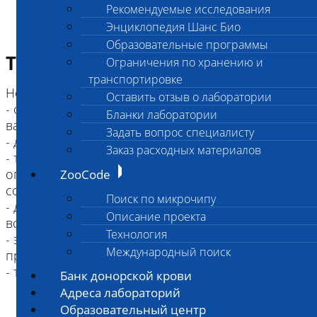
Рекомендуемые исследования
Энциклопедия Шанс Био
Образовательные программы
Требование к биоматериалу
Ограничения по хранению и
транспортировке
Не принимаются к исследованию:
Оставить отзыв о лаборатории
- собаки и кошки, старше 4-х месяцев, не
Бланки лаборатории
вакцинированные от бешенства
Задать вопрос специалисту
- дикие животные (в т.ч. лисицы, песцы, еноты)
Заказ расходных материалов
- трупы замороженные принимаются с
ограничением, указанные в Информированном
ZooCode
согласии
Поиск по микрочипу
- для повторного вскрытия (например, после
Описание проекта
вскрытия в другой организации);
Технология
- эксгумированные трупы (после захоронения
Международный поиск
прошло более суток)
Банк донорской крови
Адреса лабораторий
Образовательный центр