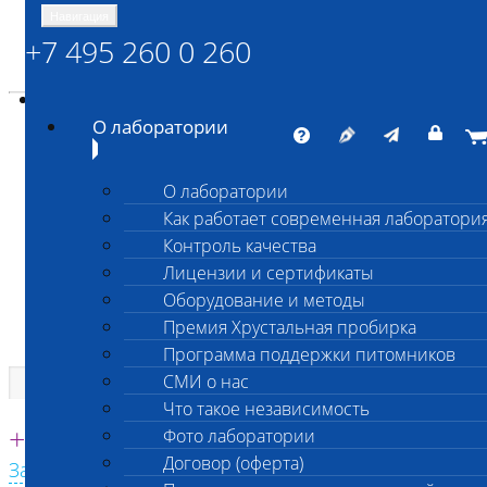
Навигация
+7 495 260 0 260
Энциклопедия Шанс Био
Карта сайта
vetlab@vetlab.ru
О лаборатории
О лаборатории
Как работает современная лаборатори
ШАНС БИО
Контроль качества
Независимая ветеринарная лаборатория
Лицензии и сертификаты
Оборудование и методы
Премия Хрустальная пробирка
Программа поддержки питомников
СМИ о нас
Что такое независимость
Единая круглосуточная справочная
+7 495 260 0 260
Фото лаборатории
Договор (оферта)
Заказать звонок с сайта