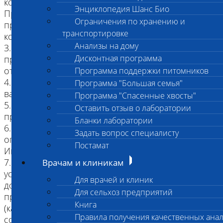
комнатной температуре +20.
Энциклопедия Шанс Био
При хранении при температуре +3 -+8
Ограничения по хранению и
принимаются трупы, с даты смерти
транспортировке
которых прошло не более 3 суток
Анализы на дому
3. Собаки и кошки, старше 4-х месяцев,
Дисконтная программа
принимаются только с отметкой о вакцинации
от бешенства (ежегодная).
Программа поддержки питомников
4. Усыпленные животные, с пометкой о
Программа "Большая семья"
вакцинации от бешенства
Программа "Спасенные хвосты"
5. Эксгумированные трупы (после захоронения
Оставить отзыв о лаборатории
прошло менее суток)
Бланки лаборатории
6. Замороженные трупы принимаются с
Задать вопрос специалисту
ограничением, указанном в
Постамат
Информированном согласии.
7. Трупы диких видов животных, обитавших в
Врачам и клиникам
условиях зоопарка, цирка, зверинца с
Для врачей и клиник
документами, подтверждающими их
Для сельхоз предприятий
принадлежность данному учреждению
Книга
(каждый случай необходимо заранее
Правила получения качественных ана
согласовывать с врачом патологоанатомом)