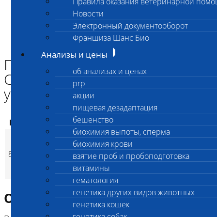
Правила оказания ветеринарной пом
Главная страница
Новости
Анализы и цены
Электронный документооборот
ПАТАНАТОМИЯ
Патанатомическое вскрытие СХ животных и птиц (3-5 кг с
Франшиза Шанс Био
утилизацией)
Анализы и цены
Патанатомическое вскрытие
об анализах и ценах
СХ животных и птиц (3-5 кг с
prp
утилизацией)
акции
пищевая дезадаптация
бешенство
Код
Наименование услуг
Цена, руб.
биохимия выпоты, сперма
Патанатомическое
биохимия крови
вскрытие СХ
8212
10 500
(
взятие проб и пробоподготовка
Время исполнен
p
животных и птиц (3-5
витамины
кг с утилизацией)
гематология
генетика других видов животных
Описание исследования
генетика кошек
генетика собак