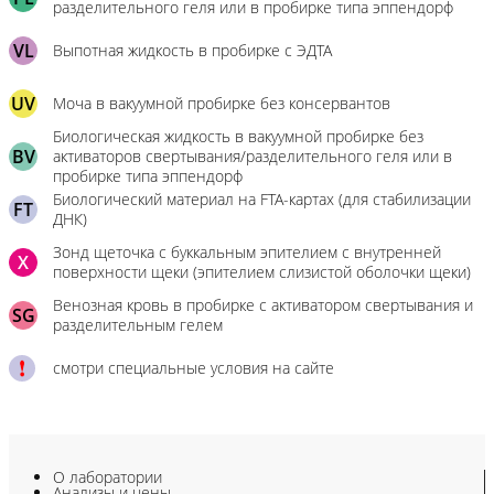
разделительного геля или в пробирке типа эппендорф
VL
Выпотная жидкость в пробирке с ЭДТА
UV
Моча в вакуумной пробирке без консервантов
Биологическая жидкость в вакуумной пробирке без
BV
активаторов свертывания/разделительного геля или в
пробирке типа эппендорф
Биологический материал на FTA-картах (для стабилизации
FT
ДНК)
Зонд щеточка с буккальным эпителием с внутренней
X
поверхности щеки (эпителием слизистой оболочки щеки)
Венозная кровь в пробирке с активатором свертывания и
SG
разделительным гелем
смотри специальные условия на сайте
О лаборатории
Анализы и цены