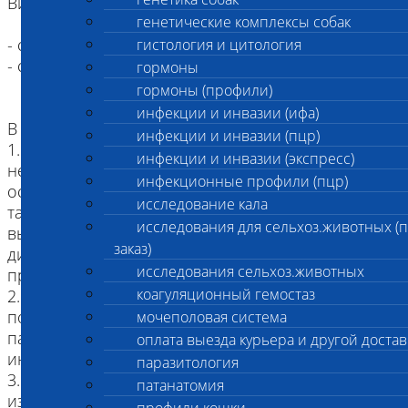
Виды животных, принимаемых на вскрытие:
генетические комплексы собак
- сельско-хозяйственные животные,
гистология и цитология
- сельско-хозяйственная птицы
гормоны
гормоны (профили)
инфекции и инвазии (ифа)
В данное исследование входит:
инфекции и инвазии (пцр)
1. Заключение по результатам вскрытия о
инфекции и инвазии (экспресс)
непосредственной причине смерти с указанием
инфекционные профили (пцр)
основного заболевания и его осложнений, а
исследование кала
также сопутствующих заболеваний (при наличии
исследования для сельхоз.животных (
выписного эпикриза или прижизненных
заказ)
диагнозов, предоставленных лечащим врачом
исследования сельхоз.животных
при оформлении Заказа).
коагуляционный гемостаз
2. Исследование 1-ой инфекции методом ПЦР
по результатам вскрытия (по решению
мочеполовая система
патоморфолога при подозрении на
оплата выезда курьера и другой достав
инфекционное заболевание).
паразитология
3. Морфологическое исследование жидкостей
патанатомия
из внутренних полостей по решению