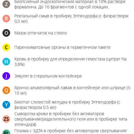
Биопсийный эндоскопический материал в 10% растворе
Z
формалина. До 10 фрагментов с одной локации.
Ректальный смыв в пробирку Эппендорфа (с физрастворм
R
0,5 мл)
О
Мазок-отпечаток на стекло
C
Паренхиматозные органы в герметичном пакете
Кровь в пробирку для определения гемостаза (цитрат Na
H
3,8%)
J
Эякулят в стерильном контейнере
Бронхо-альвеолярный лаваж в контейнере или шприце (5-
Q
10 мл)
Биоптат слизистой желудка в пробирку Эппендорфа (с
Y
физраствором 0.5 мл)
Сыворотка крови в пробирке без активаторов
ZS
свертывания/разделительного геля или в пробирке типа
эппендорф
Плазма с ЭДТА в пробирке без активаторов свертывания/
PL