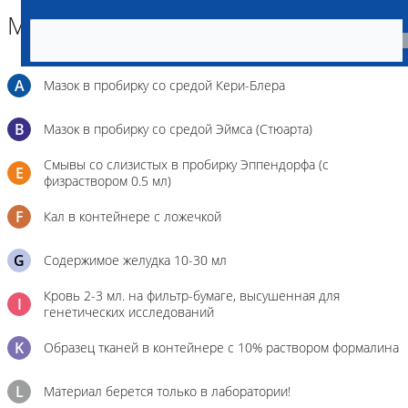
Материал
A
Мазок в пробирку со средой Кери-Блера
B
Мазок в пробирку со средой Эймса (Стюарта)
Смывы со слизистых в пробирку Эппендорфа (с
E
физраствором 0.5 мл)
F
Кал в контейнере с ложечкой
G
Содержимое желудка 10-30 мл
Кровь 2-3 мл. на фильтр-бумаге, высушенная для
I
генетических исследований
K
Образец тканей в контейнере с 10% раствором формалина
L
Материал берется только в лаборатории!