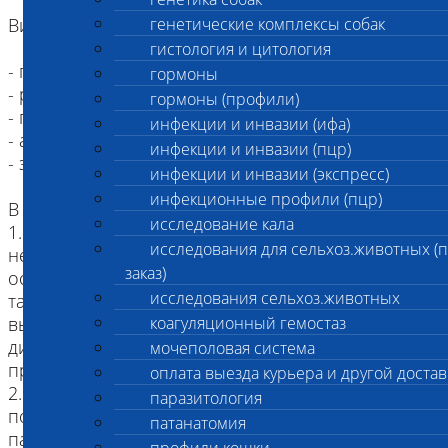
Виды животных, принимаемых на вскрытие:
генетические комплексы собак
гистология и цитология
- грызуны
гормоны
- рептилии
гормоны (профили)
- птицы
инфекции и инвазии (ифа)
- амфибии
инфекции и инвазии (пцр)
- зоопарковые животные
инфекции и инвазии (экспресс)
инфекционные профили (пцр)
В данное исследование входит:
исследование кала
1. Заключение по результатам вскрытия о
исследования для сельхоз.животных (
непосредственной причине смерти с указанием
заказ)
основного заболевания и его осложнений, а
исследования сельхоз.животных
также сопутствующих заболеваний (при наличии
выписного эпикриза или прижизненных
коагуляционный гемостаз
диагнозов, предоставленных лечащим врачом
мочеполовая система
при оформлении Заказа).
оплата выезда курьера и другой достав
2. Исследование 1-ой инфекции методом ПЦР
паразитология
по результатам вскрытия (по решению
патанатомия
патоморфолога при подозрении на