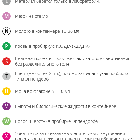
L
Материал берется только в лаборатории!
M
Мазок на стекло
N
Молоко в контейнере 10-30 мл
P
Кровь в пробирку с К3ЭДТА (К2ЭДТА)
Венозная кровь в пробирке с активатором свертывания
S
без разделительного геля
Клещ (не более 2 шт.), плотно закрытая сухая пробирка
T
типа Эппендорф
U
Моча во флаконе 5 - 10 мл
V
Выпоты и биологические жидкости в контейнере
W
Волос (шерсть) в пробирке Эппендорфа
Зонд щеточка с буккальным эпителием с внутренней
X
поверхности щеки (эпителием слизистой оболочки щеки)