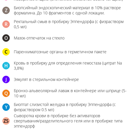
Биопсийный эндоскопический материал в 10% растворе
Z
формалина. До 10 фрагментов с одной локации.
Ректальный смыв в пробирку Эппендорфа (с физрастворм
R
0,5 мл)
О
Мазок-отпечаток на стекло
C
Паренхиматозные органы в герметичном пакете
Кровь в пробирку для определения гемостаза (цитрат Na
H
3,8%)
J
Эякулят в стерильном контейнере
Бронхо-альвеолярный лаваж в контейнере или шприце (5-
Q
10 мл)
Биоптат слизистой желудка в пробирку Эппендорфа (с
Y
физраствором 0.5 мл)
Сыворотка крови в пробирке без активаторов
ZS
свертывания/разделительного геля или в пробирке типа
эппендорф