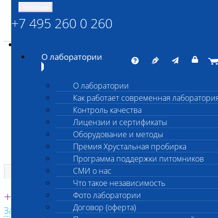
Навигация
+7 495 260 0 260
Энциклопедия Шанс Био
Карта сайта
vetlab@vetlab.ru
О лаборатории
О лаборатории
Как работает современная лаборатори
ШАНС БИО
Контроль качества
Независимая ветеринарная лаборатория
Лицензии и сертификаты
Оборудование и методы
Премия Хрустальная пробирка
Программа поддержки питомников
СМИ о нас
Что такое независимость
Единая круглосуточная справочная
+7 495 260 0 260
Фото лаборатории
Договор (оферта)
Заказать звонок с сайта