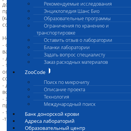
Рекомендуемые исследования
документами, подтверждающими их
принадлежность данному учреждению
Энциклопедия Шанс Био
(каждый случай необходимо заранее
Образовательные программы
согласовывать с врачом патологоанатомом)
Ограничения по хранению и
транспортировке
Не принимаются к исследованию:
Оставить отзыв о лаборатории
- собаки и кошки, старше 4-х месяцев, не
Бланки лаборатории
вакцинированные от бешенства
Задать вопрос специалисту
- дикие животные (в т.ч. лисицы, песцы, еноты)
Заказ расходных материалов
- трупы замороженные принимаются с
ограничением, указанные в Информированном
ZooCode
согласии
Поиск по микрочипу
- для повторного вскрытия (например, после
Описание проекта
вскрытия в другой организации);
Технология
- эксгумированные трупы (после захоронения
Международный поиск
прошло более суток)
- трупы приматов
Банк донорской крови
Адреса лабораторий
Образовательный центр