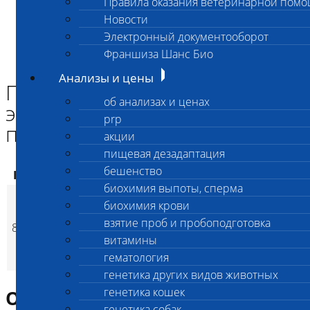
Правила оказания ветеринарной пом
Главная страница
Новости
Анализы и цены
Электронный документооборот
ПАТАНАТОМИЯ
Патанатомическое вскрытие экзотических животных и птиц
Франшиза Шанс Био
(25-50 кг с утил.)
Анализы и цены
Патанатомическое вскрытие
об анализах и ценах
экзотических животных и
prp
птиц (25-50 кг с утил.)
акции
пищевая дезадаптация
бешенство
Код
Наименование услуг
Цена, руб.
биохимия выпоты, сперма
Патанатомическое
биохимия крови
вскрытие
взятие проб и пробоподготовка
8221
экзотических
22 000
(
Время исполнен
p
витамины
животных и птиц (25-
гематология
50 кг с утил.)
генетика других видов животных
генетика кошек
Описание исследования
генетика собак