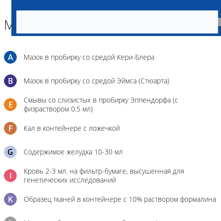
Материал
A
Мазок в пробирку со средой Кери-Блера
B
Мазок в пробирку со средой Эймса (Стюарта)
Смывы со слизистых в пробирку Эппендорфа (с
E
физраствором 0.5 мл)
F
Кал в контейнере с ложечкой
G
Содержимое желудка 10-30 мл
Кровь 2-3 мл. на фильтр-бумаге, высушенная для
I
генетических исследований
K
Образец тканей в контейнере с 10% раствором формалина