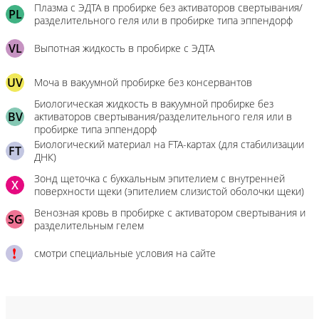
Плазма с ЭДТА в пробирке без активаторов свертывания/
PL
разделительного геля или в пробирке типа эппендорф
VL
Выпотная жидкость в пробирке с ЭДТА
UV
Моча в вакуумной пробирке без консервантов
Биологическая жидкость в вакуумной пробирке без
BV
активаторов свертывания/разделительного геля или в
пробирке типа эппендорф
Биологический материал на FTA-картах (для стабилизации
FT
ДНК)
Зонд щеточка с буккальным эпителием с внутренней
X
поверхности щеки (эпителием слизистой оболочки щеки)
Венозная кровь в пробирке с активатором свертывания и
SG
разделительным гелем
смотри специальные условия на сайте