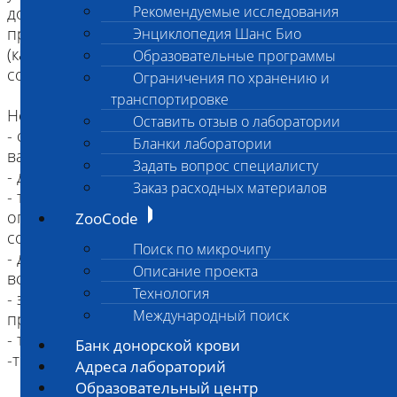
Рекомендуемые исследования
документами, подтверждающими их
принадлежность данному учреждению
Энциклопедия Шанс Био
(каждый случай необходимо заранее
Образовательные программы
согласовывать с врачом патологоанатомом)
Ограничения по хранению и
транспортировке
Не принимаются к исследованию:
Оставить отзыв о лаборатории
- собаки и кошки, старше 4-х месяцев, не
Бланки лаборатории
вакцинированные от бешенства
Задать вопрос специалисту
- дикие животные (в т.ч. лисицы, песцы, еноты)
Заказ расходных материалов
- трупы замороженные принимаются с
ограничением, указанные в Информированном
ZooCode
согласии
Поиск по микрочипу
- для повторного вскрытия (например, после
Описание проекта
вскрытия в другой организации);
Технология
- эксгумированные трупы (после захоронения
Международный поиск
прошло более суток)
- трупы приматов
Банк донорской крови
Адреса лабораторий
Образовательный центр