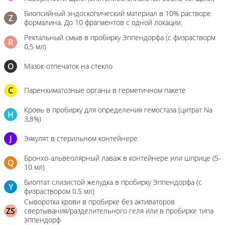
Биопсийный эндоскопический материал в 10% растворе
Z
формалина. До 10 фрагментов с одной локации.
Ректальный смыв в пробирку Эппендорфа (с физрастворм
R
0,5 мл)
О
Мазок-отпечаток на стекло
C
Паренхиматозные органы в герметичном пакете
Кровь в пробирку для определения гемостаза (цитрат Na
H
3,8%)
J
Эякулят в стерильном контейнере
Бронхо-альвеолярный лаваж в контейнере или шприце (5-
Q
10 мл)
Биоптат слизистой желудка в пробирку Эппендорфа (с
Y
физраствором 0.5 мл)
Сыворотка крови в пробирке без активаторов
ZS
свертывания/разделительного геля или в пробирке типа
эппендорф