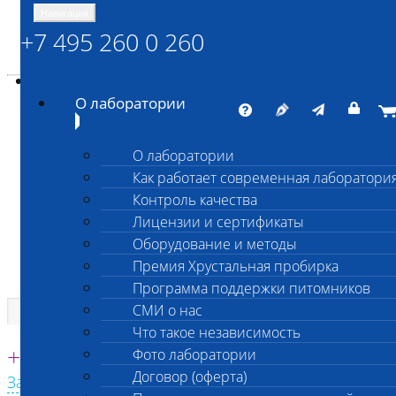
Навигация
+7 495 260 0 260
Энциклопедия Шанс Био
Карта сайта
vetlab@vetlab.ru
О лаборатории
О лаборатории
Как работает современная лаборатори
ШАНС БИО
Контроль качества
Независимая ветеринарная лаборатория
Лицензии и сертификаты
Оборудование и методы
Премия Хрустальная пробирка
Программа поддержки питомников
СМИ о нас
Что такое независимость
Единая круглосуточная справочная
+7 495 260 0 260
Фото лаборатории
Договор (оферта)
Заказать звонок с сайта