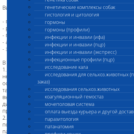
Виды животных, принимаемых на вскрытие:
генетические комплексы собак
гистология и цитология
- грызуны
гормоны
- рептилии
гормоны (профили)
- птицы
инфекции и инвазии (ифа)
- амфибии
инфекции и инвазии (пцр)
- зоопарковые животные
инфекции и инвазии (экспресс)
инфекционные профили (пцр)
В данное исследование входит:
исследование кала
1. Заключение по результатам вскрытия о
исследования для сельхоз.животных (
непосредственной причине смерти с указанием
заказ)
основного заболевания и его осложнений, а
исследования сельхоз.животных
также сопутствующих заболеваний (при наличии
выписного эпикриза или прижизненных
коагуляционный гемостаз
диагнозов, предоставленных лечащим врачом
мочеполовая система
при оформлении Заказа).
оплата выезда курьера и другой достав
2. Исследование 1-ой инфекции методом ПЦР
паразитология
по результатам вскрытия (по решению
патанатомия
патоморфолога при подозрении на