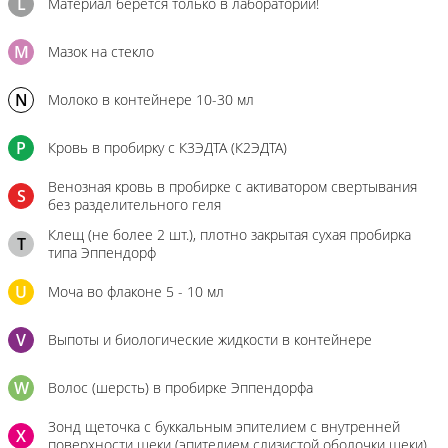
L
Материал берется только в лаборатории!
M
Мазок на стекло
N
Молоко в контейнере 10-30 мл
P
Кровь в пробирку с К3ЭДТА (К2ЭДТА)
Венозная кровь в пробирке с активатором свертывания
S
без разделительного геля
Клещ (не более 2 шт.), плотно закрытая сухая пробирка
T
типа Эппендорф
U
Моча во флаконе 5 - 10 мл
V
Выпоты и биологические жидкости в контейнере
W
Волос (шерсть) в пробирке Эппендорфа
Зонд щеточка с буккальным эпителием с внутренней
X
поверхности щеки (эпителием слизистой оболочки щеки)