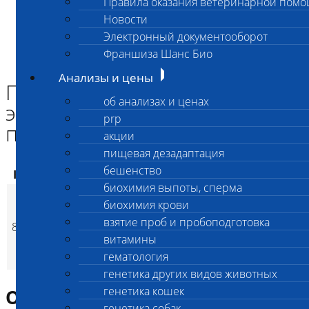
Правила оказания ветеринарной пом
Главная страница
Новости
Анализы и цены
Электронный документооборот
ПАТАНАТОМИЯ
Патанатомическое вскрытие экзотических животных и птиц
Франшиза Шанс Био
(50-70 кг с утил.)
Анализы и цены
Патанатомическое вскрытие
об анализах и ценах
экзотических животных и
prp
птиц (50-70 кг с утил.)
акции
пищевая дезадаптация
бешенство
Код
Наименование услуг
Цена, руб.
биохимия выпоты, сперма
Патанатомическое
биохимия крови
вскрытие
взятие проб и пробоподготовка
8222
экзотических
30 000
(
Время исполнен
p
витамины
животных и птиц (50-
гематология
70 кг с утил.)
генетика других видов животных
генетика кошек
Описание исследования
генетика собак