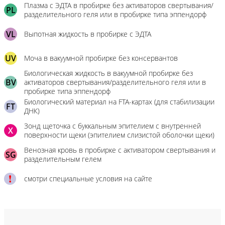
Плазма с ЭДТА в пробирке без активаторов свертывания/
PL
разделительного геля или в пробирке типа эппендорф
VL
Выпотная жидкость в пробирке с ЭДТА
UV
Моча в вакуумной пробирке без консервантов
Биологическая жидкость в вакуумной пробирке без
BV
активаторов свертывания/разделительного геля или в
пробирке типа эппендорф
Биологический материал на FTA-картах (для стабилизации
FT
ДНК)
Зонд щеточка с буккальным эпителием с внутренней
X
поверхности щеки (эпителием слизистой оболочки щеки)
Венозная кровь в пробирке с активатором свертывания и
SG
разделительным гелем
смотри специальные условия на сайте