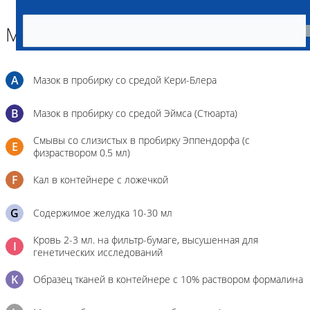
Материал
A
Мазок в пробирку со средой Кери-Блера
B
Мазок в пробирку со средой Эймса (Стюарта)
Смывы со слизистых в пробирку Эппендорфа (с
E
физраствором 0.5 мл)
F
Кал в контейнере с ложечкой
G
Содержимое желудка 10-30 мл
Кровь 2-3 мл. на фильтр-бумаге, высушенная для
I
генетических исследований
K
Образец тканей в контейнере с 10% раствором формалина