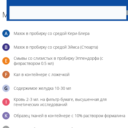
Материал
A
Мазок в пробирку со средой Кери-Блера
B
Мазок в пробирку со средой Эймса (Стюарта)
Смывы со слизистых в пробирку Эппендорфа (с
E
физраствором 0.5 мл)
F
Кал в контейнере с ложечкой
G
Содержимое желудка 10-30 мл
Кровь 2-3 мл. на фильтр-бумаге, высушенная для
I
генетических исследований
K
Образец тканей в контейнере с 10% раствором формалина