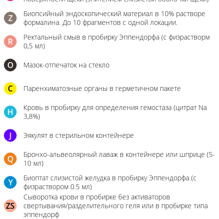
Биопсийный эндоскопический материал в 10% растворе
Z
формалина. До 10 фрагментов с одной локации.
Ректальный смыв в пробирку Эппендорфа (с физрастворм
R
0,5 мл)
О
Мазок-отпечаток на стекло
C
Паренхиматозные органы в герметичном пакете
Кровь в пробирку для определения гемостаза (цитрат Na
H
3,8%)
J
Эякулят в стерильном контейнере
Бронхо-альвеолярный лаваж в контейнере или шприце (5-
Q
10 мл)
Биоптат слизистой желудка в пробирку Эппендорфа (с
Y
физраствором 0.5 мл)
Сыворотка крови в пробирке без активаторов
ZS
свертывания/разделительного геля или в пробирке типа
эппендорф