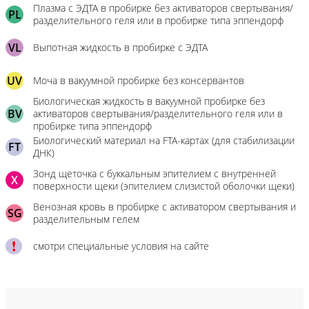
Плазма с ЭДТА в пробирке без активаторов свертывания/
PL
разделительного геля или в пробирке типа эппендорф
VL
Выпотная жидкость в пробирке с ЭДТА
UV
Моча в вакуумной пробирке без консервантов
Биологическая жидкость в вакуумной пробирке без
BV
активаторов свертывания/разделительного геля или в
пробирке типа эппендорф
Биологический материал на FTA-картах (для стабилизации
FT
ДНК)
Зонд щеточка с буккальным эпителием с внутренней
X
поверхности щеки (эпителием слизистой оболочки щеки)
Венозная кровь в пробирке с активатором свертывания и
SG
разделительным гелем
смотри специальные условия на сайте