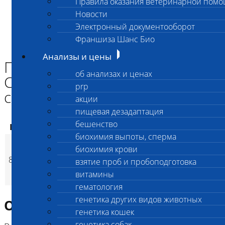
Правила оказания ветеринарной пом
Главная страница
Новости
Анализы и цены
Электронный документооборот
ПАТАНАТОМИЯ
Патанатомическое вскрытие СХ животных и птиц ( 50-70 кг с
Франшиза Шанс Био
утилизацией)
Анализы и цены
Патанатомическое вскрытие
об анализах и ценах
СХ животных и птиц ( 50-70 кг
prp
с утилизацией)
акции
пищевая дезадаптация
бешенство
Код
Наименование услуг
Цена, руб.
биохимия выпоты, сперма
Патанатомическое
биохимия крови
вскрытие СХ
8216
22 000
(
взятие проб и пробоподготовка
Время исполнен
p
животных и птиц ( 50-
витамины
70 кг с утилизацией)
гематология
генетика других видов животных
Описание исследования
генетика кошек
генетика собак