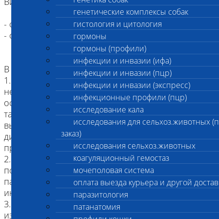
Виды животных, принимаемых на вскрытие:
генетические комплексы собак
- сельско-хозяйственные животные,
гистология и цитология
- сельско-хозяйственная птицы
гормоны
гормоны (профили)
инфекции и инвазии (ифа)
В данное исследование входит:
инфекции и инвазии (пцр)
1. Заключение по результатам вскрытия о
инфекции и инвазии (экспресс)
непосредственной причине смерти с указанием
инфекционные профили (пцр)
основного заболевания и его осложнений, а
исследование кала
также сопутствующих заболеваний (при наличии
исследования для сельхоз.животных (
выписного эпикриза или прижизненных
заказ)
диагнозов, предоставленных лечащим врачом
исследования сельхоз.животных
при оформлении Заказа).
коагуляционный гемостаз
2. Исследование 1-ой инфекции методом ПЦР
по результатам вскрытия (по решению
мочеполовая система
патоморфолога при подозрении на
оплата выезда курьера и другой достав
инфекционное заболевание).
паразитология
3. Морфологическое исследование жидкостей
патанатомия
из внутренних полостей по решению