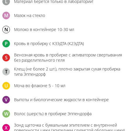
L
Материал берется только в лаборатории!
M
Мазок на стекло
N
Молоко в контейнере 10-30 мл
P
Кровь в пробирку с К3ЭДТА (К2ЭДТА)
Венозная кровь в пробирке с активатором свертывания
S
без разделительного геля
Клещ (не более 2 шт.), плотно закрытая сухая пробирка
T
типа Эппендорф
U
Моча во флаконе 5 - 10 мл
V
Выпоты и биологические жидкости в контейнере
W
Волос (шерсть) в пробирке Эппендорфа
Зонд щеточка с буккальным эпителием с внутренней
X
поверхности щеки (эпителием слизистой оболочки щеки)