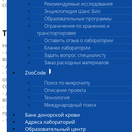
Рекомендуемые исследования
согласовывать с врачом патологоанатомом)
Энциклопедия Шанс Био
Образовательные программы
Ограничения по хранению и
Требование к биоматериалу
транспортировке
Оставить отзыв о лаборатории
Не принимаются к исследованию:
Бланки лаборатории
- собаки и кошки, старше 4-х месяцев, не
Задать вопрос специалисту
вакцинированные от бешенства
Заказ расходных материалов
- дикие животные (в т.ч. лисицы, песцы, еноты)
- трупы замороженные принимаются с
ZooCode
ограничением, указанные в Информированном
Поиск по микрочипу
согласии
Описание проекта
- для повторного вскрытия (например, после
Технология
вскрытия в другой организации);
Международный поиск
- эксгумированные трупы (после захоронения
прошло более суток)
Банк донорской крови
Адреса лабораторий
Образовательный центр