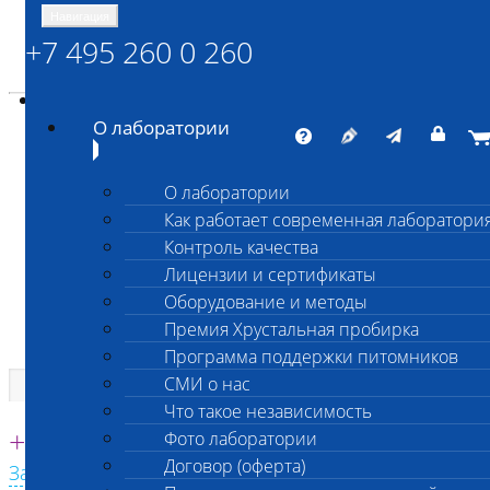
Навигация
+7 495 260 0 260
Энциклопедия Шанс Био
Карта сайта
vetlab@vetlab.ru
О лаборатории
О лаборатории
Как работает современная лаборатори
ШАНС БИО
Контроль качества
Независимая ветеринарная лаборатория
Лицензии и сертификаты
Оборудование и методы
Премия Хрустальная пробирка
Программа поддержки питомников
СМИ о нас
Что такое независимость
Единая круглосуточная справочная
+7 495 260 0 260
Фото лаборатории
Договор (оферта)
Заказать звонок с сайта