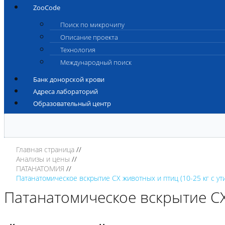
ZooCode
Поиск по микрочипу
Описание проекта
Технология
Международный поиск
Банк донорской крови
Адреса лабораторий
Образовательный центр
Главная страница
Анализы и цены
ПАТАНАТОМИЯ
Патанатомическое вскрытие СХ животных и птиц (10-25 кг с ут
Патанатомическое вскрытие СХ 