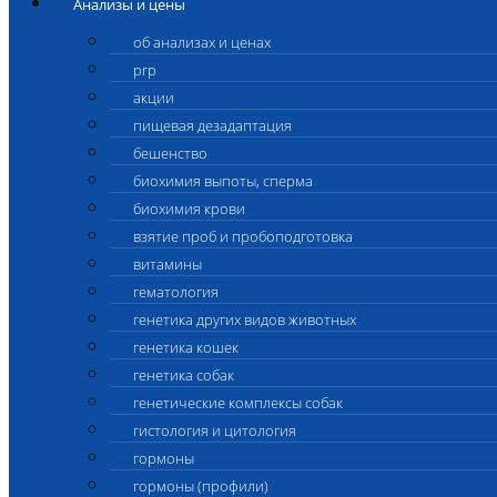
Анализы и цены
об анализах и ценах
prp
акции
пищевая дезадаптация
бешенство
биохимия выпоты, сперма
биохимия крови
взятие проб и пробоподготовка
витамины
гематология
генетика других видов животных
генетика кошек
генетика собак
генетические комплексы собак
гистология и цитология
гормоны
гормоны (профили)