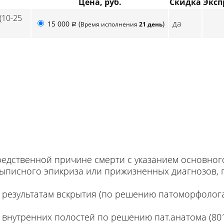
Цена, руб.
Скидка
Эксп
(10-25
да
15 000
(
)
Время исполнения
21 день
p
едственной причине смерти с указанием основного
выписного эпикриза или прижизненных диагнозов,
 результатам вскрытия (по решению патоморфолог
внутренних полостей по решению пат.анатома (80