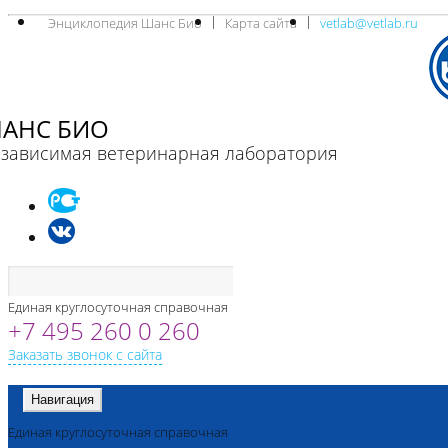
Энциклопедия Шанс Био
Карта сайта
vetlab@vetlab.ru
АНС БИО
зависимая ветеринарная лаборатория
Единая круглосуточная справочная
+7 495 260 0 260
Заказать звонок с сайта
Навигация
Единая круглосуточная справочная