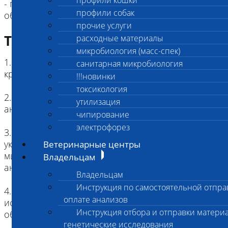
профили кошки
- превышение рекомендуемого срока хранения
профили собак
образца до исследования;
прочие услуги
Требование к биоматериалу
расходные материалы
микробиология (масс-спек)
1. Вид материала: цельная (несвернувшаяся)
санитарная микробиология
кровь
!!!новинки
токсикология
2. Пробирка (контейнер): пробирка с
утилизация
антикоагулянтом К2ЭДТА
чипирование
электрофорез
3. Объем материала: должен соответствовать
указанному объему для выбранной пробирки,
Ветеринарные центры
минимальное количество для проведения
Владельцам
анализа – 0,5 мл.
Владельцам
Инструкция по самостоятельной отпра
4. Хранение: рекомендуется проводить
оплате анализов
исследование в течение 2-х часов после взятия
Инструкция отбора и отправки материа
образца
генетические исследования