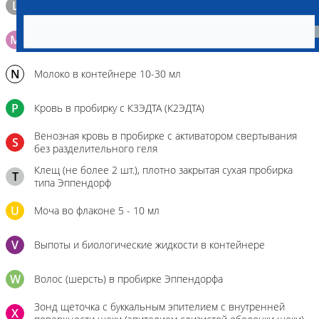
L
Материал берется только в лаборатории!
M
Мазок на стекло
N
Молоко в контейнере 10-30 мл
P
Кровь в пробирку с К3ЭДТА (К2ЭДТА)
Венозная кровь в пробирке с активатором свертывания
S
без разделительного геля
Клещ (не более 2 шт.), плотно закрытая сухая пробирка
T
типа Эппендорф
U
Моча во флаконе 5 - 10 мл
V
Выпоты и биологические жидкости в контейнере
W
Волос (шерсть) в пробирке Эппендорфа
Зонд щеточка с буккальным эпителием с внутренней
X