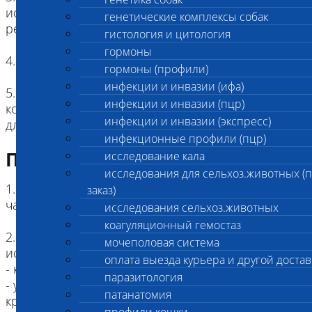
исследования: количественная оценка
генетические комплексы собак
результата определения
гистология и цитология
гормоны
4. Единицы измерения: мм/час
гормоны (профили)
инфекции и инвазии (ифа)
5. Виды животных: информативно для собак,
инфекции и инвазии (пцр)
кошек и лошадей; значение определения СОЭ
инфекции и инвазии (экспресс)
для других видов неизвестно
инфекционные профили (пцр)
Подготовка к исследованию
исследование кала
исследования для сельхоз.животных (
1. Голодная диета: рекомендована в течение 8
заказ)
часов
исследования сельхоз.животных
коагуляционный гемостаз
2. Факторы, влияющие на результат
мочеполовая система
исследования:
оплата выезда курьера и другой достав
- кортикостероиодная терапия;
паразитология
- увеличение концентрации желчных кислот в
патанатомия
крови;