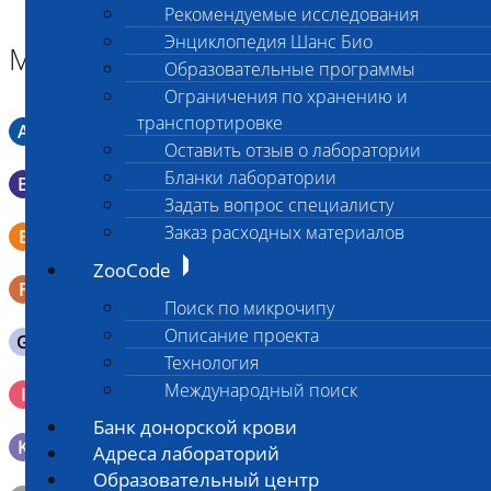
Рекомендуемые исследования
Энциклопедия Шанс Био
Материал
Образовательные программы
Ограничения по хранению и
транспортировке
A
Мазок в пробирку со средой Кери-Блера
Оставить отзыв о лаборатории
Бланки лаборатории
B
Мазок в пробирку со средой Эймса (Стюарта)
Задать вопрос специалисту
Смывы со слизистых в пробирку Эппендорфа (с
Заказ расходных материалов
E
физраствором 0.5 мл)
ZooCode
F
Кал в контейнере с ложечкой
Поиск по микрочипу
Описание проекта
G
Содержимое желудка 10-30 мл
Технология
Кровь 2-3 мл. на фильтр-бумаге, высушенная для
Международный поиск
I
генетических исследований
Банк донорской крови
K
Образец тканей в контейнере с 10% раствором формалина
Адреса лабораторий
Образовательный центр