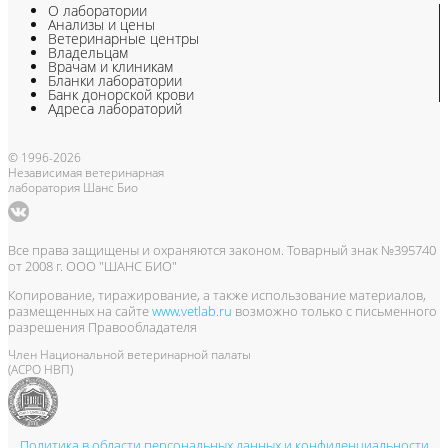
О лаборатории
Анализы и цены
Ветеринарные центры
Владельцам
Врачам и клиникам
Бланки лаборатории
Банк донорской крови
Адреса лабораторий
© 1996-2026
Независимая ветеринарная
лаборатория Шанс Био
Все права защищены и охраняются законом. Товарный знак №395740
от 2008 г. ООО "ШАНС БИО"
Копирование, тиражирование, а также использование материалов,
размещенных на сайте
www.vetlab.ru
возможно только с письменного
разрешения Правообладателя
Член Национальной ветеринарной палаты
(АСРО НВП)
Политика в области персональных данных и конфиденциальности