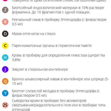
поверхности щеки (эпителием слизистой оболочки щеки)
Биопсийный эндоскопический материал в 10% растворе
Z
формалина. До 10 фрагментов с одной локации.
Ректальный смыв в пробирку Эппендорфа (с физрастворм
R
0,5 мл)
О
Мазок-отпечаток на стекло
C
Паренхиматозные органы в герметичном пакете
Кровь в пробирку для определения гемостаза (цитрат Na
H
3,8%)
J
Эякулят в стерильном контейнере
Бронхо-альвеолярный лаваж в контейнере или шприце (5-
Q
10 мл)
Биоптат слизистой желудка в пробирку Эппендорфа (с
Y
физраствором 0.5 мл)
Сыворотка крови в пробирке без активаторов
ZS
свертывания/разделительного геля или в пробирке типа
эппендорф