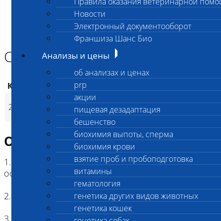
Правила оказания ветеринарной пом
Главная страница
Новости
Анализы и цены
Электронный документооборот
ГЕМАТОЛОГИЯ
СОЭ
Франшиза Шанс Био
СОЭ
Анализы и цены
об анализах и ценах
prp
Код
Наименование услуг
Цена, руб.
акции
206
СОЭ
220
(
пищевая дезадаптация
Время исполнения
1 
p
бешенство
биохимия выпоты, сперма
Описание исследования
биохимия крови
взятие проб и пробоподготовка
1. Цель исследования: определение скорости
витамины
оседания эритроцитов в стандартных условиях
гематология
2. Метод: по Панченкову
генетика других видов животных
генетика кошек
3. Форма заключения по результатам
генетика собак