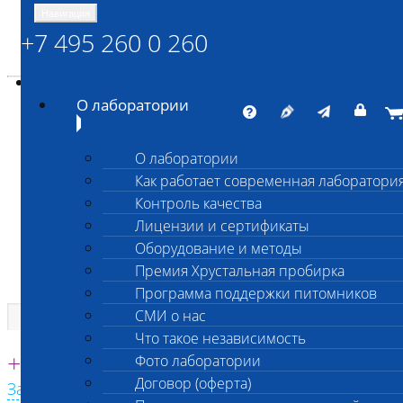
Навигация
+7 495 260 0 260
Энциклопедия Шанс Био
Карта сайта
vetlab@vetlab.ru
О лаборатории
О лаборатории
Как работает современная лаборатори
ШАНС БИО
Контроль качества
Независимая ветеринарная лаборатория
Лицензии и сертификаты
Оборудование и методы
Премия Хрустальная пробирка
Программа поддержки питомников
СМИ о нас
Что такое независимость
Единая круглосуточная справочная
+7 495 260 0 260
Фото лаборатории
Договор (оферта)
Заказать звонок с сайта