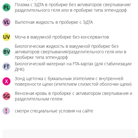
Плазма с ЭДТА в пробирке без активаторов свертывания/
PL
разделительного геля или в пробирке типа эппендорф
VL
Выпотная жидкость в пробирке с ЭДТА
UV
Моча в вакуумной пробирке без консервантов
Биологическая жидкость в вакуумной пробирке без
BV
активаторов свертывания/разделительного геля или в
пробирке типа эппендорф
Биологический материал на FTA-картах (для стабилизации
FT
ДНК)
Зонд щеточка с буккальным эпителием с внутренней
X
поверхности щеки (эпителием слизистой оболочки щеки)
Венозная кровь в пробирке с активатором свертывания и
SG
разделительным гелем
смотри специальные условия на сайте