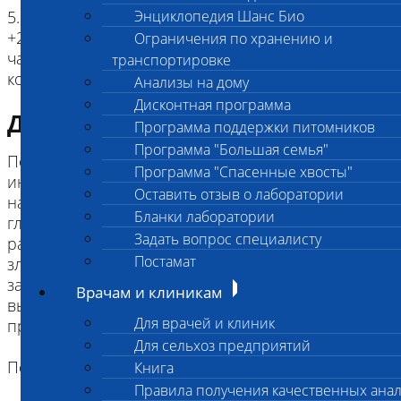
5. Доставка: не более 24-х часов при температуре
Энциклопедия Шанс Био
+2 - +8⁰С; при доставке в течение не более 2-х
Ограничения по хранению и
часов пробирку можно транспортировать при
транспортировке
комнатной температуре; не замораживать!
Анализы на дому
Дисконтная программа
Диагностическая информация
Программа поддержки питомников
Программа "Большая семья"
Повышено (ускорено): любые воспалительные и
Программа "Спасенные хвосты"
инфекционные процессы, сопровождающиеся
Оставить отзыв о лаборатории
накоплением в крови фибриногена, a-и b-
Бланки лаборатории
глобулинов; заболевания, сопровождающиеся
Задать вопрос специалисту
распадом (некрозом) тканей (инфаркты,
Постамат
злокачественные новообразования, и т.д.);
заболевания паренхимы печени, ведущие к
Врачам и клиникам
выраженной диспротеинемии; злокачественные
Для врачей и клиник
процессы.
Для сельхоз предприятий
Книга
Правила получения качественных ана