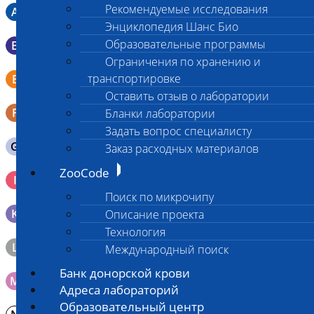
Рекомендуемые исследования
A
Мазок в пробирку со средой Кери-Блера
Энциклопедия Шанс Био
Образовательные программы
B
Мазок в пробирку со средой Эймса (Стюарта)
Ограничения по хранению и
Смывы со слизистых в пробирку Эппендорфа (с
транспортировке
E
физраствором 0.5 мл)
Оставить отзыв о лаборатории
F
Кал в контейнере с ложечкой
Бланки лаборатории
Задать вопрос специалисту
G
Содержимое желудка 10-30 мл
Заказ расходных материалов
ZooCode
Кровь 2-3 мл. на фильтр-бумаге, высушенная для
I
генетических исследований
Поиск по микрочипу
K
Образец тканей в контейнере с 10% раствором формалина
Описание проекта
Технология
L
Материал берется только в лаборатории!
Международный поиск
Банк донорской крови
M
Мазок на стекло
Адреса лабораторий
Образовательный центр