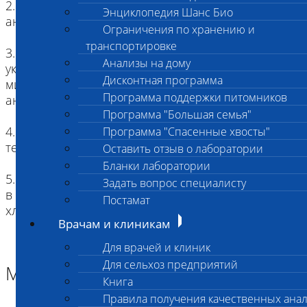
2. Пробирка (контейнер): пробирка с
Энциклопедия Шанс Био
антикоагулянтом К2ЭДТА
Ограничения по хранению и
транспортировке
3. Объем материала: должен соответствовать
Анализы на дому
указанному объему для выбранной пробирки,
Дисконтная программа
минимальное количество для проведения
Программа поддержки питомников
анализа – 0,5 мл.
Программа "Большая семья"
4. Хранение: не более 24-х часов при
Программа "Спасенные хвосты"
температуре +2 - +8⁰ С
Оставить отзыв о лаборатории
Бланки лаборатории
5. Доставка: охлажденный материал доставляется
Задать вопрос специалисту
в лабораторию в термоконтейнере с
Постамат
хладагентами
Врачам и клиникам
Для врачей и клиник
Для сельхоз предприятий
Материал
Книга
Правила получения качественных ана