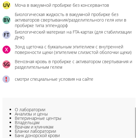
UV
Моча в вакуумной пробирке без консервантов
Биологическая жидкость в вакуумной пробирке без
BV
активаторов свертывания/разделительного геля или в
пробирке типа эппендорф
Биологический материал на FTA-картах (для стабилизации
FT
ДНК)
Зонд щеточка с буккальным эпителием с внутренней
X
поверхности щеки (эпителием слизистой оболочки щеки)
Венозная кровь в пробирке с активатором свертывания и
SG
разделительным гелем
смотри специальные условия на сайте
О лаборатории
Анализы и цены
Ветеринарные центры
Владельцам
Врачам и клиникам
Бланки лаборатории
Банк донорской крови