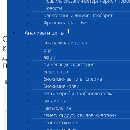
Правила оказания ветеринарной пом
Главная страница
Новости
Анализы и цены
Электронный документооборот
ГЕМАТОЛОГИЯ
Определение группы крови кошек и совместимости
Франшиза Шанс Био
донорской крови цельной для проведения переливания
Анализы и цены
Определение группы крови
об анализах и ценах
кошек и совместимости
prp
донорской крови цельной для
акции
проведения переливания
пищевая дезадаптация
бешенство
биохимия выпоты, сперма
Код
Наименование услуг
Цена, руб.
биохимия крови
Определение группы
взятие проб и пробоподготовка
крови кошек и
витамины
совместимости
гематология
228
донорской крови
4 700
(
Время исполнения
p
генетика других видов животных
цельной для
генетика кошек
проведения
переливания
генетика собак