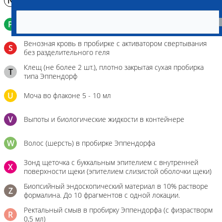
N
Молоко в контейнере 10-30 мл
P
Кровь в пробирку с К3ЭДТА (К2ЭДТА)
Венозная кровь в пробирке с активатором свертывания
S
без разделительного геля
Клещ (не более 2 шт.), плотно закрытая сухая пробирка
T
типа Эппендорф
U
Моча во флаконе 5 - 10 мл
V
Выпоты и биологические жидкости в контейнере
W
Волос (шерсть) в пробирке Эппендорфа
Зонд щеточка с буккальным эпителием с внутренней
X
поверхности щеки (эпителием слизистой оболочки щеки)
Биопсийный эндоскопический материал в 10% растворе
Z
формалина. До 10 фрагментов с одной локации.
Ректальный смыв в пробирку Эппендорфа (с физрастворм
R
0,5 мл)