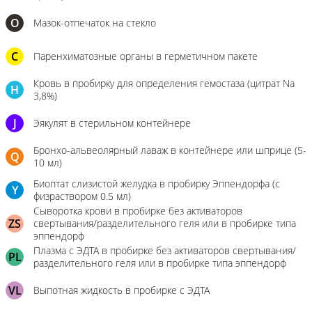
О
Мазок-отпечаток на стекло
C
Паренхиматозные органы в герметичном пакете
Кровь в пробирку для определения гемостаза (цитрат Na
H
3,8%)
J
Эякулят в стерильном контейнере
Бронхо-альвеолярный лаваж в контейнере или шприце (5-
Q
10 мл)
Биоптат слизистой желудка в пробирку Эппендорфа (с
Y
физраствором 0.5 мл)
Сыворотка крови в пробирке без активаторов
ZS
свертывания/разделительного геля или в пробирке типа
эппендорф
Плазма с ЭДТА в пробирке без активаторов свертывания/
PL
разделительного геля или в пробирке типа эппендорф
VL
Выпотная жидкость в пробирке с ЭДТА