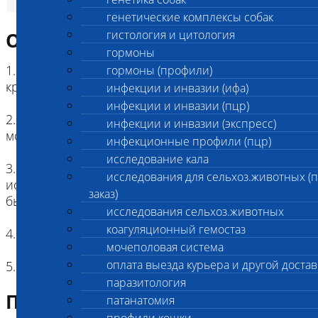
генетические комплексы собак
гистология и цитология
Описание исследования
гормоны
1. Цель исследования: определение группы
гормоны (профили)
крови кошек перед проведением гемотрансфузии
инфекции и инвазии (ифа)
инфекции и инвазии (пцр)
2. Метод: реакция гемагглютинации с
инфекции и инвазии (экспресс)
моноклональными антителами
инфекционные профили (пцр)
исследование кала
3. Форма заключения по результатам
исследования для сельхоз.животных (
исследования: в результате исследования могут
заказ)
быть выявлены группы: А, В или АВ
исследования сельхоз.животных
коагуляционный гемостаз
4. Единицы измерения: не используются
мочеполовая система
оплата выезда курьера и другой достав
5. Виды животных: кошки
паразитология
Подготовка к исследованию
патанатомия