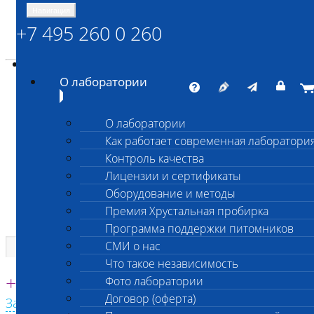
Навигация
+7 495 260 0 260
Энциклопедия Шанс Био
Карта сайта
vetlab@vetlab.ru
О лаборатории
О лаборатории
Как работает современная лаборатори
ШАНС БИО
Контроль качества
Независимая ветеринарная лаборатория
Лицензии и сертификаты
Оборудование и методы
Премия Хрустальная пробирка
Программа поддержки питомников
СМИ о нас
Что такое независимость
Единая круглосуточная справочная
+7 495 260 0 260
Фото лаборатории
Договор (оферта)
Заказать звонок с сайта