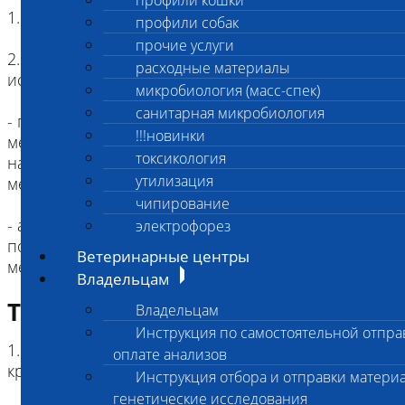
профили кошки
1. Голодная диета: не требуется
профили собак
прочие услуги
2. Факторы, влияющие на результат
расходные материалы
исследования:
микробиология (масс-спек)
санитарная микробиология
- гемотрансфузия (переливание крови) за 3
!!!новинки
месяца и менее до исследования может влиять
токсикология
на результат тестирования серологическим
утилизация
методом;
чипирование
- аутоагглютинация эритроцитов в образце не
электрофорез
позволяет провести исследование данным
Ветеринарные центры
методом.
Владельцам
Требование к биоматериалу
Владельцам
Инструкция по самостоятельной отпра
1. Вид материала: цельная (несвернувшаяся)
оплате анализов
кровь
Инструкция отбора и отправки материа
генетические исследования