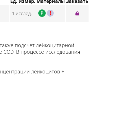
Ед. измер.
Материалы
Заказать
P
C
1 исслед.
 также подсчет лейкоцитарной
 СОЭ. В процессе исследования
онцентрации лейкоцитов +