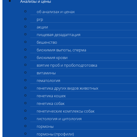
Анализы и цены
об анализах и ценах
prp
акции
пищевая дезадаптация
бешенство
биохимия выпоты, сперма
биохимия крови
взятие проб и пробоподготовка
витамины
гематология
генетика других видов животных
генетика кошек
генетика собак
генетические комплексы собак
гистология и цитология
гормоны
гормоны (профили)