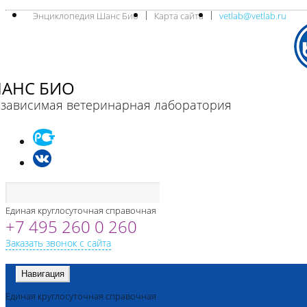
Энциклопедия Шанс Био
Карта сайта
vetlab@vetlab.ru
АНС БИО
зависимая ветеринарная лаборатория
Единая круглосуточная справочная
+7 495 260 0 260
Заказать звонок с сайта
Навигация
Единая круглосуточная справочная