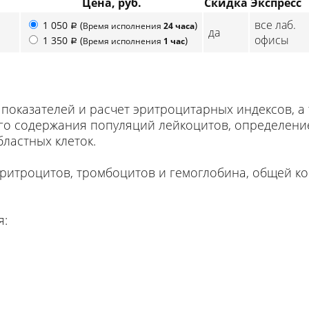
Цена, руб.
Скидка
Экспресс
все лаб.
1 050
(
)
Время исполнения
24 часа
p
да
офисы
1 350
(
)
Время исполнения
1 час
p
 показателей и расчет эритроцитарных индексов, а
о содержания популяций лейкоцитов, определение
ластных клеток.
эритроцитов, тромбоцитов и гемоглобина, общей к
я: