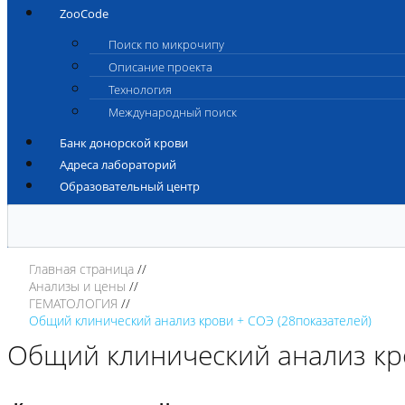
ZooCode
Поиск по микрочипу
Описание проекта
Технология
Международный поиск
Банк донорской крови
Адреса лабораторий
Образовательный центр
Главная страница
Анализы и цены
ГЕМАТОЛОГИЯ
Общий клинический анализ крови + СОЭ (28показателей)
Общий клинический анализ кро