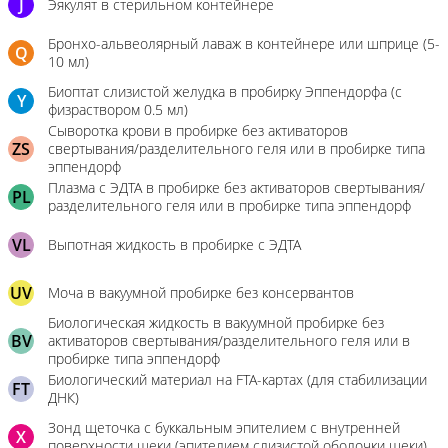
J
Эякулят в стерильном контейнере
Бронхо-альвеолярный лаваж в контейнере или шприце (5-
Q
10 мл)
Биоптат слизистой желудка в пробирку Эппендорфа (с
Y
физраствором 0.5 мл)
Сыворотка крови в пробирке без активаторов
ZS
свертывания/разделительного геля или в пробирке типа
эппендорф
Плазма с ЭДТА в пробирке без активаторов свертывания/
PL
разделительного геля или в пробирке типа эппендорф
VL
Выпотная жидкость в пробирке с ЭДТА
UV
Моча в вакуумной пробирке без консервантов
Биологическая жидкость в вакуумной пробирке без
BV
активаторов свертывания/разделительного геля или в
пробирке типа эппендорф
Биологический материал на FTA-картах (для стабилизации
FT
ДНК)
Зонд щеточка с буккальным эпителием с внутренней
X
поверхности щеки (эпителием слизистой оболочки щеки)