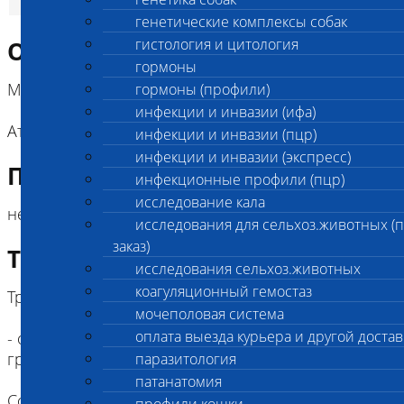
генетические комплексы собак
гистология и цитология
Описание исследования
гормоны
Метод:
гормоны (профили)
инфекции и инвазии (ифа)
Атомно-абсорбционная спектроскопия (ААС)
инфекции и инвазии (пцр)
инфекции и инвазии (экспресс)
Подготовка к исследованию
инфекционные профили (пцр)
исследование кала
нет специальных требований
исследования для сельхоз.животных (
заказ)
Требование к биоматериалу
исследования сельхоз.животных
коагуляционный гемостаз
Требования к пробе:
мочеполовая система
оплата выезда курьера и другой достав
- образец шерсти животного, минимально 1
грамм
паразитология
патанатомия
Собрать шерсть с ХОЛКИ животного при помощи