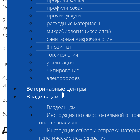
профили кошки
расчески или состричь.
профили собак
прочие услуги
2. Необходимое количество биоматериала для
расходные материалы
исследования составляет 1 г (полная десертная
микробиология (масс-спек)
ложка).
санитарная микробиология
!!!новинки
3. Если шерсть короткая, и счесать ее не удается
токсикология
– состричь необходимый объем при помощи
утилизация
ножниц.
чипирование
4. Шерсть выстригают непосредственно от корня
электрофорез
и объединяют в пучок толщиной 2-3 мм.
Ветеринарные центры
Владельцам
5. Шерсть должна быть чистой
Владельцам
6. Поместить пучок шерсти в бумажный конверт
Инструкция по самостоятельной отпра
оплате анализов
Диагностическая информация
Инструкция отбора и отправки материа
генетические исследования