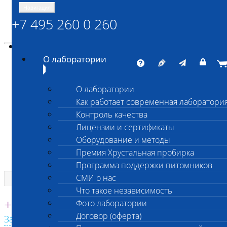
Навигация
+7 495 260 0 260
Энциклопедия Шанс Био
Карта сайта
vetlab@vetlab.ru
О лаборатории
О лаборатории
Как работает современная лаборатори
ШАНС БИО
Контроль качества
Независимая ветеринарная лаборатория
Лицензии и сертификаты
Оборудование и методы
Премия Хрустальная пробирка
Программа поддержки питомников
СМИ о нас
Что такое независимость
Единая круглосуточная справочная
+7 495 260 0 260
Фото лаборатории
Договор (оферта)
Заказать звонок с сайта