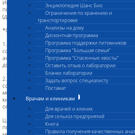
Исследование ипользуется только при
Энциклопедия Шанс Био
подозрении на хроническую интоксикацию
Ограничения по хранению и
(длительностью более 3-х месяцев)
транспортировке
Анализы на дому
*Особенности:
Дисконтная программа
Программа поддержки питомников
1. при подозрении на острое отравление
Программа "Большая семья"
соединениями ртути необходимо сдавать на
анализ кровь или мочу ( внастоящий момент не
Программа "Спасенные хвосты"
доступно в нашей лаборатории)
Оставить отзыв о лаборатории
Бланки лаборатории
2. при подозрении на острое отравление
Задать вопрос специалисту
соединениями мышьяка необходимо сдавать
Постамат
мочу, посмертно - печень, почки, содержимое
Врачам и клиникам
кишечника (в настоящее время исследование
огранов не доступно).
Для врачей и клиник
Для сельхоз предприятий
Шерсть - является биоматериалом для
Книга
подтверждения хронических отравлений
Правила получения качественных ана
мышьяком (но зависит от концентрации в