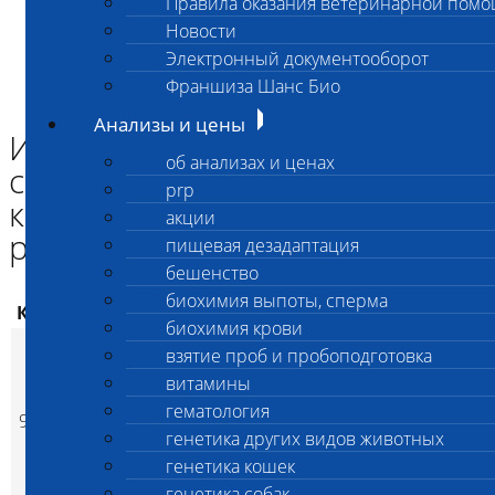
Правила оказания ветеринарной пом
Главная страница
Новости
Анализы и цены
Электронный документооборот
ТОКСИКОЛОГИЯ
Исследование шерсти на содержание аллюминия, кадмия,
Франшиза Шанс Био
лития, мышьяка, ртути, свинца (6 показ)
Анализы и цены
Исследование шерсти на
об анализах и ценах
содержание аллюминия,
prp
кадмия, лития, мышьяка,
акции
ртути, свинца (6 показ)
пищевая дезадаптация
бешенство
биохимия выпоты, сперма
Код
Наименование услуг
Цена, руб.
биохимия крови
Исследование
взятие проб и пробоподготовка
шерсти на
витамины
содержание
гематология
954
аллюминия, кадмия,
6 500
(
Время исполнения
p
генетика других видов животных
лития, мышьяка,
генетика кошек
ртути, свинца (6
показ)
генетика собак