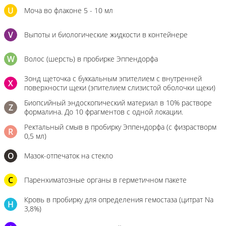
U
Моча во флаконе 5 - 10 мл
V
Выпоты и биологические жидкости в контейнере
W
Волос (шерсть) в пробирке Эппендорфа
Зонд щеточка с буккальным эпителием с внутренней
X
поверхности щеки (эпителием слизистой оболочки щеки)
Биопсийный эндоскопический материал в 10% растворе
Z
формалина. До 10 фрагментов с одной локации.
Ректальный смыв в пробирку Эппендорфа (с физрастворм
R
0,5 мл)
О
Мазок-отпечаток на стекло
C
Паренхиматозные органы в герметичном пакете
Кровь в пробирку для определения гемостаза (цитрат Na
H
3,8%)