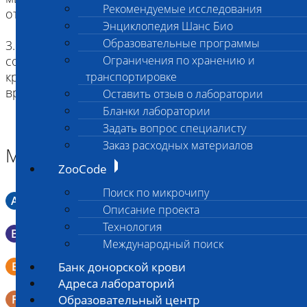
Рекомендуемые исследования
отравляющем веществе)
Энциклопедия Шанс Био
Образовательные программы
3. при подозрении на острое отравление
соединениями свинца необходимо сдавать
Ограничения по хранению и
кровь, посмертно - печень, почки (в настоящее
транспортировке
время исследования не доступны).
Оставить отзыв о лаборатории
Бланки лаборатории
Задать вопрос специалисту
Заказ расходных материалов
Материал
ZooCode
Поиск по микрочипу
A
Мазок в пробирку со средой Кери-Блера
Описание проекта
Технология
B
Мазок в пробирку со средой Эймса (Стюарта)
Международный поиск
Смывы со слизистых в пробирку Эппендорфа (с
E
Банк донорской крови
физраствором 0.5 мл)
Адреса лабораторий
F
Образовательный центр
Кал в контейнере с ложечкой