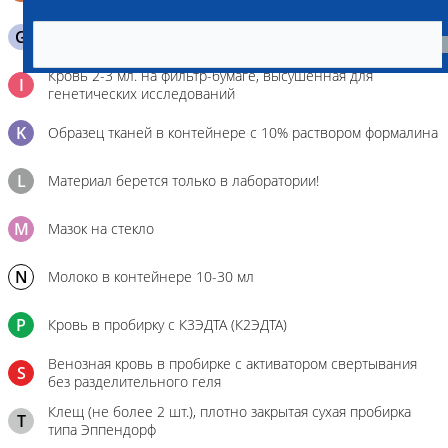
G
Содержимое желудка 10-30 мл
Кровь 2-3 мл. на фильтр-бумаге, высушенная для
I
генетических исследований
K
Образец тканей в контейнере с 10% раствором формалина
L
Материал берется только в лаборатории!
M
Мазок на стекло
N
Молоко в контейнере 10-30 мл
P
Кровь в пробирку с К3ЭДТА (К2ЭДТА)
Венозная кровь в пробирке с активатором свертывания
S
без разделительного геля
Клещ (не более 2 шт.), плотно закрытая сухая пробирка
T
типа Эппендорф