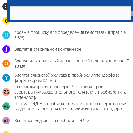
О
Мазок-отпечаток на стекло
C
Паренхиматозные органы в герметичном пакете
Кровь в пробирку для определения гемостаза (цитрат Na
H
3,8%)
J
Эякулят в стерильном контейнере
Бронхо-альвеолярный лаваж в контейнере или шприце (5-
Q
10 мл)
Биоптат слизистой желудка в пробирку Эппендорфа (с
Y
физраствором 0.5 мл)
Сыворотка крови в пробирке без активаторов
ZS
свертывания/разделительного геля или в пробирке типа
эппендорф
Плазма с ЭДТА в пробирке без активаторов свертывания/
PL
разделительного геля или в пробирке типа эппендорф
VL
Выпотная жидкость в пробирке с ЭДТА