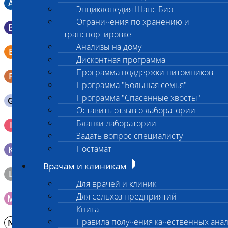
A
Мазок в пробирку со средой Кери-Блера
Энциклопедия Шанс Био
Ограничения по хранению и
B
Мазок в пробирку со средой Эймса (Стюарта)
транспортировке
Анализы на дому
Смывы со слизистых в пробирку Эппендорфа (с
E
физраствором 0.5 мл)
Дисконтная программа
Программа поддержки питомников
F
Кал в контейнере с ложечкой
Программа "Большая семья"
Программа "Спасенные хвосты"
G
Содержимое желудка 10-30 мл
Оставить отзыв о лаборатории
Кровь 2-3 мл. на фильтр-бумаге, высушенная для
Бланки лаборатории
I
генетических исследований
Задать вопрос специалисту
Постамат
K
Образец тканей в контейнере с 10% раствором формалина
Врачам и клиникам
L
Материал берется только в лаборатории!
Для врачей и клиник
Для сельхоз предприятий
M
Мазок на стекло
Книга
Правила получения качественных ана
N
Молоко в контейнере 10-30 мл