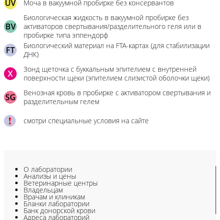
UV
Моча в вакуумной пробирке без консервантов
Биологическая жидкость в вакуумной пробирке без
BV
активаторов свертывания/разделительного геля или в
пробирке типа эппендорф
Биологический материал на FTA-картах (для стабилизации
FT
ДНК)
Зонд щеточка с буккальным эпителием с внутренней
X
поверхности щеки (эпителием слизистой оболочки щеки)
Венозная кровь в пробирке с активатором свертывания и
SG
разделительным гелем
смотри специальные условия на сайте
О лаборатории
Анализы и цены
Ветеринарные центры
Владельцам
Врачам и клиникам
Бланки лаборатории
Банк донорской крови
Адреса лабораторий