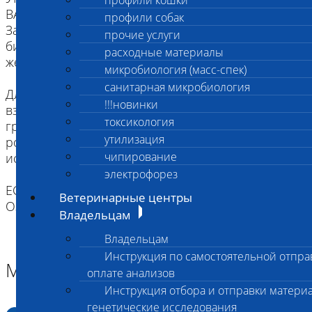
профили кошки
ВАЖНО для взятия буккального эпителия:
профили собак
За два часа до проведения процедуры взятия
прочие услуги
биоматериала животное следует не кормить,
расходные материалы
желательна изоляция от других животных.
микробиология (масс-спек)
санитарная микробиология
Для щенков и котят как минимум за два часа до
!!!новинки
взятия биоматериала надо исключить кормление
токсикология
грудным молоком. Рекомендуется промыть
утилизация
ротовую полость водой (для удобства можно
чипирование
использовать шприц).
электрофорез
ЕСЛИ ВЫ ДОСТАВЛЯЕТЕ ТОЛЬКО МАТЕРИАЛ,
Ветеринарные центры
ОЗНАКОМТЕСЬ С ИНСТРУКЦИЕЙ
Владельцам
Владельцам
Инструкция по самостоятельной отпра
Материал
оплате анализов
Инструкция отбора и отправки материа
генетические исследования