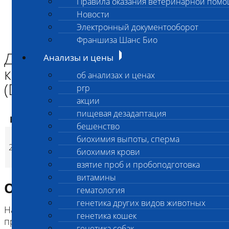
Правила оказания ветеринарной пом
Главная страница
Новости
Анализы и цены
Электронный документооборот
ГЕНЕТИКА СОБАК
Дилатационная кардиомиопатия шнауцеров (DCMS)
Франшиза Шанс Био
Дилатационная
Анализы и цены
кардиомиопатия шнауцеров
об анализах и ценах
(DCMS)
prp
акции
пищевая дезадаптация
Код
Наименование услуг
Цена, руб.
бешенство
Дилатационная
биохимия выпоты, сперма
2727
кардиомиопатия
3 200
(
Время исполнени
p
биохимия крови
шнауцеров (DCMS)
взятие проб и пробоподготовка
витамины
Описание исследования
гематология
генетика других видов животных
Нарушение функционирования миокарда,
генетика кошек
приводящее к сердечной недостаточности, при
генетика собак