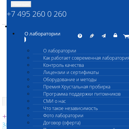
Навигация
+7 495 260 0 260
Энциклопедия Шанс Био
Карта сайта
vetlab@vetlab.ru
О лаборатории
О лаборатории
Как работает современная лаборатори
ШАНС БИО
Контроль качества
Независимая ветеринарная лаборатория
Лицензии и сертификаты
Оборудование и методы
Премия Хрустальная пробирка
Программа поддержки питомников
СМИ о нас
Что такое независимость
Единая круглосуточная справочная
+7 495 260 0 260
Фото лаборатории
Договор (оферта)
Заказать звонок с сайта