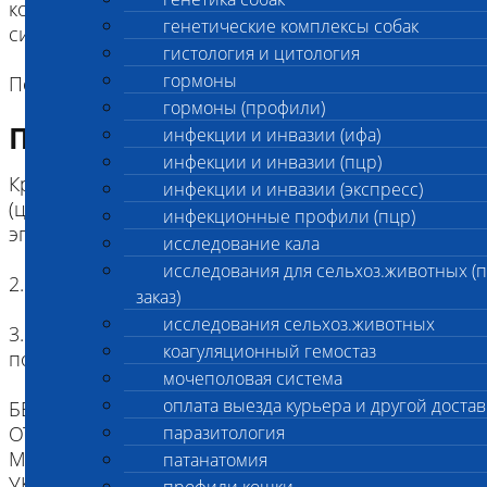
которой преобладают дилатация желудочков и
генетические комплексы собак
систолическая дисфункция.
гистология и цитология
гормоны
Породы: миттельшнауцер, ризеншнауцер"
гормоны (профили)
Подготовка к исследованию
инфекции и инвазии (ифа)
инфекции и инвазии (пцр)
Кровь (2 мл) в пробирке с антикоагулянтом.
инфекции и инвазии (экспресс)
(цитрат натрия, К3ЭДТА, К2ЭДТА) , буккальный
инфекционные профили (пцр)
эпителий
исследование кала
исследования для сельхоз.животных (
2. Копия родословной (не обязательно)
заказ)
исследования сельхоз.животных
3. Наличие клейма или чипа ( не обязательно,
коагуляционный гемостаз
под ответственность сдающего)
мочеполовая система
оплата выезда курьера и другой достав
БЕЗ ИДЕНТИФИКАЦИИ, МЫ НЕ НЕСЕМ
ОТВЕТСТВЕННОСТИ, ЧТО ПРИСЛАННЫЙ
паразитология
МАТЕРИАЛ ПРИНАДЛЕЖИТ ЖИВОТНОМУ
патанатомия
УКАЗАННОМУ В НАПРАВЛЕНИИ.