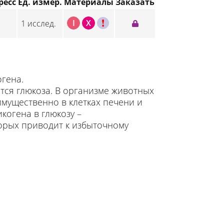
ресс
Ед. измер.
Материалы
Заказать
I
X
C
1 исслед.
гена.
тся глюкоза. В организме животных
имущественно в клетках печени и
когена в глюкозу –
орых приводит к избыточному