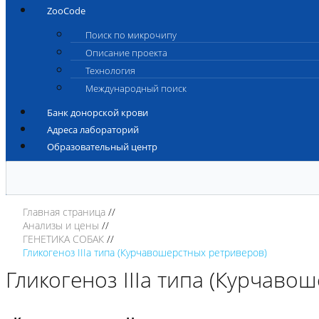
ZooCode
Поиск по микрочипу
Описание проекта
Технология
Международный поиск
Банк донорской крови
Адреса лабораторий
Образовательный центр
Главная страница
Анализы и цены
ГЕНЕТИКА СОБАК
Гликогеноз IIIa типа (Курчавошерстных ретриверов)
Гликогеноз IIIa типа (Курчаво