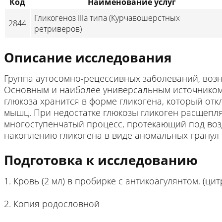
Код
Наименование услуг
Гликогеноз IIIa типа (Курчавошерстных
2844
ретриверов)
Описание исследования
Группа аутосомно-рецессивных заболеваний, воз
Основным и наиболее универсальным источником 
глюкоза хранится в форме гликогена, который отк
мышц. При недостатке глюкозы гликоген расщепляе
многоступенчатый процесс, протекающий под воз
накоплению гликогена в виде аномальных гранул
Подготовка к исследованию
1. Кровь (2 мл) в пробирке с антикоагулянтом. (ци
2. Копия родословной