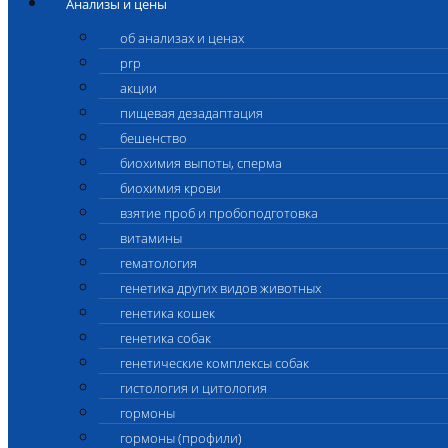
Анализы и цены
об анализах и ценах
prp
акции
пищевая дезадаптация
бешенство
биохимия выпоты, сперма
биохимия крови
взятие проб и пробоподготовка
витамины
гематология
генетика других видов животных
генетика кошек
генетика собак
генетические комплексы собак
гистология и цитология
гормоны
гормоны (профили)