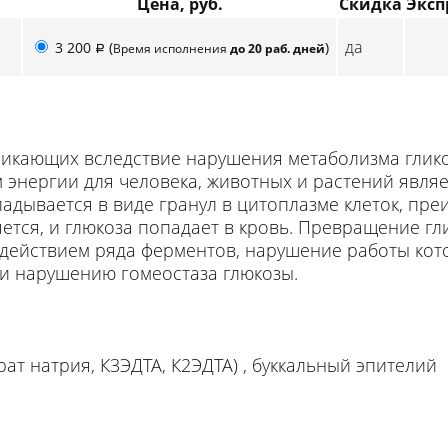
Цена, руб.
Скидка
Эксп
да
3 200
(
)
Время исполнения
до 20 раб. дней
p
никающих вследствие нарушения метаболизма глико
энергии для человека, животных и растений являе
ладывается в виде гранул в цитоплазме клеток, пре
тся, и глюкоза попадает в кровь. Превращение гли
действием ряда ферментов, нарушение работы кот
 и нарушению гомеостаза глюкозы.
трат натрия, К3ЭДТА, К2ЭДТА) , буккальный эпителий