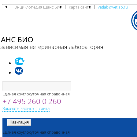
Энциклопедия Шанс Био
Карта сайта
vetlab@vetlab.ru
АНС БИО
зависимая ветеринарная лаборатория
Единая круглосуточная справочная
+7 495 260 0 260
Заказать звонок с сайта
Навигация
Единая круглосуточная справочная