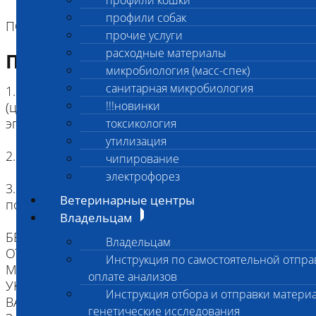
профили кошки
профили собак
ПОРОДЫ: Австралийская пастушья собака.
прочие услуги
расходные материалы
Подготовка к исследованию
микробиология (масс-спек)
санитарная микробиология
1. Кровь (2 мл) в пробирке с антикоагулянтом.
!!!новинки
(цитрат натрия, К3ЭДТА, К2ЭДТА) , буккальный
эпителий
токсикология
утилизация
2. Копия родословной (не обязательно)
чипирование
электрофорез
3. Наличие клейма или чипа ( не обязательно,
Ветеринарные центры
под ответственность сдающего)
Владельцам
БЕЗ ИДЕНТИФИКАЦИИ, МЫ НЕ НЕСЕМ
Владельцам
ОТВЕТСТВЕННОСТИ, ЧТО ПРИСЛАННЫЙ
Инструкция по самостоятельной отпра
МАТЕРИАЛ ПРИНАДЛЕЖИТ ЖИВОТНОМУ
оплате анализов
УКАЗАННОМУ В НАПРАВЛЕНИИ.
Инструкция отбора и отправки материа
ВАЖНО для взятия буккального эпителия:
генетические исследования