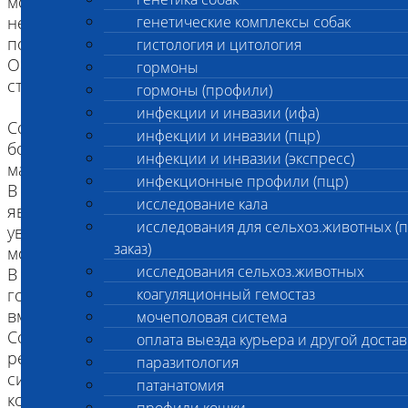
мочевыводящих путях и, как следствие - их
непроходимость. Клинические признаки редко
генетические комплексы собак
появляются у щенков и собак до года.
гистология и цитология
Обычно, заболевание проявляется в более
гормоны
старшем возрасте - 4х-5ти лет.
гормоны (профили)
инфекции и инвазии (ифа)
Собака проявляет беспокойство, выражен
инфекции и инвазии (пцр)
болевой синдром, выделение мочи происходит
инфекции и инвазии (экспресс)
малыми порциям, часто.
инфекционные профили (пцр)
В моче может появляться кровь. Нарастают
исследование кала
явления интоксикации, мочевой пузырь
исследования для сельхоз.животных (
увеличивается в размерах за счет переполнения
заказ)
мочой, что может привести к атонии и разрывам.
исследования сельхоз.животных
В таких слуаях необходима срочная
госпитализация и срочное оперативное
коагуляционный гемостаз
вмешательство.
мочеполовая система
Собакам, больным цистинурией, необходим
оплата выезда курьера и другой достав
регулярный мониторинг мочевыделительной
паразитология
системы, соблюдение диеты, контроль
патанатомия
количества потребляемой воды.