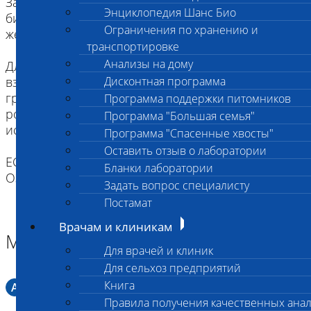
За два часа до проведения процедуры взятия
Энциклопедия Шанс Био
биоматериала животное следует не кормить,
Ограничения по хранению и
желательна изоляция от других животных.
транспортировке
Анализы на дому
Для щенков и котят как минимум за два часа до
взятия биоматериала надо исключить кормление
Дисконтная программа
грудным молоком. Рекомендуется промыть
Программа поддержки питомников
ротовую полость водой (для удобства можно
Программа "Большая семья"
использовать шприц).
Программа "Спасенные хвосты"
Оставить отзыв о лаборатории
ЕСЛИ ВЫ ДОСТАВЛЯЕТЕ ТОЛЬКО МАТЕРИАЛ,
Бланки лаборатории
ОЗНАКОМЬТЕСЬ С ИНСТРУКЦИЕЙ
Задать вопрос специалисту
Постамат
Врачам и клиникам
Материал
Для врачей и клиник
Для сельхоз предприятий
Книга
A
Мазок в пробирку со средой Кери-Блера
Правила получения качественных ана