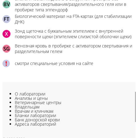
BV
активаторов свертывания/разделительного геля или в
пробирке типа эппендорф
Биологический материал на FTA-картах (для стабилизации
FT
ДНК)
Зонд щеточка с буккальным эпителием с внутренней
X
поверхности щеки (эпителием слизистой оболочки щеки)
Венозная кровь в пробирке с активатором свертывания и
SG
разделительным гелем
смотри специальные условия на сайте
О лаборатории
Анализы и цены
Ветеринарные центры
Владельцам
Врачам и клиникам
Бланки лаборатории
Банк донорской крови
Адреса лабораторий