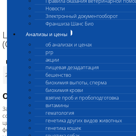
Правила оказания ветеринарной пом
Главная страница
Новости
Анализы и цены
Электронный документооборот
ГЕНЕТИКА СОБАК
Цистинурия 2A типа собак (CYST2A)
Франшиза Шанс Био
Цистинурия 2A типа собак
Анализы и цены
(CYST2A)
об анализах и ценах
prp
акции
Код
Наименование услуг
Цена, руб.
пищевая дезадаптация
Цистинурия 2A типа
2606
бешенство
3 200
(
Время исполнени
p
собак (CYST2A)
биохимия выпоты, сперма
биохимия крови
Описание исследования
взятие проб и пробоподготовка
витамины
Заболевание мочевыделительной системы,
гематология
сопровождающееся выделением аминокислоты
генетика других видов животных
цистина в мочу, что зачастую вызывает
генетика кошек
формирование цистиновых камней в
генетика собак