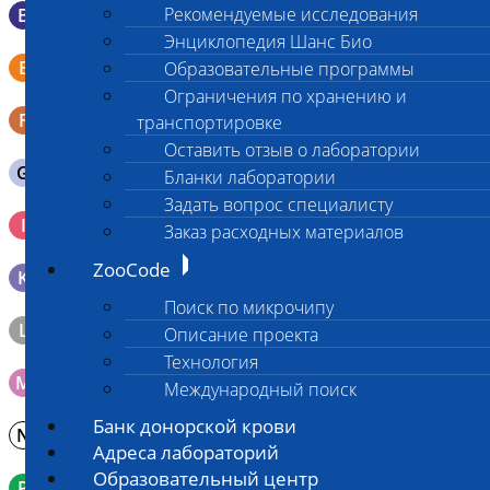
Рекомендуемые исследования
B
Мазок в пробирку со средой Эймса (Стюарта)
Энциклопедия Шанс Био
Смывы со слизистых в пробирку Эппендорфа (с
E
Образовательные программы
физраствором 0.5 мл)
Ограничения по хранению и
F
Кал в контейнере с ложечкой
транспортировке
Оставить отзыв о лаборатории
G
Содержимое желудка 10-30 мл
Бланки лаборатории
Задать вопрос специалисту
Кровь 2-3 мл. на фильтр-бумаге, высушенная для
I
Заказ расходных материалов
генетических исследований
ZooCode
K
Образец тканей в контейнере с 10% раствором формалина
Поиск по микрочипу
L
Материал берется только в лаборатории!
Описание проекта
Технология
M
Мазок на стекло
Международный поиск
Банк донорской крови
N
Молоко в контейнере 10-30 мл
Адреса лабораторий
Образовательный центр
P
Кровь в пробирку с К3ЭДТА (К2ЭДТА)