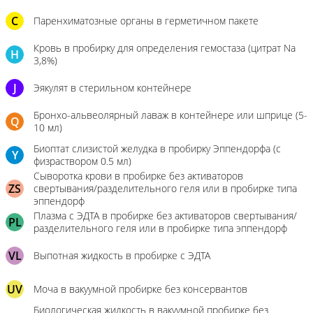
C
Паренхиматозные органы в герметичном пакете
Кровь в пробирку для определения гемостаза (цитрат Na
H
3,8%)
J
Эякулят в стерильном контейнере
Бронхо-альвеолярный лаваж в контейнере или шприце (5-
Q
10 мл)
Биоптат слизистой желудка в пробирку Эппендорфа (с
Y
физраствором 0.5 мл)
Сыворотка крови в пробирке без активаторов
ZS
свертывания/разделительного геля или в пробирке типа
эппендорф
Плазма с ЭДТА в пробирке без активаторов свертывания/
PL
разделительного геля или в пробирке типа эппендорф
VL
Выпотная жидкость в пробирке с ЭДТА
UV
Моча в вакуумной пробирке без консервантов
Биологическая жидкость в вакуумной пробирке без