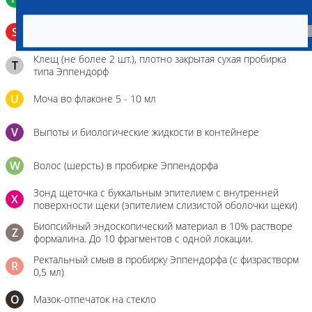
Венозная кровь в пробирке с активатором свертывания
S
без разделительного геля
Клещ (не более 2 шт.), плотно закрытая сухая пробирка
T
типа Эппендорф
U
Моча во флаконе 5 - 10 мл
V
Выпоты и биологические жидкости в контейнере
W
Волос (шерсть) в пробирке Эппендорфа
Зонд щеточка с буккальным эпителием с внутренней
X
поверхности щеки (эпителием слизистой оболочки щеки)
Биопсийный эндоскопический материал в 10% растворе
Z
формалина. До 10 фрагментов с одной локации.
Ректальный смыв в пробирку Эппендорфа (с физрастворм
R
0,5 мл)
О
Мазок-отпечаток на стекло