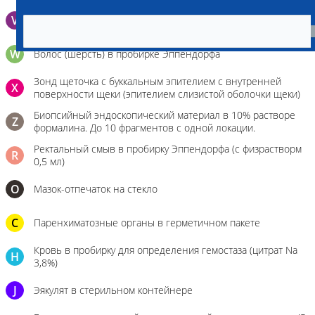
V
Выпоты и биологические жидкости в контейнере
W
Волос (шерсть) в пробирке Эппендорфа
Зонд щеточка с буккальным эпителием с внутренней
X
поверхности щеки (эпителием слизистой оболочки щеки)
Биопсийный эндоскопический материал в 10% растворе
Z
формалина. До 10 фрагментов с одной локации.
Ректальный смыв в пробирку Эппендорфа (с физрастворм
R
0,5 мл)
О
Мазок-отпечаток на стекло
C
Паренхиматозные органы в герметичном пакете
Кровь в пробирку для определения гемостаза (цитрат Na
H
3,8%)
J
Эякулят в стерильном контейнере