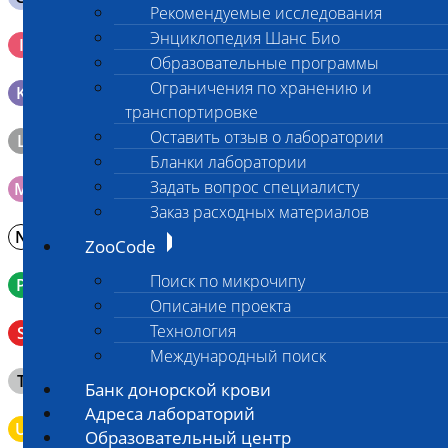
Рекомендуемые исследования
Кровь 2-3 мл. на фильтр-бумаге, высушенная для
Энциклопедия Шанс Био
I
генетических исследований
Образовательные программы
Ограничения по хранению и
K
Образец тканей в контейнере с 10% раствором формалина
транспортировке
Оставить отзыв о лаборатории
L
Материал берется только в лаборатории!
Бланки лаборатории
Задать вопрос специалисту
M
Мазок на стекло
Заказ расходных материалов
N
Молоко в контейнере 10-30 мл
ZooCode
Поиск по микрочипу
P
Кровь в пробирку с К3ЭДТА (К2ЭДТА)
Описание проекта
Венозная кровь в пробирке с активатором свертывания
Технология
S
без разделительного геля
Международный поиск
Клещ (не более 2 шт.), плотно закрытая сухая пробирка
T
Банк донорской крови
типа Эппендорф
Адреса лабораторий
U
Моча во флаконе 5 - 10 мл
Образовательный центр