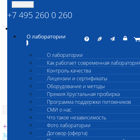
Навигация
+7 495 260 0 260
Энциклопедия Шанс Био
Карта сайта
vetlab@vetlab.ru
О лаборатории
О лаборатории
Как работает современная лаборатори
ШАНС БИО
Контроль качества
Независимая ветеринарная лаборатория
Лицензии и сертификаты
Оборудование и методы
Премия Хрустальная пробирка
Программа поддержки питомников
СМИ о нас
Что такое независимость
Единая круглосуточная справочная
+7 495 260 0 260
Фото лаборатории
Договор (оферта)
Заказать звонок с сайта