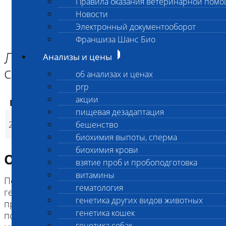
Правила оказания ветеринарной пом
Главная страница
Новости
Анализы и цены
Электронный документооборот
ГЕНЕТИКА СОБАК
Локус S (белая пятнистость) собак
Франшиза Шанс Био
Локус S (белая пятнистость)
Анализы и цены
собак
об анализах и ценах
prp
акции
Код
Наименование услуг
Цена, руб.
пищевая дезадаптация
Локус S (белая
2738
бешенство
3 200
(
Время исполнени
p
пятнистость) собак
биохимия выпоты, сперма
биохимия крови
Описание исследования
взятие проб и пробоподготовка
витамины
Пегий или экстремально пегий окрас. В
гематология
гетерозиготе может
генетика других видов животных
приводить к отсутствию пятнистости или
генетика кошек
псевдоирландской
генетика собак