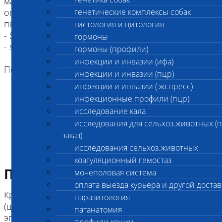
маркировке. Существуют другие, еще не
описанные причины
генетические комплексы собак
пятнистости, не выявляемые данным тестом.
гистология и цитология
- S (сплошной не белый окрас)
гормоны
- s (белая пятнистость)
гормоны (профили)
инфекции и инвазии (ифа)
Породы: все породы
инфекции и инвазии (пцр)
инфекции и инвазии (экспресс)
инфекционные профили (пцр)
исследование кала
исследования для сельхоз.животных (
заказ)
исследования сельхоз.животных
коагуляционный гемостаз
Подготовка к исследованию
мочеполовая система
оплата выезда курьера и другой достав
Кровь (2 мл) в пробирке с антикоагулянтом.
паразитология
(цитрат натрия, К3ЭДТА, К2ЭДТА) , буккальный
патанатомия
эпителий