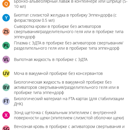
Бронхо-альвеолярный лаваж в контейнере или шприце (5-
Q
10 мл)
Биоптат слизистой желудка в пробирку Эппендорфа (с
Y
физраствором 0.5 мл)
Сыворотка крови в пробирке без активаторов
ZS
свертывания/разделительного геля или в пробирке типа
эппендорф
Плазма с ЭДТА в пробирке без активаторов свертывания/
PL
разделительного геля или в пробирке типа эппендорф
VL
Выпотная жидкость в пробирке с ЭДТА
UV
Моча в вакуумной пробирке без консервантов
Биологическая жидкость в вакуумной пробирке без
BV
активаторов свертывания/разделительного геля или в
пробирке типа эппендорф
Биологический материал на FTA-картах (для стабилизации
FT
ДНК)
Зонд щеточка с буккальным эпителием с внутренней
X
поверхности щеки (эпителием слизистой оболочки щеки)
Венозная кровь в пробирке с активатором свертывания и
SG