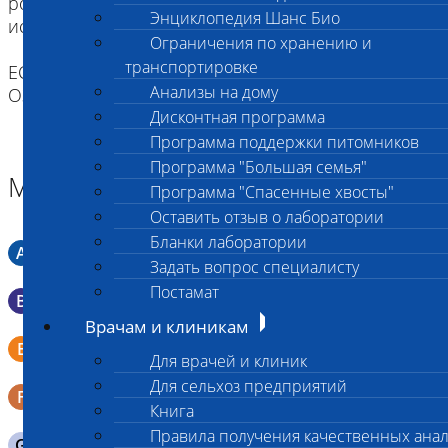
ротовую полость водой (для удобства можно
Энциклопедия Шанс Био
использовать шприц).
Ограничения по хранению и
транспортировке
ЕСЛИ ВЫ ДОСТАВЛЯЕТЕ ТОЛЬКО МАТЕРИАЛ,
Анализы на дому
ОЗНАКОМТЕСЬ С ИНСТРУКЦИЕЙ
Дисконтная программа
Программа поддержки питомников
Программа "Большая семья"
Материал
Программа "Спасенные хвосты"
Оставить отзыв о лаборатории
Бланки лаборатории
A
Мазок в пробирку со средой Кери-Блера
Задать вопрос специалисту
Постамат
B
Мазок в пробирку со средой Эймса (Стюарта)
Врачам и клиникам
Смывы со слизистых в пробирку Эппендорфа (с
E
физраствором 0.5 мл)
Для врачей и клиник
Для сельхоз предприятий
F
Кал в контейнере с ложечкой
Книга
Правила получения качественных ана
G
Содержимое желудка 10-30 мл