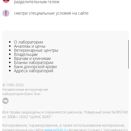
разделительным гелем
смотри специальные условия на сайте
О лаборатории
Анализы и цены
Ветеринарные центры
Владельцам
Врачам и клиникам
Бланки лаборатории
Банк донорской крови
Адреса лабораторий
© 1996-2026
Независимая ветеринарная
лаборатория Шанс Био
Все права защищены и охраняются законом. Товарный знак №395740
от 2008 г. ООО "ШАНС БИО"
Копирование, тиражирование, а также использование материалов,
размещенных на сайте
www.vetlab.ru
возможно только с письменного