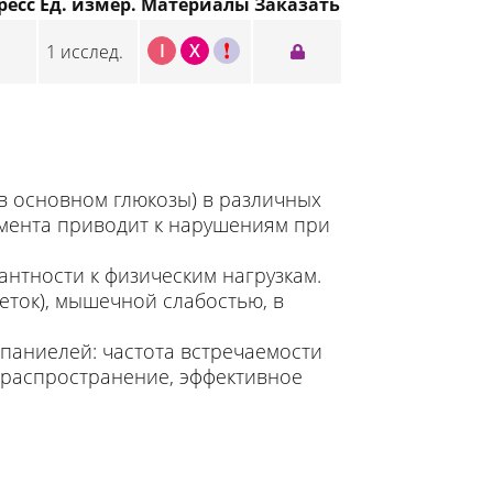
ресс
Ед. измер.
Материалы
Заказать
I
X
C
1 исслед.
в основном глюкозы) в различных
ермента приводит к нарушениям при
нтности к физическим нагрузкам.
ток), мышечной слабостью, в
паниелей: частота встречаемости
е распространение, эффективное