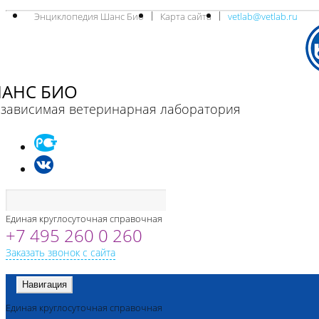
Энциклопедия Шанс Био
Карта сайта
vetlab@vetlab.ru
АНС БИО
зависимая ветеринарная лаборатория
Единая круглосуточная справочная
+7 495 260 0 260
Заказать звонок с сайта
Навигация
Единая круглосуточная справочная