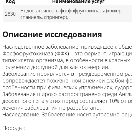
Код
Наименование услуг
Недостаточность фосфофруктокиназы (коккер
2830
спаниель, спрингер),
Описание исследования
Наследственное заболевание, приводящее к обще
Фосфофруктокиназа (ФФК) – это фермент, играющи
типах клеток организма, в особенности в красных
получении доступной для клеток энергии.
Заболевание проявляется в преждевременном раз
Сопровождается пожизненной анемией слабой фор
особенности при физических упражнениях, судоро
Заболевание широко распространено среди Англи
дефектного гена у этих пород составляет 10% от
лечения заболевания не разработано.
Наследование. Заболевание носит аутосомно-рец
Породы :