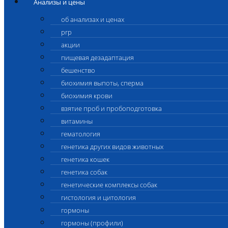
Анализы и цены
об анализах и ценах
prp
акции
пищевая дезадаптация
бешенство
биохимия выпоты, сперма
биохимия крови
взятие проб и пробоподготовка
витамины
гематология
генетика других видов животных
генетика кошек
генетика собак
генетические комплексы собак
гистология и цитология
гормоны
гормоны (профили)