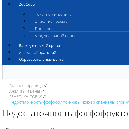
ZooCode
Поиск по микрочипу
Описание проекта
Технология
Международный поиск
Банк донорской крови
Адреса лабораторий
Образовательный центр
Главная страница
Анализы и цены
ГЕНЕТИКА СОБАК
Недостаточность фосфофруктокиназы (коккер спаниель, сприн
Недостаточность фосфофрукток