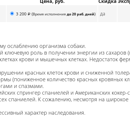
Цена, руб.
Скидка
Эксп
да
3 200
(
)
Время исполнения
до 20 раб. дней
p
му ослаблению организма собаки.
й ключевую роль в получении энергии из сахаров (
 клетках крови и мышечных клетках. Недостаток ф
рушении красных клеток крови и сниженной толера
мы (пониженное количество красных кровяных кле
гами и спазмами.
йских спрингер спаниелей и Американских кокер-с
 всех спаниелей. К сожалению, несмотря на широко
ессивный характер наследования.