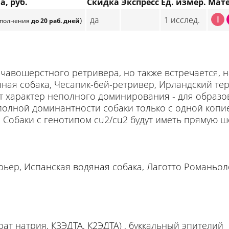
а, руб.
Скидка
Экспресс
Ед. измер.
Мат
I
да
1 исслед.
)
сполнения
до 20 раб. дней
авошерстного ретривера, но также встречается, н
ная собака, Чесапик-бей-ретривер, Ирландский тер
т характер неполного доминирования - для образо
полной доминантноcти собаки только с одной копие
Собаки с генотипом cu2/cu2 будут иметь прямую ш
рьер, Испанская водяная собака, Лаготто Романьол
трат натрия, К3ЭДТА, К2ЭДТА) , буккальный эпителий