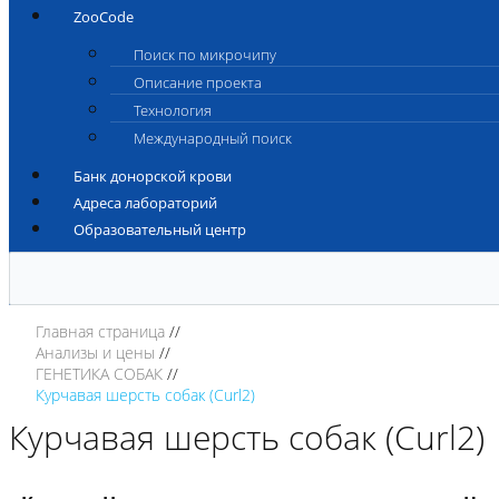
ZooCode
Поиск по микрочипу
Описание проекта
Технология
Международный поиск
Банк донорской крови
Адреса лабораторий
Образовательный центр
Главная страница
Анализы и цены
ГЕНЕТИКА СОБАК
Курчавая шерсть собак (Curl2)
Курчавая шерсть собак (Curl2)