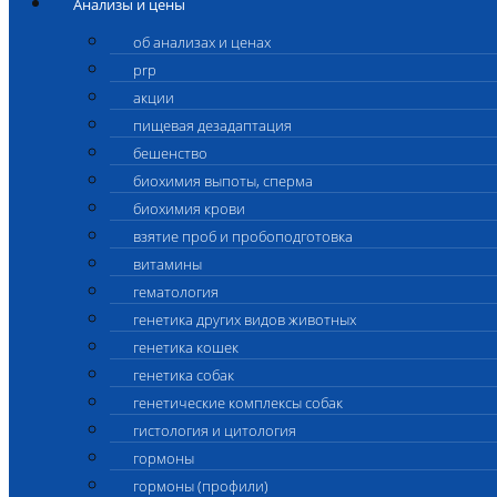
Анализы и цены
об анализах и ценах
prp
акции
пищевая дезадаптация
бешенство
биохимия выпоты, сперма
биохимия крови
взятие проб и пробоподготовка
витамины
гематология
генетика других видов животных
генетика кошек
генетика собак
генетические комплексы собак
гистология и цитология
гормоны
гормоны (профили)