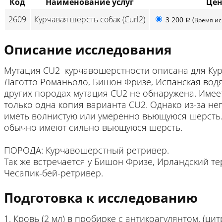
Код
Наименование услуг
Цен
2609
Курчавая шерсть собак (Curl2)
3 200
(
Время и
p
Описание исследования
Мутация CU2 курчавошерстности описана для Курч
Лаготто Романьоло, Бишон Фризе, Испанская водя
других породах мутация CU2 не обнаружена. Имее
только одна копия варианта CU2. Однако из-за не
иметь волнистую или умеренно вьющуюся шерсть. 
обычно имеют сильно вьющуюся шерсть.
ПОРОДА: Курчавошерстный ретривер.
Так же встречается у Бишон Фризе, Ирландский те
Чесапик-бей-ретривер.
Подготовка к исследованию
1. Кровь (2 мл) в пробирке с антикоагулянтом. (ци