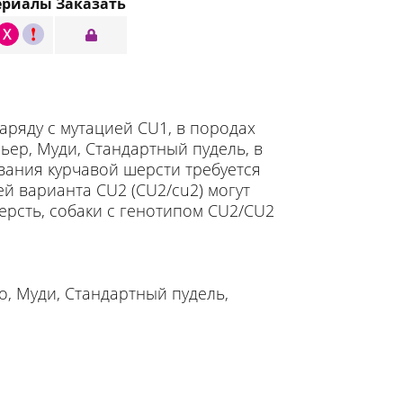
ериалы
Заказать
X
C
аряду с мутацией CU1, в породах
ьер, Муди, Стандартный пудель, в
вания курчавой шерсти требуется
й варианта CU2 (CU2/cu2) могут
ерсть, собаки с генотипом CU2/CU2
о, Муди, Стандартный пудель,