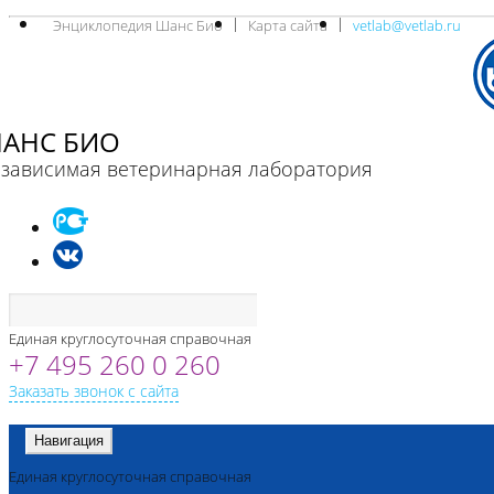
Энциклопедия Шанс Био
Карта сайта
vetlab@vetlab.ru
АНС БИО
зависимая ветеринарная лаборатория
Единая круглосуточная справочная
+7 495 260 0 260
Заказать звонок с сайта
Навигация
Единая круглосуточная справочная