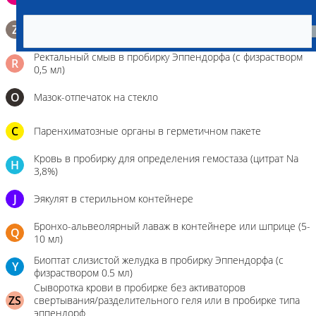
поверхности щеки (эпителием слизистой оболочки щеки)
Биопсийный эндоскопический материал в 10% растворе
Z
формалина. До 10 фрагментов с одной локации.
Ректальный смыв в пробирку Эппендорфа (с физрастворм
R
0,5 мл)
О
Мазок-отпечаток на стекло
C
Паренхиматозные органы в герметичном пакете
Кровь в пробирку для определения гемостаза (цитрат Na
H
3,8%)
J
Эякулят в стерильном контейнере
Бронхо-альвеолярный лаваж в контейнере или шприце (5-
Q
10 мл)
Биоптат слизистой желудка в пробирку Эппендорфа (с
Y
физраствором 0.5 мл)
Сыворотка крови в пробирке без активаторов
ZS
свертывания/разделительного геля или в пробирке типа
эппендорф