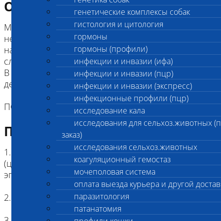
Описание исследования
генетические комплексы собак
гистология и цитология
Мозжечковая абиотрофия –
гормоны
нейродегенеративное заболевание, связанное с
гормоны (профили)
нарушением функционирования мозжечка, и, как
следствие, моторики.
инфекции и инвазии (ифа)
В процессе развития заболевания прогрессирует
инфекции и инвазии (пцр)
дегенерация нейронов в коре мозжечка.
инфекции и инвазии (экспресс)
инфекционные профили (пцр)
ПОРОДА: Венгерская выжла
исследование кала
исследования для сельхоз.животных (
Подготовка к исследованию
заказ)
исследования сельхоз.животных
1. Кровь (2 мл) в пробирке с антикоагулянтом.
коагуляционный гемостаз
(цитрат натрия, К3ЭДТА, К2ЭДТА) , буккальный
мочеполовая система
эпителий
оплата выезда курьера и другой достав
паразитология
2. Копия родословной
патанатомия
3. Наличие клейма или чипа