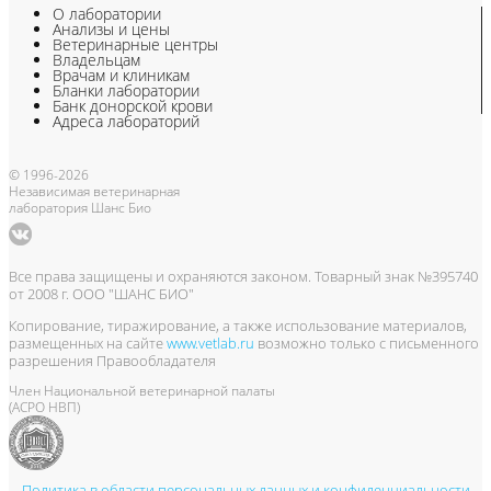
О лаборатории
Анализы и цены
Ветеринарные центры
Владельцам
Врачам и клиникам
Бланки лаборатории
Банк донорской крови
Адреса лабораторий
© 1996-2026
Независимая ветеринарная
лаборатория Шанс Био
Все права защищены и охраняются законом. Товарный знак №395740
от 2008 г. ООО "ШАНС БИО"
Копирование, тиражирование, а также использование материалов,
размещенных на сайте
www.vetlab.ru
возможно только с письменного
разрешения Правообладателя
Член Национальной ветеринарной палаты
(АСРО НВП)
Политика в области персональных данных и конфиденциальности