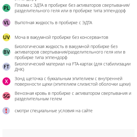
Плазма с ЭДТА в пробирке без активаторов свертывания/
PL
разделительного геля или в пробирке типа эппендорф
VL
Выпотная жидкость в пробирке с ЭДТА
UV
Моча в вакуумной пробирке без консервантов
Биологическая жидкость в вакуумной пробирке без
BV
активаторов свертывания/разделительного геля или в
пробирке типа эппендорф
Биологический материал на FTA-картах (для стабилизации
FT
ДНК)
Зонд щеточка с буккальным эпителием с внутренней
X
поверхности щеки (эпителием слизистой оболочки щеки)
Венозная кровь в пробирке с активатором свертывания и
SG
разделительным гелем
смотри специальные условия на сайте