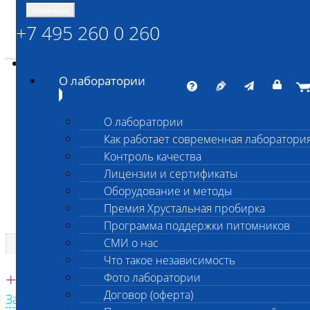
Навигация
+7 495 260 0 260
Энциклопедия Шанс Био
Карта сайта
vetlab@vetlab.ru
О лаборатории
О лаборатории
Как работает современная лаборатори
ШАНС БИО
Контроль качества
Независимая ветеринарная лаборатория
Лицензии и сертификаты
Оборудование и методы
Премия Хрустальная пробирка
Программа поддержки питомников
СМИ о нас
Что такое независимость
Единая круглосуточная справочная
+7 495 260 0 260
Фото лаборатории
Договор (оферта)
Заказать звонок с сайта