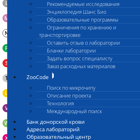
L
Материал берется только в лаборатории!
Рекомендуемые исследования
Энциклопедия Шанс Био
M
Мазок на стекло
Образовательные программы
Ограничения по хранению и
N
Молоко в контейнере 10-30 мл
транспортировке
Оставить отзыв о лаборатории
P
Кровь в пробирку с К3ЭДТА (К2ЭДТА)
Бланки лаборатории
Задать вопрос специалисту
Венозная кровь в пробирке с активатором свертывания
S
без разделительного геля
Заказ расходных материалов
Клещ (не более 2 шт.), плотно закрытая сухая пробирка
ZooCode
T
типа Эппендорф
Поиск по микрочипу
U
Моча во флаконе 5 - 10 мл
Описание проекта
Технология
V
Выпоты и биологические жидкости в контейнере
Международный поиск
Банк донорской крови
W
Волос (шерсть) в пробирке Эппендорфа
Адреса лабораторий
Зонд щеточка с буккальным эпителием с внутренней
Образовательный центр
X