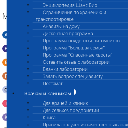
Энциклопедия Шанс Био
Ограничения по хранению и
Материал
транспортировке
Анализы на дому
Дисконтная программа
A
Мазок в пробирку со средой Кери-Блера
Программа поддержки питомников
Программа "Большая семья"
B
Мазок в пробирку со средой Эймса (Стюарта)
Программа "Спасенные хвосты"
Смывы со слизистых в пробирку Эппендорфа (с
Оставить отзыв о лаборатории
E
физраствором 0.5 мл)
Бланки лаборатории
F
Кал в контейнере с ложечкой
Задать вопрос специалисту
Постамат
G
Содержимое желудка 10-30 мл
Врачам и клиникам
Кровь 2-3 мл. на фильтр-бумаге, высушенная для
Для врачей и клиник
I
генетических исследований
Для сельхоз предприятий
K
Образец тканей в контейнере с 10% раствором формалина
Книга
Правила получения качественных ана