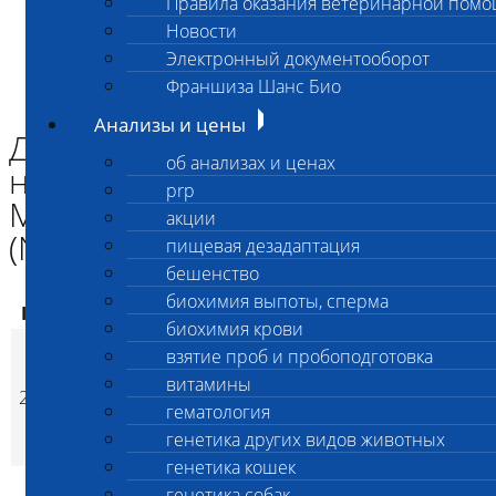
Правила оказания ветеринарной пом
Главная страница
Новости
Анализы и цены
Электронный документооборот
ГЕНЕТИКА СОБАК
Дегенерация коры мозжечка новорожденных / Мозжечковая
Франшиза Шанс Био
абиотрофия (NCCD V)
Анализы и цены
Дегенерация коры мозжечка
об анализах и ценах
новорожденных /
prp
Мозжечковая абиотрофия
акции
(NCCD V)
пищевая дезадаптация
бешенство
биохимия выпоты, сперма
Код
Наименование услуг
Цена, руб.
биохимия крови
Дегенерация коры
взятие проб и пробоподготовка
мозжечка
витамины
2507
новорожденных /
3 200
(
Время исполнени
p
гематология
Мозжечковая
генетика других видов животных
абиотрофия (NCCD V)
генетика кошек
генетика собак