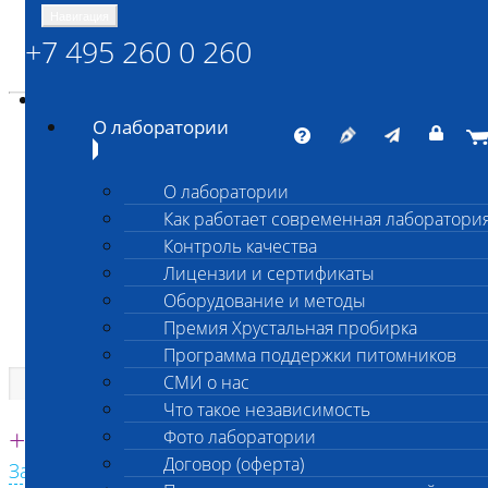
Навигация
+7 495 260 0 260
Энциклопедия Шанс Био
Карта сайта
vetlab@vetlab.ru
О лаборатории
О лаборатории
Как работает современная лаборатори
ШАНС БИО
Контроль качества
Независимая ветеринарная лаборатория
Лицензии и сертификаты
Оборудование и методы
Премия Хрустальная пробирка
Программа поддержки питомников
СМИ о нас
Что такое независимость
Единая круглосуточная справочная
+7 495 260 0 260
Фото лаборатории
Договор (оферта)
Заказать звонок с сайта