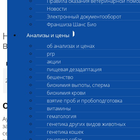
Правила оказания ветеринарной пом
Главная страница
Новости
Анализы и цены
Электронный документооборот
ГЕНЕТИКА СОБАК
Наследственная аритмия и внезапная смерть (RR IVA)
Франшиза Шанс Био
Наследственная аритмия и
Анализы и цены
внезапная смерть (RR IVA)
об анализах и ценах
prp
акции
Код
Наименование услуг
Цена, руб.
пищевая дезадаптация
Наследственная
бешенство
2593
аритмия и внезапная
3 200
(
Время исполнени
p
биохимия выпоты, сперма
смерть (RR IVA)
биохимия крови
взятие проб и пробоподготовка
Описание исследования
витамины
гематология
Аутосомно-рецессивное наследственное
генетика других видов животных
заболевание, приводящее к аномальным
генетика кошек
сердечным сокращениям (желудочковая
генетика собак