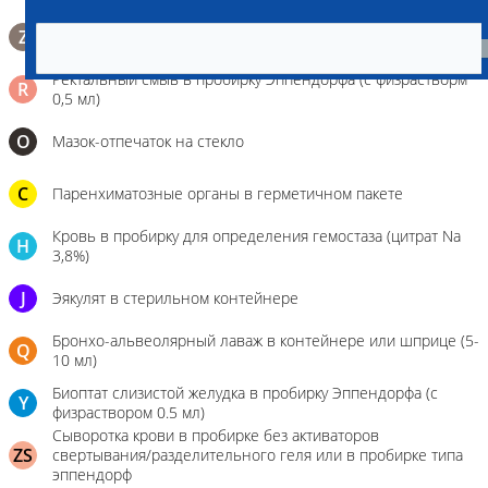
Биопсийный эндоскопический материал в 10% растворе
Z
формалина. До 10 фрагментов с одной локации.
Ректальный смыв в пробирку Эппендорфа (с физрастворм
R
0,5 мл)
О
Мазок-отпечаток на стекло
C
Паренхиматозные органы в герметичном пакете
Кровь в пробирку для определения гемостаза (цитрат Na
H
3,8%)
J
Эякулят в стерильном контейнере
Бронхо-альвеолярный лаваж в контейнере или шприце (5-
Q
10 мл)
Биоптат слизистой желудка в пробирку Эппендорфа (с
Y
физраствором 0.5 мл)
Сыворотка крови в пробирке без активаторов
ZS
свертывания/разделительного геля или в пробирке типа
эппендорф