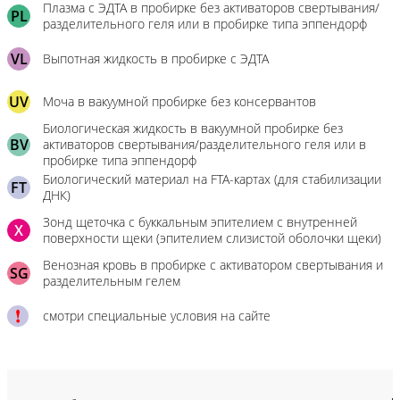
Плазма с ЭДТА в пробирке без активаторов свертывания/
PL
разделительного геля или в пробирке типа эппендорф
VL
Выпотная жидкость в пробирке с ЭДТА
UV
Моча в вакуумной пробирке без консервантов
Биологическая жидкость в вакуумной пробирке без
BV
активаторов свертывания/разделительного геля или в
пробирке типа эппендорф
Биологический материал на FTA-картах (для стабилизации
FT
ДНК)
Зонд щеточка с буккальным эпителием с внутренней
X
поверхности щеки (эпителием слизистой оболочки щеки)
Венозная кровь в пробирке с активатором свертывания и
SG
разделительным гелем
смотри специальные условия на сайте