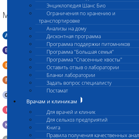
Энциклопедия Шанс Био
Материал
Ограничения по хранению и
транспортировке
Анализы на дому
A
Мазок в пробирку со средой Кери-Блера
Дисконтная программа
Программа поддержки питомников
B
Мазок в пробирку со средой Эймса (Стюарта)
Программа "Большая семья"
Программа "Спасенные хвосты"
Смывы со слизистых в пробирку Эппендорфа (с
E
Оставить отзыв о лаборатории
физраствором 0.5 мл)
Бланки лаборатории
F
Кал в контейнере с ложечкой
Задать вопрос специалисту
Постамат
G
Содержимое желудка 10-30 мл
Врачам и клиникам
Кровь 2-3 мл. на фильтр-бумаге, высушенная для
I
Для врачей и клиник
генетических исследований
Для сельхоз предприятий
K
Образец тканей в контейнере с 10% раствором формалина
Книга
Правила получения качественных ана