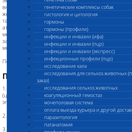
экстрасистолия), которые могут привести к
внезапной смерти. У больных собак наблюдаются
генетические комплексы собак
желудочковая и/или наджелудочковая
гистология и цитология
тахикардия и эпизодическая
гормоны
атриовентрикулярная блокада в возрасте 7-12
гормоны (профили)
месяцев. Наибольший риск проявления
инфекции и инвазии (ифа)
заболевания приходится на возраст от 6 до 30
инфекции и инвазии (пцр)
месяцев, после чего он значительно снижается.
инфекции и инвазии (экспресс)
инфекционные профили (пцр)
Породы: родезийский риджбек
исследование кала
исследования для сельхоз.животных (
Подготовка к исследованию
заказ)
исследования сельхоз.животных
1. Кровь (2 мл) в пробирке с антикоагулянтом.
(цитрат натрия, К3ЭДТА, К2ЭДТА) , буккальный
коагуляционный гемостаз
эпителий
мочеполовая система
оплата выезда курьера и другой достав
2. Копия родословной
паразитология
патанатомия
3. Наличие клейма или чипа