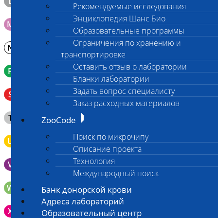
L
Материал берется только в лаборатории!
Рекомендуемые исследования
Энциклопедия Шанс Био
M
Мазок на стекло
Образовательные программы
Ограничения по хранению и
N
Молоко в контейнере 10-30 мл
транспортировке
Оставить отзыв о лаборатории
P
Кровь в пробирку с К3ЭДТА (К2ЭДТА)
Бланки лаборатории
Венозная кровь в пробирке с активатором свертывания
Задать вопрос специалисту
S
без разделительного геля
Заказ расходных материалов
Клещ (не более 2 шт.), плотно закрытая сухая пробирка
T
ZooCode
типа Эппендорф
Поиск по микрочипу
U
Моча во флаконе 5 - 10 мл
Описание проекта
Технология
V
Выпоты и биологические жидкости в контейнере
Международный поиск
W
Волос (шерсть) в пробирке Эппендорфа
Банк донорской крови
Адреса лабораторий
Зонд щеточка с буккальным эпителием с внутренней
X
Образовательный центр
поверхности щеки (эпителием слизистой оболочки щеки)