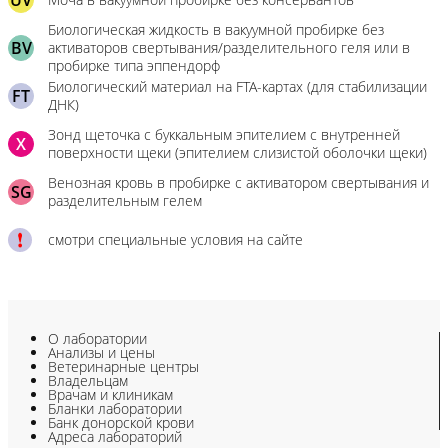
UV
Биологическая жидкость в вакуумной пробирке без
BV
активаторов свертывания/разделительного геля или в
пробирке типа эппендорф
Биологический материал на FTA-картах (для стабилизации
FT
ДНК)
Зонд щеточка с буккальным эпителием с внутренней
X
поверхности щеки (эпителием слизистой оболочки щеки)
Венозная кровь в пробирке с активатором свертывания и
SG
разделительным гелем
смотри специальные условия на сайте
О лаборатории
Анализы и цены
Ветеринарные центры
Владельцам
Врачам и клиникам
Бланки лаборатории
Банк донорской крови
Адреса лабораторий