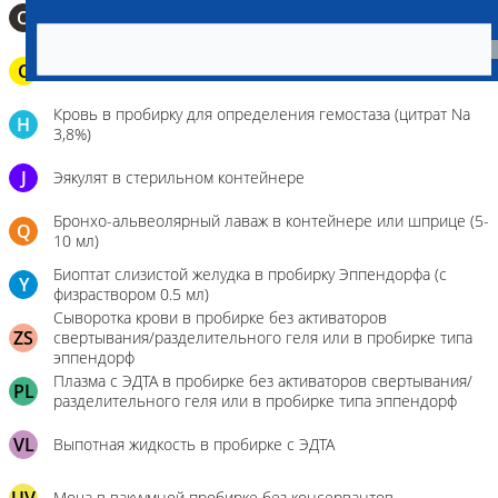
О
Мазок-отпечаток на стекло
C
Паренхиматозные органы в герметичном пакете
Кровь в пробирку для определения гемостаза (цитрат Na
H
3,8%)
J
Эякулят в стерильном контейнере
Бронхо-альвеолярный лаваж в контейнере или шприце (5-
Q
10 мл)
Биоптат слизистой желудка в пробирку Эппендорфа (с
Y
физраствором 0.5 мл)
Сыворотка крови в пробирке без активаторов
ZS
свертывания/разделительного геля или в пробирке типа
эппендорф
Плазма с ЭДТА в пробирке без активаторов свертывания/
PL
разделительного геля или в пробирке типа эппендорф
VL
Выпотная жидкость в пробирке с ЭДТА
Моча в вакуумной пробирке без консервантов