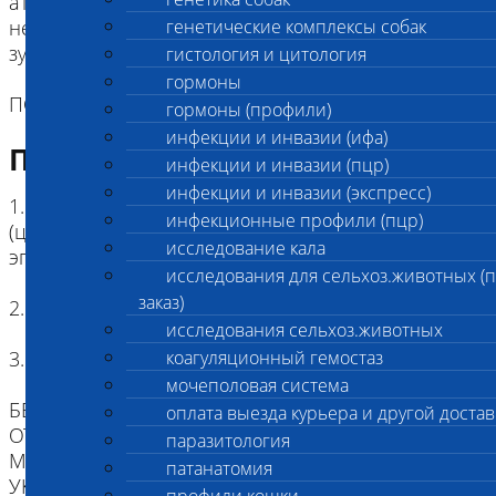
атрофии сетчатки, вздернутого носа,
нестандартной волнистой шерсти и дефектов
генетические комплексы собак
зубов.
гистология и цитология
гормоны
ПОРОДА: шелти.
гормоны (профили)
инфекции и инвазии (ифа)
Подготовка к исследованию
инфекции и инвазии (пцр)
инфекции и инвазии (экспресс)
1. Кровь (2 мл) в пробирке с антикоагулянтом.
инфекционные профили (пцр)
(цитрат натрия, К3ЭДТА, К2ЭДТА) , буккальный
исследование кала
эпителий
исследования для сельхоз.животных (
заказ)
2. Копия родословной
исследования сельхоз.животных
3. Наличие клейма или чипа
коагуляционный гемостаз
мочеполовая система
БЕЗ ИДЕНТИФИКАЦИИ, МЫ НЕ НЕСЕМ
оплата выезда курьера и другой достав
ОТВЕТСТВЕННОСТИ, ЧТО ПРИСЛАННЫЙ
паразитология
МАТЕРИАЛ ПРИНАДЛЕЖИТ ЖИВОТНОМУ
патанатомия
УКАЗАННОМУ В НАПРАВЛЕНИИ.