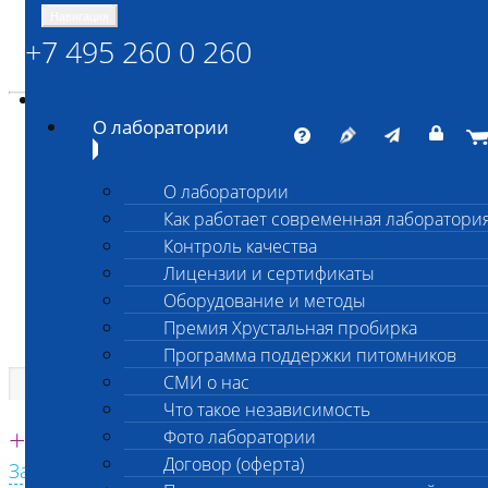
Навигация
+7 495 260 0 260
Энциклопедия Шанс Био
Карта сайта
vetlab@vetlab.ru
О лаборатории
О лаборатории
Как работает современная лаборатори
ШАНС БИО
Контроль качества
Независимая ветеринарная лаборатория
Лицензии и сертификаты
Оборудование и методы
Премия Хрустальная пробирка
Программа поддержки питомников
СМИ о нас
Что такое независимость
Единая круглосуточная справочная
+7 495 260 0 260
Фото лаборатории
Договор (оферта)
Заказать звонок с сайта