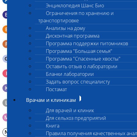
A
Энциклопедия Шанс Био
Ограничения по хранению и
B
Мазок в пробирку со средой Эймса (Стюарта)
транспортировке
Смывы со слизистых в пробирку Эппендорфа (с
Анализы на дому
E
физраствором 0.5 мл)
Дисконтная программа
Программа поддержки питомников
F
Кал в контейнере с ложечкой
Программа "Большая семья"
G
Программа "Спасенные хвосты"
Содержимое желудка 10-30 мл
Оставить отзыв о лаборатории
Кровь 2-3 мл. на фильтр-бумаге, высушенная для
I
Бланки лаборатории
генетических исследований
Задать вопрос специалисту
K
Образец тканей в контейнере с 10% раствором формалина
Постамат
Врачам и клиникам
L
Материал берется только в лаборатории!
Для врачей и клиник
M
Мазок на стекло
Для сельхоз предприятий
Книга
N
Молоко в контейнере 10-30 мл
Правила получения качественных ана