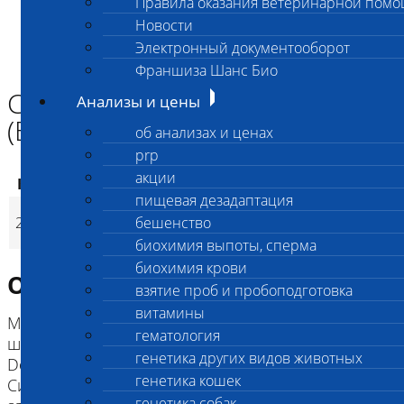
Правила оказания ветеринарной пом
Главная страница
Новости
Анализы и цены
Электронный документооборот
ГЕНЕТИКА СОБАК
Синдром Барде-Бидля 2 (BBS2)
Франшиза Шанс Био
Синдром Барде-Бидля 2
Анализы и цены
(BBS2)
об анализах и ценах
prp
акции
Код
Наименование услуг
Цена, руб.
пищевая дезадаптация
Синдром Барде-
2766
бешенство
3 200
(
Время исполнени
p
Бидля 2 (BBS2)
биохимия выпоты, сперма
биохимия крови
Описание исследования
взятие проб и пробоподготовка
витамины
Мутация, приводящая к синдрому Барде-Бидля у
гематология
шелти была обнаружена в ходе проекта «Give a
генетика других видов животных
Dog a Genome».
генетика кошек
Синдром проявляется в виде прогрессирующей
генетика собак