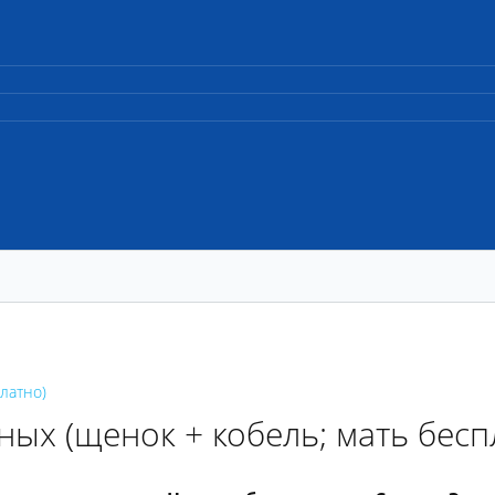
латно)
ных (щенок + кобель; мать бесп