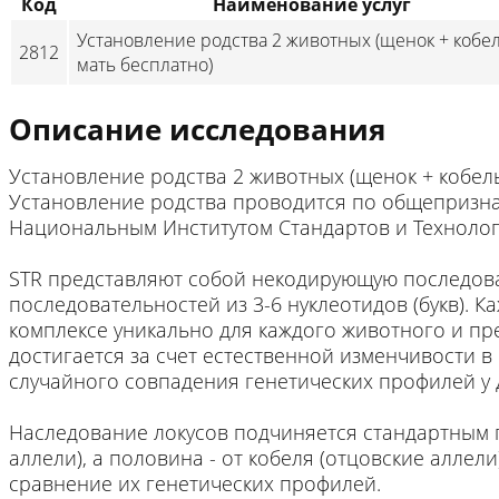
Код
Наименование услуг
Установление родства 2 животных (щенок + кобел
2812
мать бесплатно)
Описание исследования
Установление родства 2 животных (щенок + кобель
Установление родства проводится по общепризна
Национальным Институтом Стандартов и Техноло
STR представляют собой некодирующую последоват
последовательностей из 3-6 нуклеотидов (букв). 
комплексе уникально для каждого животного и пр
достигается за счет естественной изменчивости 
случайного совпадения генетических профилей у 
Наследование локусов подчиняется стандартным г
аллели), а половина - от кобеля (отцовские алле
сравнение их генетических профилей.