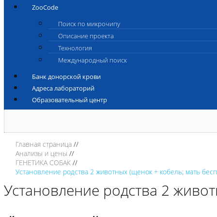
ZooCode
Поиск по микрочипу
Описание проекта
Технология
Международный поиск
Банк донорской крови
Адреса лабораторий
Образовательный центр
Главная страница
Анализы и цены
ГЕНЕТИКА СОБАК
Установление родства 2 животных (щенок + кобель; мать бесп
Установление родства 2 живот