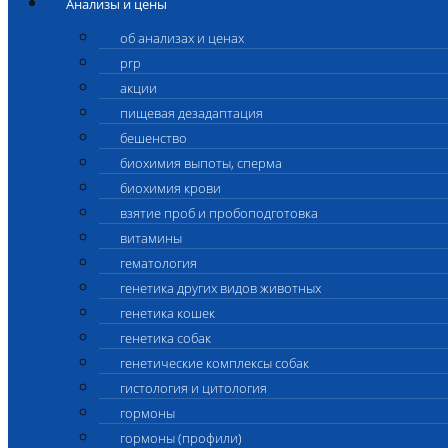
Анализы и цены
об анализах и ценах
prp
акции
пищевая дезадаптация
бешенство
биохимия выпоты, сперма
биохимия крови
взятие проб и пробоподготовка
витамины
гематология
генетика других видов животных
генетика кошек
генетика собак
генетические комплексы собак
гистология и цитология
гормоны
гормоны (профили)