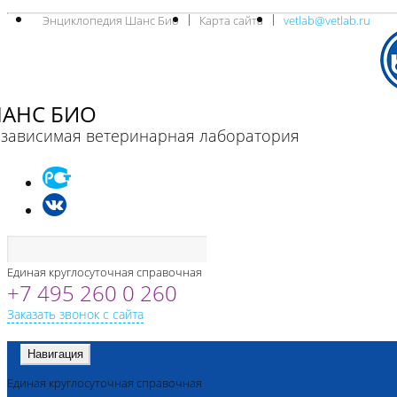
Энциклопедия Шанс Био
Карта сайта
vetlab@vetlab.ru
АНС БИО
зависимая ветеринарная лаборатория
Единая круглосуточная справочная
+7 495 260 0 260
Заказать звонок с сайта
Навигация
Единая круглосуточная справочная