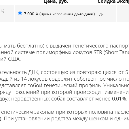
Цена, руб.
Скидка
Эксп
ь;
да
7 000
(
)
Время исполнения
до 45 дней
p
, мать бесплатно) с выдачей генетического паспор
нной системе полиморфных локусов STR (Short Tan
гий США.
ельность ДНК, состоящую из повторяющихся от 5 
Каждый из 14 локусов содержит собственное число п
едставляет собой генетический профиль. Уникальн
в ряду поколений при которой происходит изменени
двух неродственных собак составляет менее 0,01%.
енетическим законам при которых половина наслед
ли). При установлении родства между щенком и одн