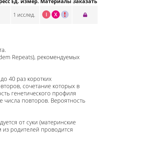
ресс
Ед. измер.
Материалы
Заказать
I
X
C
1 исслед.
та.
dem Repeats), рекомендуемых
до 40 раз коротких
овторов, сочетание которых в
ость генетического профиля
е числа повторов. Вероятность
уется от суки (материнские
им из родителей проводится