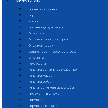
Анализы и цены
об анализах и ценах
prp
акции
пищевая дезадаптация
бешенство
биохимия выпоты, сперма
биохимия крови
взятие проб и пробоподготовка
витамины
гематология
генетика других видов животных
генетика кошек
генетика собак
генетические комплексы собак
гистология и цитология
гормоны
гормоны (профили)