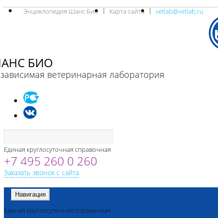
Энциклопедия Шанс Био
Карта сайта
vetlab@vetlab.ru
АНС БИО
зависимая ветеринарная лаборатория
Единая круглосуточная справочная
+7 495 260 0 260
Заказать звонок с сайта
Навигация
Единая круглосуточная справочная