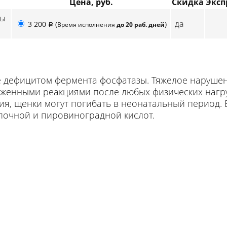
Цена, руб.
Скидка
Эксп
зы
да
3 200
(
)
Время исполнения
до 20 раб. дней
p
 дефицитом фермента фосфатазы. Тяжелое нарушен
женными реакциями после любых физических нагруз
я, щенки могут погибать в неонатальный период. 
лочной и пировиноградной кислот.