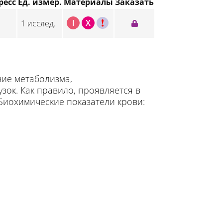
ресс
Ед. измер.
Материалы
Заказать
I
X
C
1 исслед.
ие метаболизма,
ок. Как правило, проявляется в
Биохимические показатели крови: