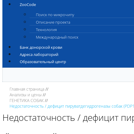
ZooCode
Поиск по микрочипу
Описание проекта
Технология
Международный поиск
Банк донорской крови
Адреса лабораторий
Образовательный центр
Главная страница
Анализы и цены
ГЕНЕТИКА СОБАК
Недостаточность / дефицит пируватдегидрогеназы собак (PDP1
Недостаточность / дефицит пи