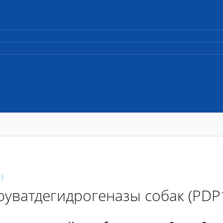
)
руватдегидрогеназы собак (PDP