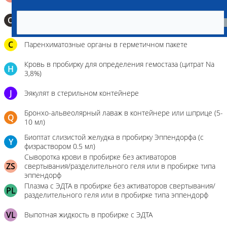
0,5 мл)
О
Мазок-отпечаток на стекло
C
Паренхиматозные органы в герметичном пакете
Кровь в пробирку для определения гемостаза (цитрат Na
H
3,8%)
J
Эякулят в стерильном контейнере
Бронхо-альвеолярный лаваж в контейнере или шприце (5-
Q
10 мл)
Биоптат слизистой желудка в пробирку Эппендорфа (с
Y
физраствором 0.5 мл)
Сыворотка крови в пробирке без активаторов
ZS
свертывания/разделительного геля или в пробирке типа
эппендорф
Плазма с ЭДТА в пробирке без активаторов свертывания/
PL
разделительного геля или в пробирке типа эппендорф
VL
Выпотная жидкость в пробирке с ЭДТА