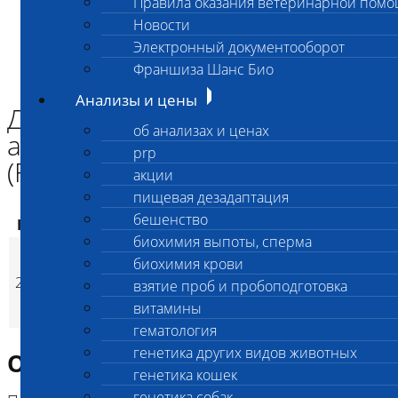
Правила оказания ветеринарной пом
Главная страница
Новости
Анализы и цены
Электронный документооборот
ГЕНЕТИКА СОБАК
Длина шерсти Евразиера, аллель L3 (c.556_571del16)
Франшиза Шанс Био
(FGF_L3)
Анализы и цены
Длина шерсти Евразиера,
об анализах и ценах
аллель L3 (c.556_571del16)
prp
(FGF_L3)
акции
пищевая дезадаптация
бешенство
Код
Наименование услуг
Цена, руб.
биохимия выпоты, сперма
Длина шерсти
биохимия крови
Евразиера, аллель L3
2518
3 200
(
взятие проб и пробоподготовка
Время исполнени
p
(c.556_571del16)
витамины
(FGF_L3)
гематология
генетика других видов животных
Описание исследования
генетика кошек
генетика собак