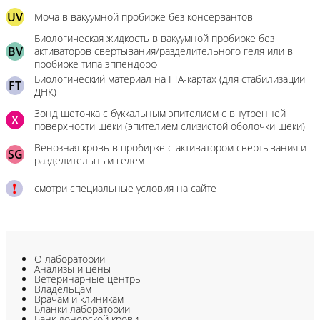
UV
Моча в вакуумной пробирке без консервантов
Биологическая жидкость в вакуумной пробирке без
BV
активаторов свертывания/разделительного геля или в
пробирке типа эппендорф
Биологический материал на FTA-картах (для стабилизации
FT
ДНК)
Зонд щеточка с буккальным эпителием с внутренней
X
поверхности щеки (эпителием слизистой оболочки щеки)
Венозная кровь в пробирке с активатором свертывания и
SG
разделительным гелем
смотри специальные условия на сайте
О лаборатории
Анализы и цены
Ветеринарные центры
Владельцам
Врачам и клиникам
Бланки лаборатории
Банк донорской крови