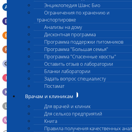
Энциклопедия Шанс Био
A
Мазок в пробирку со средой Кери-Блера
Ограничения по хранению и
транспортировке
B
Мазок в пробирку со средой Эймса (Стюарта)
Анализы на дому
Смывы со слизистых в пробирку Эппендорфа (с
Дисконтная программа
E
физраствором 0.5 мл)
Программа поддержки питомников
Программа "Большая семья"
F
Кал в контейнере с ложечкой
Программа "Спасенные хвосты"
G
Содержимое желудка 10-30 мл
Оставить отзыв о лаборатории
Бланки лаборатории
Кровь 2-3 мл. на фильтр-бумаге, высушенная для
I
Задать вопрос специалисту
генетических исследований
Постамат
K
Образец тканей в контейнере с 10% раствором формалина
Врачам и клиникам
L
Материал берется только в лаборатории!
Для врачей и клиник
Для сельхоз предприятий
M
Мазок на стекло
Книга
Правила получения качественных ана