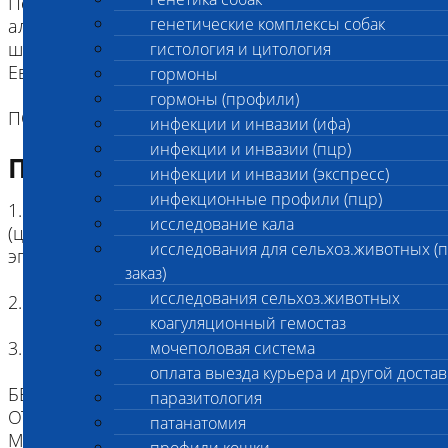
Породоспецифичная аутосомно-рецессивная
генетические комплексы собак
аллель L3 приводящая к формированию длинной
шерсти, обнаруженная на данный момент у
гистология и цитология
Евразиеров.
гормоны
гормоны (профили)
ПОРОДА: Евразиер
инфекции и инвазии (ифа)
инфекции и инвазии (пцр)
Подготовка к исследованию
инфекции и инвазии (экспресс)
инфекционные профили (пцр)
1. Кровь (2 мл) в пробирке с антикоагулянтом.
исследование кала
(цитрат натрия, К3ЭДТА, К2ЭДТА) , буккальный
исследования для сельхоз.животных (
эпителий
заказ)
исследования сельхоз.животных
2. Копия родословной
коагуляционный гемостаз
3. Наличие клейма или чипа
мочеполовая система
оплата выезда курьера и другой достав
БЕЗ ИДЕНТИФИКАЦИИ, МЫ НЕ НЕСЕМ
паразитология
ОТВЕТСТВЕННОСТИ, ЧТО ПРИСЛАННЫЙ
патанатомия
МАТЕРИАЛ ПРИНАДЛЕЖИТ ЖИВОТНОМУ