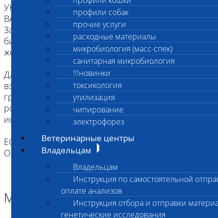
профили кошки
УКАЗАННОМУ В НАПРАВЛЕНИИ.
профили собак
ВАЖНО для взятия буккального эпителия:
прочие услуги
За два часа до проведения процедуры взятия
расходные материалы
биоматериала животное следует не кормить,
микробиология (масс-спек)
желательна изоляция от других животных.
санитарная микробиология
!!!новинки
Для щенков и котят как минимум за два часа до
взятия биоматериала надо исключить кормление
токсикология
грудным молоком. Рекомендуется промыть
утилизация
ротовую полость водой (для удобства можно
чипирование
использовать шприц).
электрофорез
Ветеринарные центры
ЕСЛИ ВЫ ДОСТАВЛЯЕТЕ ТОЛЬКО МАТЕРИАЛ,
Владельцам
ОЗНАКОМТЕСЬ С ИНСТРУКЦИЕЙ
Владельцам
Инструкция по самостоятельной отпра
оплате анализов
Материал
Инструкция отбора и отправки материа
генетические исследования