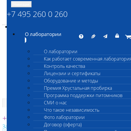
Навигация
+7 495 260 0 260
Энциклопедия Шанс Био
Карта сайта
vetlab@vetlab.ru
О лаборатории
О лаборатории
Как работает современная лаборатори
ШАНС БИО
Контроль качества
Независимая ветеринарная лаборатория
Лицензии и сертификаты
Оборудование и методы
Премия Хрустальная пробирка
Программа поддержки питомников
СМИ о нас
Что такое независимость
Единая круглосуточная справочная
+7 495 260 0 260
Фото лаборатории
Договор (оферта)
Заказать звонок с сайта