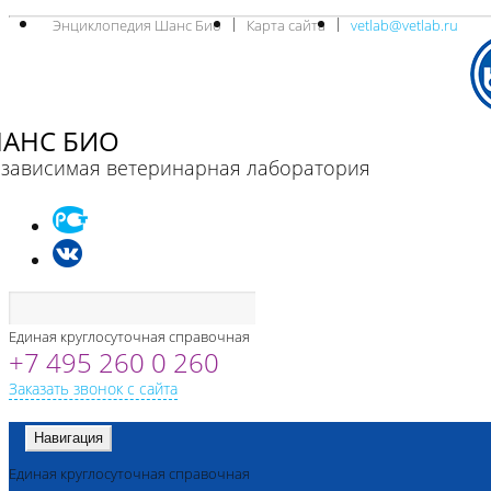
Энциклопедия Шанс Био
Карта сайта
vetlab@vetlab.ru
АНС БИО
зависимая ветеринарная лаборатория
Единая круглосуточная справочная
+7 495 260 0 260
Заказать звонок с сайта
Навигация
Единая круглосуточная справочная