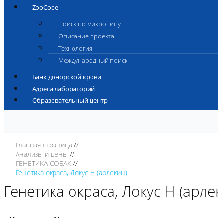
ZooCode
Поиск по микрочипу
Описание проекта
Технология
Международный поиск
Банк донорской крови
Адреса лабораторий
Образовательный центр
Главная страница
Анализы и цены
ГЕНЕТИКА СОБАК
Генетика окраса, Локус H (арлекин)
Генетика окраса, Локус H (арле