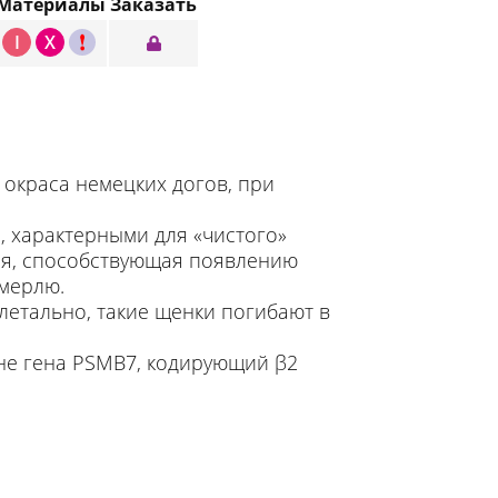
Материалы
Заказать
I
X
C
 окраса немецких догов, при
, характерными для «чистого»
ция, способствующая появлению
 мерлю.
 летально, такие щенки погибают в
оне гена PSMB7, кодирующий β2