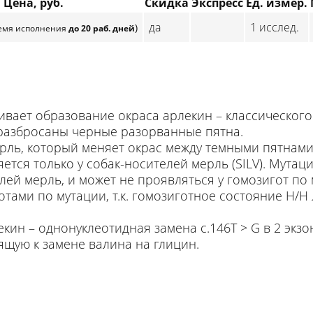
Цена, руб.
Скидка
Экспресс
Ед. измер.
да
1 исслед.
)
емя исполнения
до 20 раб. дней
ливает образование окраса арлекин – классического
 разбросаны черные разорванные пятна.
рль, который меняет окрас между темными пятнами
ется только у собак-носителей мерль (SILV). Мута
елей мерль, и может не проявляться у гомозигот по
отами по мутации, т.к. гомозиготное состояние H/H
кин – однонуклеотидная замена c.146T > G в 2 экз
щую к замене валина на глицин.