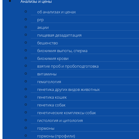
Анализы и цены
об анализах и ценах
prp
акции
пищевая дезадаптация
бешенство
биохимия выпоты, сперма
биохимия крови
взятие проб и пробоподготовка
витамины
гематология
генетика других видов животных
генетика кошек
генетика собак
генетические комплексы собак
гистология и цитология
гормоны
гормоны (профили)