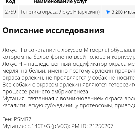
Код
Наименование услуг
2759
Генетика окраса, Локус H (арлекин)
3 200
(
Вр
p
Описание исследования
Локус H в сочетании с локусом М (мерль) обуслав
котором на белом фоне по всей голове и корпусу
Локус H – наследственный модификатор окраса ме
мерля, на белый, именно поэтому арлекин проявля
окраса арлекин, не проявляется у собак-не-носит
Все собаки с окрасом арлекин являются гетерозиг
процессе раннего эмбриогенеза.
Мутация, связанная с возникновением окраса арле
каталитическую субъединицу протеосомы, приводя
Ген: PSMB7
Мутация: c.146T>G (p.V6G); PM ID: 21256207