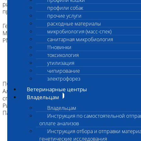
профили кошки
ризеншнауцера и дирхаунда. Наследование
профили собак
происходит по аутосомно-рецессивному типу.
прочие услуги
расходные материалы
Ген: F7 (coagulation factor VII)
микробиология (масс-спек)
Мутация: c.407G>A p.Gly136Glu
санитарная микробиология
PM ID: 16961583, 19712579.
!!!новинки
токсикология
утилизация
чипирование
электрофорез
ПОРОДЫ:
Ветеринарные центры
Аляскинский кли кай, Бигль, Вельш спрингер
Владельцам
спаниель, Дирхаунд,
Ризеншнауцер, Финская гончая, Эрдельтерьер,
Владельцам
Папийон и Староанглийская овчарка (Бобтейл)
Инструкция по самостоятельной отпра
оплате анализов
Инструкция отбора и отправки материа
генетические исследования