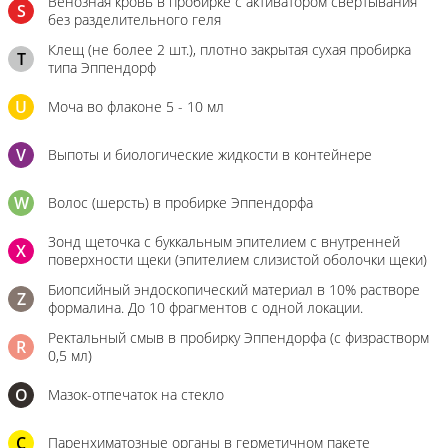
Венозная кровь в пробирке с активатором свертывания
S
без разделительного геля
Клещ (не более 2 шт.), плотно закрытая сухая пробирка
T
типа Эппендорф
U
Моча во флаконе 5 - 10 мл
V
Выпоты и биологические жидкости в контейнере
W
Волос (шерсть) в пробирке Эппендорфа
Зонд щеточка с буккальным эпителием с внутренней
X
поверхности щеки (эпителием слизистой оболочки щеки)
Биопсийный эндоскопический материал в 10% растворе
Z
формалина. До 10 фрагментов с одной локации.
Ректальный смыв в пробирку Эппендорфа (с физрастворм
R
0,5 мл)
О
Мазок-отпечаток на стекло
C
Паренхиматозные органы в герметичном пакете