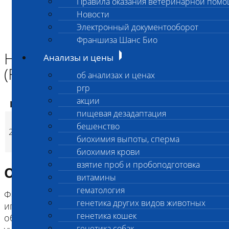
Правила оказания ветеринарной пом
Главная страница
Новости
Анализы и цены
Электронный документооборот
ГЕНЕТИКА СОБАК
Недостаточность фактора VII (FVIID) у собак
Франшиза Шанс Био
Недостаточность фактора VII
Анализы и цены
(FVIID) у собак
об анализах и ценах
prp
акции
Код
Наименование услуг
Цена, руб.
пищевая дезадаптация
Недостаточность
бешенство
2751
фактора VII (FVIID) у
3 200
(
Время исполнени
p
биохимия выпоты, сперма
собак
биохимия крови
взятие проб и пробоподготовка
Описание исследования
витамины
гематология
Фактор свертывания крови VII (проконвертин)
генетика других видов животных
играет важную роль в свертывании крови. Он
генетика кошек
образуется в печени и является необходимым
генетика собак