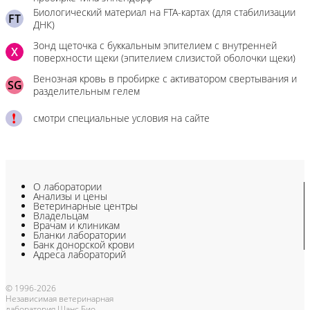
Биологический материал на FTA-картах (для стабилизации
FT
ДНК)
Зонд щеточка с буккальным эпителием с внутренней
X
поверхности щеки (эпителием слизистой оболочки щеки)
Венозная кровь в пробирке с активатором свертывания и
SG
разделительным гелем
смотри специальные условия на сайте
О лаборатории
Анализы и цены
Ветеринарные центры
Владельцам
Врачам и клиникам
Бланки лаборатории
Банк донорской крови
Адреса лабораторий
© 1996-2026
Независимая ветеринарная
лаборатория Шанс Био