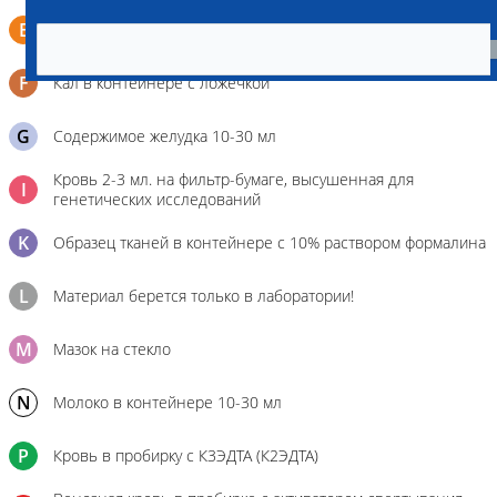
Смывы со слизистых в пробирку Эппендорфа (с
E
физраствором 0.5 мл)
F
Кал в контейнере с ложечкой
G
Содержимое желудка 10-30 мл
Кровь 2-3 мл. на фильтр-бумаге, высушенная для
I
генетических исследований
K
Образец тканей в контейнере с 10% раствором формалина
L
Материал берется только в лаборатории!
M
Мазок на стекло
N
Молоко в контейнере 10-30 мл
P
Кровь в пробирку с К3ЭДТА (К2ЭДТА)