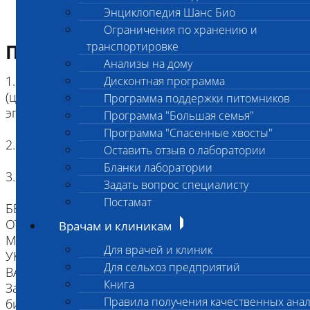
Энциклопедия Шанс Био
Ограничения по хранению и
транспортировке
Подготовка к исследованию
Анализы на дому
1. Кровь (2 мл) в пробирке с антикоагулянтом.
Дисконтная программа
(цитрат натрия, К3ЭДТА, К2ЭДТА) , буккальный
Программа поддержки питомников
эпителий
Программа "Большая семья"
Программа "Спасенные хвосты"
2. Копия родословной
Оставить отзыв о лаборатории
Бланки лаборатории
3. Наличие клейма или чипа
Задать вопрос специалисту
Постамат
БЕЗ ИДЕНТИФИКАЦИИ, МЫ НЕ НЕСЕМ
ОТВЕТСТВЕННОСТИ, ЧТО ПРИСЛАННЫЙ
Врачам и клиникам
МАТЕРИАЛ ПРИНАДЛЕЖИТ ЖИВОТНОМУ
Для врачей и клиник
УКАЗАННОМУ В НАПРАВЛЕНИИ.
Для сельхоз предприятий
ВАЖНО для взятия буккального эпителия:
Книга
За два часа до проведения процедуры взятия
Правила получения качественных ана
биоматериала животное следует не кормить,