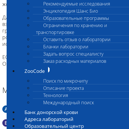
желательна изоляция от других животных.
Рекомендуемые исследования
Энциклопедия Шанс Био
Для щенков и котят как минимум за два часа до
Образовательные программы
взятия биоматериала надо исключить кормление
Ограничения по хранению и
грудным молоком. Рекомендуется промыть
транспортировке
ротовую полость водой (для удобства можно
Оставить отзыв о лаборатории
использовать шприц).
Бланки лаборатории
Задать вопрос специалисту
ЕСЛИ ВЫ ДОСТАВЛЯЕТЕ ТОЛЬКО МАТЕРИАЛ,
Заказ расходных материалов
ОЗНАКОМТЕСЬ С ИНСТРУКЦИЕЙ
ZooCode
Поиск по микрочипу
Материал
Описание проекта
Технология
Международный поиск
A
Мазок в пробирку со средой Кери-Блера
Банк донорской крови
Адреса лабораторий
B
Мазок в пробирку со средой Эймса (Стюарта)
Образовательный центр