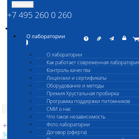
Навигация
+7 495 260 0 260
Энциклопедия Шанс Био
Карта сайта
vetlab@vetlab.ru
О лаборатории
О лаборатории
Как работает современная лаборатори
ШАНС БИО
Контроль качества
Независимая ветеринарная лаборатория
Лицензии и сертификаты
Оборудование и методы
Премия Хрустальная пробирка
Программа поддержки питомников
СМИ о нас
Что такое независимость
Единая круглосуточная справочная
+7 495 260 0 260
Фото лаборатории
Договор (оферта)
Заказать звонок с сайта