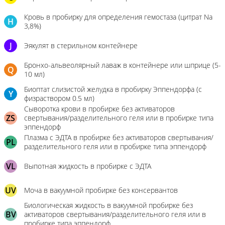
Кровь в пробирку для определения гемостаза (цитрат Na
H
3,8%)
J
Эякулят в стерильном контейнере
Бронхо-альвеолярный лаваж в контейнере или шприце (5-
Q
10 мл)
Биоптат слизистой желудка в пробирку Эппендорфа (с
Y
физраствором 0.5 мл)
Сыворотка крови в пробирке без активаторов
ZS
свертывания/разделительного геля или в пробирке типа
эппендорф
Плазма с ЭДТА в пробирке без активаторов свертывания/
PL
разделительного геля или в пробирке типа эппендорф
VL
Выпотная жидкость в пробирке с ЭДТА
UV
Моча в вакуумной пробирке без консервантов
Биологическая жидкость в вакуумной пробирке без
BV
активаторов свертывания/разделительного геля или в
пробирке типа эппендорф