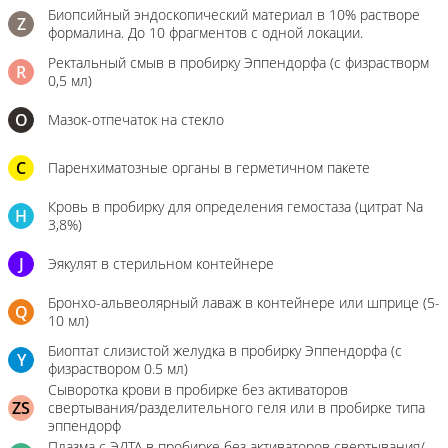
Биопсийный эндоскопический материал в 10% растворе
Z
формалина. До 10 фрагментов с одной локации.
Ректальный смыв в пробирку Эппендорфа (с физрастворм
R
0,5 мл)
О
Мазок-отпечаток на стекло
C
Паренхиматозные органы в герметичном пакете
Кровь в пробирку для определения гемостаза (цитрат Na
H
3,8%)
J
Эякулят в стерильном контейнере
Бронхо-альвеолярный лаваж в контейнере или шприце (5-
Q
10 мл)
Биоптат слизистой желудка в пробирку Эппендорфа (с
Y
физраствором 0.5 мл)
Сыворотка крови в пробирке без активаторов
ZS
свертывания/разделительного геля или в пробирке типа
эппендорф
Плазма с ЭДТА в пробирке без активаторов свертывания/