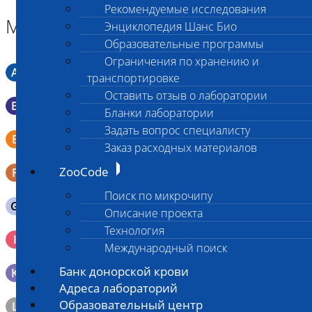
Рекомендуемые исследования
Материал
Энциклопедия Шанс Био
Образовательные программы
Ограничения по хранению и
A
Мазок в пробирку со средой Кери-Блера
транспортировке
Оставить отзыв о лаборатории
B
Мазок в пробирку со средой Эймса (Стюарта)
Бланки лаборатории
Задать вопрос специалисту
Смывы со слизистых в пробирку Эппендорфа (с
E
физраствором 0.5 мл)
Заказ расходных материалов
ZooCode
F
Кал в контейнере с ложечкой
Поиск по микрочипу
G
Содержимое желудка 10-30 мл
Описание проекта
Технология
Кровь 2-3 мл. на фильтр-бумаге, высушенная для
I
генетических исследований
Международный поиск
Банк донорской крови
K
Образец тканей в контейнере с 10% раствором формалина
Адреса лабораторий
Образовательный центр
L
Материал берется только в лаборатории!