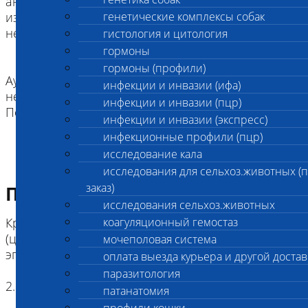
аномальные движения конечностей, вызванные
изменениями в белом веществе центральной
генетические комплексы собак
нервной системы
гистология и цитология
гормоны
гормоны (профили)
Аутосомно-рецессивный тип наследования с
инфекции и инвазии (ифа)
неполной пенетрантностью.
инфекции и инвазии (пцр)
Порода: леонбергер
инфекции и инвазии (экспресс)
инфекционные профили (пцр)
исследование кала
исследования для сельхоз.животных (
заказ)
Подготовка к исследованию
исследования сельхоз.животных
Кровь (2 мл) в пробирке с антикоагулянтом.
коагуляционный гемостаз
(цитрат натрия, К3ЭДТА, К2ЭДТА) , буккальный
мочеполовая система
эпителий
оплата выезда курьера и другой достав
паразитология
2. Копия родословной (не обязательно)
патанатомия