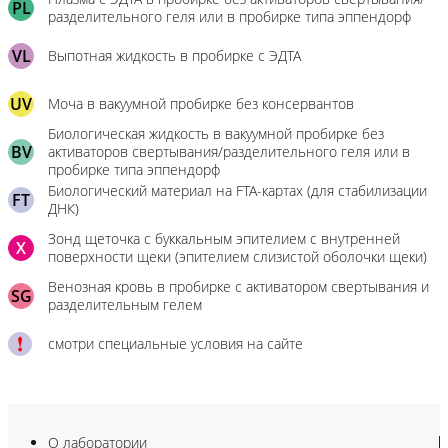
PL
разделительного геля или в пробирке типа эппендорф
VL
Выпотная жидкость в пробирке с ЭДТА
UV
Моча в вакуумной пробирке без консервантов
Биологическая жидкость в вакуумной пробирке без
BV
активаторов свертывания/разделительного геля или в
пробирке типа эппендорф
Биологический материал на FTA-картах (для стабилизации
FT
ДНК)
Зонд щеточка с буккальным эпителием с внутренней
X
поверхности щеки (эпителием слизистой оболочки щеки)
Венозная кровь в пробирке с активатором свертывания и
SG
разделительным гелем
смотри специальные условия на сайте
О лаборатории