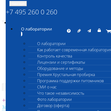
Навигация
+7 495 260 0 260
Энциклопедия Шанс Био
Карта сайта
vetlab@vetlab.ru
О лаборатории
О лаборатории
Как работает современная лаборатори
ШАНС БИО
Контроль качества
Независимая ветеринарная лаборатория
Лицензии и сертификаты
Оборудование и методы
Премия Хрустальная пробирка
Программа поддержки питомников
СМИ о нас
Что такое независимость
Единая круглосуточная справочная
+7 495 260 0 260
Фото лаборатории
Договор (оферта)
Заказать звонок с сайта