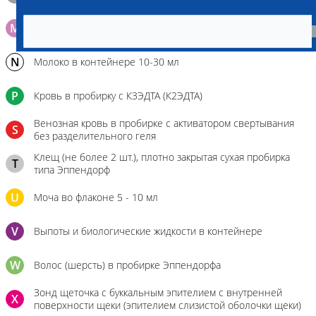
M
Мазок на стекло
N
Молоко в контейнере 10-30 мл
P
Кровь в пробирку с К3ЭДТА (К2ЭДТА)
Венозная кровь в пробирке с активатором свертывания
S
без разделительного геля
Клещ (не более 2 шт.), плотно закрытая сухая пробирка
T
типа Эппендорф
U
Моча во флаконе 5 - 10 мл
V
Выпоты и биологические жидкости в контейнере
W
Волос (шерсть) в пробирке Эппендорфа
Зонд щеточка с буккальным эпителием с внутренней
X
поверхности щеки (эпителием слизистой оболочки щеки)