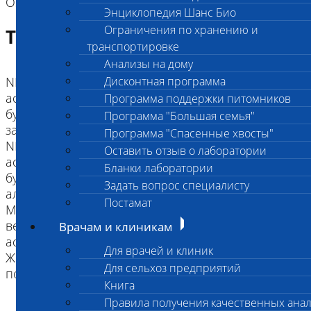
ОЗНАКОМТЕСЬ С ИНСТРУКЦИЕЙ
Энциклопедия Шанс Био
Ограничения по хранению и
Требование к биоматериалу
транспортировке
Анализы на дому
NN Не несет аллель заболевания. Заболевание,
Дисконтная программа
ассоциированное с исследованной мутацией, не
Программа поддержки питомников
будет развиваться. Животное не передаст аллель
Программа "Большая семья"
заболевания потомству.
Программа "Спасенные хвосты"
NM Носитель аллеля заболевания. Заболевание,
Оставить отзыв о лаборатории
ассоциированное с исследованной мутацией, не
Бланки лаборатории
будет развиваться. Животное может передать
Задать вопрос специалисту
аллель заболевания потомству.
Постамат
MM Две копии аллеля заболевания. Высокая
вероятность развития заболевания,
Врачам и клиникам
ассоциированного с исследованной мутацией.
Для врачей и клиник
Животное передаст аллель заболевания
Для сельхоз предприятий
Книга
Правила получения качественных ана