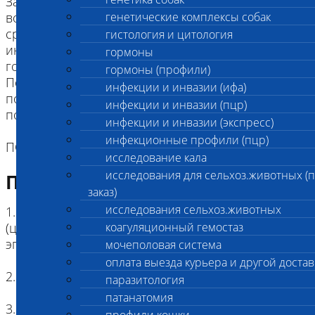
Заболевание, как правило, развивается в
возрасте до 2х лет, проявляющется в частых
генетические комплексы собак
срыгиваниях из-за мегаэзофагуса и
гистология и цитология
инспираторной одышке, вызванной параличом
гормоны
гортани.
гормоны (профили)
Положительный прогноз на выживание собак с
инфекции и инвазии (ифа)
поставленным диагнозом (более 3х лет после
инфекции и инвазии (пцр)
появления первичных симптомов)."
инфекции и инвазии (экспресс)
инфекционные профили (пцр)
ПОРОДА: Цвергшнауцер
исследование кала
исследования для сельхоз.животных (
Подготовка к исследованию
заказ)
исследования сельхоз.животных
1. Кровь (2 мл) в пробирке с антикоагулянтом.
(цитрат натрия, К3ЭДТА, К2ЭДТА) , буккальный
коагуляционный гемостаз
эпителий
мочеполовая система
оплата выезда курьера и другой достав
2. Копия родословной
паразитология
патанатомия
3. Наличие клейма или чипа