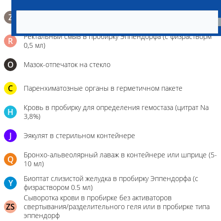
Биопсийный эндоскопический материал в 10% растворе
Z
формалина. До 10 фрагментов с одной локации.
Ректальный смыв в пробирку Эппендорфа (с физрастворм
R
0,5 мл)
О
Мазок-отпечаток на стекло
C
Паренхиматозные органы в герметичном пакете
Кровь в пробирку для определения гемостаза (цитрат Na
H
3,8%)
J
Эякулят в стерильном контейнере
Бронхо-альвеолярный лаваж в контейнере или шприце (5-
Q
10 мл)
Биоптат слизистой желудка в пробирку Эппендорфа (с
Y
физраствором 0.5 мл)
Сыворотка крови в пробирке без активаторов
ZS
свертывания/разделительного геля или в пробирке типа
эппендорф