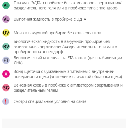
Плазма с ЭДТА в пробирке без активаторов свертывания/
PL
разделительного геля или в пробирке типа эппендорф
VL
Выпотная жидкость в пробирке с ЭДТА
UV
Моча в вакуумной пробирке без консервантов
Биологическая жидкость в вакуумной пробирке без
BV
активаторов свертывания/разделительного геля или в
пробирке типа эппендорф
Биологический материал на FTA-картах (для стабилизации
FT
ДНК)
Зонд щеточка с буккальным эпителием с внутренней
X
поверхности щеки (эпителием слизистой оболочки щеки)
Венозная кровь в пробирке с активатором свертывания и
SG
разделительным гелем
смотри специальные условия на сайте