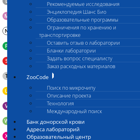
L
Материал берется только в лаборатории!
Рекомендуемые исследования
Энциклопедия Шанс Био
M
Мазок на стекло
Образовательные программы
Ограничения по хранению и
N
Молоко в контейнере 10-30 мл
транспортировке
Оставить отзыв о лаборатории
P
Кровь в пробирку с К3ЭДТА (К2ЭДТА)
Бланки лаборатории
Венозная кровь в пробирке с активатором свертывания
Задать вопрос специалисту
S
без разделительного геля
Заказ расходных материалов
Клещ (не более 2 шт.), плотно закрытая сухая пробирка
T
ZooCode
типа Эппендорф
Поиск по микрочипу
U
Моча во флаконе 5 - 10 мл
Описание проекта
Технология
V
Выпоты и биологические жидкости в контейнере
Международный поиск
W
Волос (шерсть) в пробирке Эппендорфа
Банк донорской крови
Адреса лабораторий
Зонд щеточка с буккальным эпителием с внутренней
X
Образовательный центр
поверхности щеки (эпителием слизистой оболочки щеки)