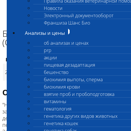
Правила оказания ветеринарной пом
Главная страница
Новости
Анализы и цены
Электронный документооборот
ГЕНЕТИКА СОБАК
Болезнь Шарко-Мари-Тута (CMT)
Франшиза Шанс Био
Болезнь Шарко-Мари-Тута
Анализы и цены
(CMT)
об анализах и ценах
prp
акции
Код
Наименование услуг
Цена, руб.
пищевая дезадаптация
Болезнь Шарко-
2506
бешенство
3 200
(
Время исполнени
p
Мари-Тута (CMT)
биохимия выпоты, сперма
биохимия крови
Описание исследования
взятие проб и пробоподготовка
витамины
"Наследственное аутосомно-рецессивное
гематология
заболевание цвергшнауцеров, приводящее к
генетика других видов животных
демиелинезации, «томакуле», аксонов
генетика кошек
периферических нервов.
генетика собак