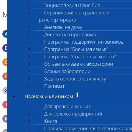
Энциклопедия Шанс Био
Материал
Ограничения по хранению и
транспортировке
Анализы на дому
A
Мазок в пробирку со средой Кери-Блера
Дисконтная программа
Программа поддержки питомников
B
Мазок в пробирку со средой Эймса (Стюарта)
Программа "Большая семья"
Программа "Спасенные хвосты"
Смывы со слизистых в пробирку Эппендорфа (с
E
Оставить отзыв о лаборатории
физраствором 0.5 мл)
Бланки лаборатории
F
Кал в контейнере с ложечкой
Задать вопрос специалисту
Постамат
G
Содержимое желудка 10-30 мл
Врачам и клиникам
Кровь 2-3 мл. на фильтр-бумаге, высушенная для
I
Для врачей и клиник
генетических исследований
Для сельхоз предприятий
K
Образец тканей в контейнере с 10% раствором формалина
Книга
Правила получения качественных ана