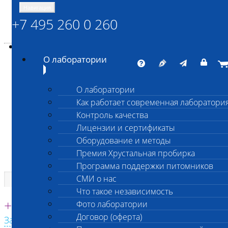
Навигация
+7 495 260 0 260
Энциклопедия Шанс Био
Карта сайта
vetlab@vetlab.ru
О лаборатории
О лаборатории
Как работает современная лаборатори
ШАНС БИО
Контроль качества
Независимая ветеринарная лаборатория
Лицензии и сертификаты
Оборудование и методы
Премия Хрустальная пробирка
Программа поддержки питомников
СМИ о нас
Что такое независимость
Единая круглосуточная справочная
+7 495 260 0 260
Фото лаборатории
Договор (оферта)
Заказать звонок с сайта