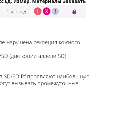
сс
Ед. измер.
Материалы
Заказать
I
X
C
1 исслед.
ипе нарушена секреция кожного
/SD (две копии аллели SD)
ип SD/SD f/f проявляют наибольшую
могут вызывать промежуточные