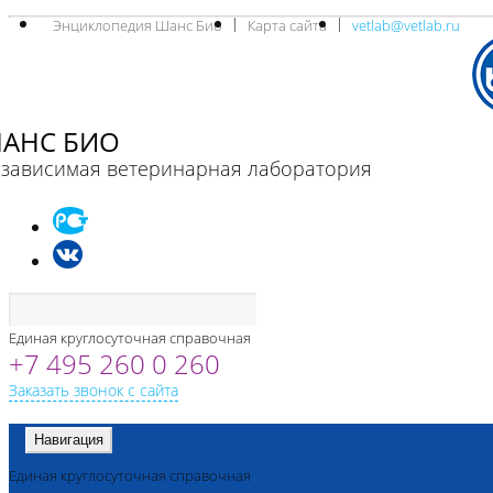
Энциклопедия Шанс Био
Карта сайта
vetlab@vetlab.ru
АНС БИО
зависимая ветеринарная лаборатория
Единая круглосуточная справочная
+7 495 260 0 260
Заказать звонок с сайта
Навигация
Единая круглосуточная справочная