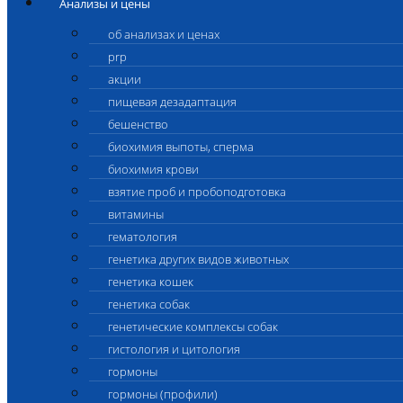
Анализы и цены
об анализах и ценах
prp
акции
пищевая дезадаптация
бешенство
биохимия выпоты, сперма
биохимия крови
взятие проб и пробоподготовка
витамины
гематология
генетика других видов животных
генетика кошек
генетика собак
генетические комплексы собак
гистология и цитология
гормоны
гормоны (профили)