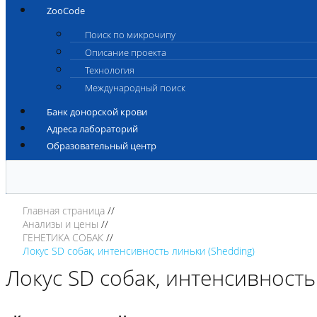
ZooCode
Поиск по микрочипу
Описание проекта
Технология
Международный поиск
Банк донорской крови
Адреса лабораторий
Образовательный центр
Главная страница
Анализы и цены
ГЕНЕТИКА СОБАК
Локус SD собак, интенсивность линьки (Shedding)
Локус SD собак, интенсивность