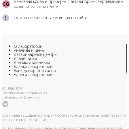
Венозная кровь в пробирке с активатором свертывания и
SG
разделительным гелем
смотри специальные условия на сайте
О лаборатории
Анализы и цены
Ветеринарные центры
Владельцам
Врачам и клиникам
Бланки лаборатории
Банк донорской крови
Адреса лабораторий
© 1996-2026
Независимая ветеринарная
лаборатория Шанс Био
Все права защищены и охраняются законом. Товарный знак №395740
от 2008 г. ООО "ШАНС БИО"
Копирование, тиражирование, а также использование материалов,