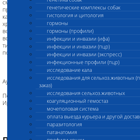
смертельным исходом. Пораженные щенки чаще
генетические комплексы собак
проявляют серьезные симптомы инфекций, такие
гистология и цитология
как пупочное воспаление, гингивит, тонзиллит и
гормоны
хронический воспалительный дерматит. В
возрасте от 8 до 12 недель могут возникать
гормоны (профили)
воспаления и отечность суставов, появление
инфекции и инвазии (ифа)
типичной для CLAD нетвердой шатающейся
инфекции и инвазии (пцр)
походки.
инфекции и инвазии (экспресс)
инфекционные профили (пцр)
исследование кала
исследования для сельхоз.животных (
Аутосомно-рецессивный тип наследования.
заказ)
исследования сельхоз.животных
Порода: Ирландский красный сеттер,
коагуляционный гемостаз
Ирландский красно-белый сеттер
мочеполовая система
оплата выезда курьера и другой достав
паразитология
патанатомия