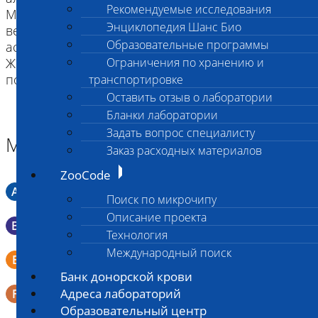
Рекомендуемые исследования
MM Две копии аллеля заболевания. Высокая
Энциклопедия Шанс Био
вероятность развития заболевания,
Образовательные программы
ассоциированного с исследованной мутацией.
Животное передаст аллель заболевания
Ограничения по хранению и
транспортировке
Оставить отзыв о лаборатории
Бланки лаборатории
Задать вопрос специалисту
Материал
Заказ расходных материалов
ZooCode
A
Мазок в пробирку со средой Кери-Блера
Поиск по микрочипу
Описание проекта
B
Мазок в пробирку со средой Эймса (Стюарта)
Технология
Международный поиск
Смывы со слизистых в пробирку Эппендорфа (с
E
физраствором 0.5 мл)
Банк донорской крови
Адреса лабораторий
F
Кал в контейнере с ложечкой
Образовательный центр