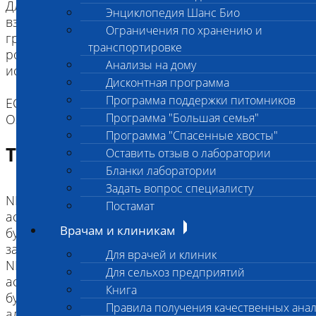
Для щенков и котят как минимум за два часа до
Энциклопедия Шанс Био
взятия биоматериала надо исключить кормление
Ограничения по хранению и
грудным молоком. Рекомендуется промыть
транспортировке
ротовую полость водой (для удобства можно
Анализы на дому
использовать шприц).
Дисконтная программа
Программа поддержки питомников
ЕСЛИ ВЫ ДОСТАВЛЯЕТЕ ТОЛЬКО МАТЕРИАЛ,
Программа "Большая семья"
ОЗНАКОМТЕСЬ С ИНСТРУКЦИЕЙ
Программа "Спасенные хвосты"
Требование к биоматериалу
Оставить отзыв о лаборатории
Бланки лаборатории
Задать вопрос специалисту
NN Не несет аллель заболевания. Заболевание,
Постамат
ассоциированное с исследованной мутацией, не
Врачам и клиникам
будет развиваться. Животное не передаст аллель
заболевания потомству.
Для врачей и клиник
NM Носитель аллеля заболевания. Заболевание,
Для сельхоз предприятий
ассоциированное с исследованной мутацией, не
Книга
будет развиваться. Животное может передать
Правила получения качественных ана
аллель заболевания потомству.