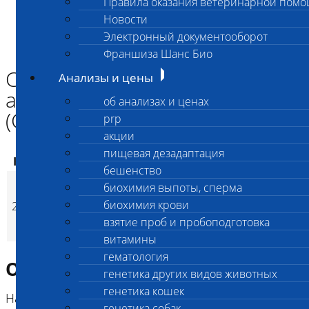
Правила оказания ветеринарной пом
Главная страница
Новости
Анализы и цены
Электронный документооборот
ГЕНЕТИКА СОБАК
Синдром недостаточной адгезии лейкоцитов у собак (CLAD)
Франшиза Шанс Био
Синдром недостаточной
Анализы и цены
адгезии лейкоцитов у собак
об анализах и ценах
(CLAD)
prp
акции
пищевая дезадаптация
Код
Наименование услуг
Цена, руб.
бешенство
Синдром
биохимия выпоты, сперма
недостаточной
биохимия крови
2710
3 200
(
Время исполнени
p
адгезии лейкоцитов у
взятие проб и пробоподготовка
собак (CLAD)
витамины
гематология
Описание исследования
генетика других видов животных
генетика кошек
Наследственный иммунодефицит, как правило, со
генетика собак