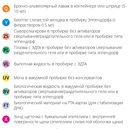
Бронхо-альвеолярный лаваж в контейнере или шприце (5-
Q
10 мл)
Биоптат слизистой желудка в пробирку Эппендорфа (с
Y
физраствором 0.5 мл)
Сыворотка крови в пробирке без активаторов
ZS
свертывания/разделительного геля или в пробирке типа
эппендорф
Плазма с ЭДТА в пробирке без активаторов свертывания/
PL
разделительного геля или в пробирке типа эппендорф
VL
Выпотная жидкость в пробирке с ЭДТА
UV
Моча в вакуумной пробирке без консервантов
Биологическая жидкость в вакуумной пробирке без
BV
активаторов свертывания/разделительного геля или в
пробирке типа эппендорф
Биологический материал на FTA-картах (для стабилизации
FT
ДНК)
Зонд щеточка с буккальным эпителием с внутренней
X
поверхности щеки (эпителием слизистой оболочки щеки)