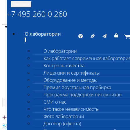
Навигация
+7 495 260 0 260
Энциклопедия Шанс Био
Карта сайта
vetlab@vetlab.ru
О лаборатории
О лаборатории
Как работает современная лаборатори
ШАНС БИО
Контроль качества
Независимая ветеринарная лаборатория
Лицензии и сертификаты
Оборудование и методы
Премия Хрустальная пробирка
Программа поддержки питомников
СМИ о нас
Что такое независимость
Единая круглосуточная справочная
+7 495 260 0 260
Фото лаборатории
Договор (оферта)
Заказать звонок с сайта