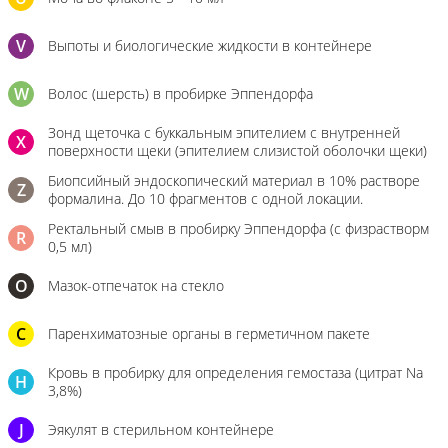
V
Выпоты и биологические жидкости в контейнере
W
Волос (шерсть) в пробирке Эппендорфа
Зонд щеточка с буккальным эпителием с внутренней
X
поверхности щеки (эпителием слизистой оболочки щеки)
Биопсийный эндоскопический материал в 10% растворе
Z
формалина. До 10 фрагментов с одной локации.
Ректальный смыв в пробирку Эппендорфа (с физрастворм
R
0,5 мл)
О
Мазок-отпечаток на стекло
C
Паренхиматозные органы в герметичном пакете
Кровь в пробирку для определения гемостаза (цитрат Na
H
3,8%)
J
Эякулят в стерильном контейнере