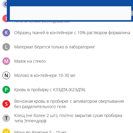
G
Содержимое желудка 10-30 мл
Кровь 2-3 мл. на фильтр-бумаге, высушенная для
I
генетических исследований
K
Образец тканей в контейнере с 10% раствором формалина
L
Материал берется только в лаборатории!
M
Мазок на стекло
N
Молоко в контейнере 10-30 мл
P
Кровь в пробирку с К3ЭДТА (К2ЭДТА)
Венозная кровь в пробирке с активатором свертывания
S
без разделительного геля
Клещ (не более 2 шт.), плотно закрытая сухая пробирка
T
типа Эппендорф
U
Моча во флаконе 5 - 10 мл