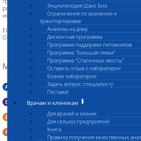
грудным молоком. Рекомендуется промыть
Энциклопедия Шанс Био
ротовую полость водой (для удобства можно
Ограничения по хранению и
использовать шприц).
транспортировке
Анализы на дому
ЕСЛИ ВЫ ДОСТАВЛЯЕТЕ ТОЛЬКО МАТЕРИАЛ,
ОЗНАКОМЬТЕСЬ С ИНСТРУКЦИЕЙ
Дисконтная программа
Программа поддержки питомников
Программа "Большая семья"
Программа "Спасенные хвосты"
Материал
Оставить отзыв о лаборатории
Бланки лаборатории
Задать вопрос специалисту
A
Мазок в пробирку со средой Кери-Блера
Постамат
B
Мазок в пробирку со средой Эймса (Стюарта)
Врачам и клиникам
Для врачей и клиник
Смывы со слизистых в пробирку Эппендорфа (с
E
физраствором 0.5 мл)
Для сельхоз предприятий
Книга
F
Кал в контейнере с ложечкой
Правила получения качественных ана