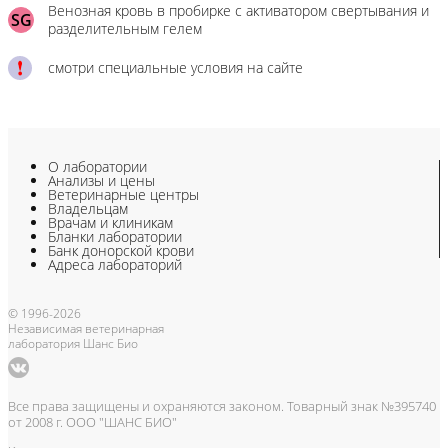
Венозная кровь в пробирке с активатором свертывания и
SG
разделительным гелем
смотри специальные условия на сайте
О лаборатории
Анализы и цены
Ветеринарные центры
Владельцам
Врачам и клиникам
Бланки лаборатории
Банк донорской крови
Адреса лабораторий
© 1996-2026
Независимая ветеринарная
лаборатория Шанс Био
Все права защищены и охраняются законом. Товарный знак №395740
от 2008 г. ООО "ШАНС БИО"