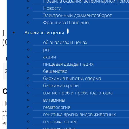
Правила оказания ветеринарной пом
Главная страница
Новости
Анализы и цены
Электронный документооборот
ГЕНЕТИКА СОБАК
Цистинурия 2B типа собак (CYST2B)
Франшиза Шанс Био
Цистинурия 2B типа собак
Анализы и цены
(CYST2B)
об анализах и ценах
prp
акции
Код
Наименование услуг
Цена, руб.
пищевая дезадаптация
Цистинурия 2B типа
2607
бешенство
3 200
(
Время исполнени
p
собак (CYST2B)
биохимия выпоты, сперма
биохимия крови
Описание исследования
взятие проб и пробоподготовка
витамины
Цистинурия является наследственным
гематология
заболеванием, при котором нарушена
генетика других видов животных
реабсорбция аминокислоты цистина, увеличено
генетика кошек
его выделение с мочой, и в мочевыводящих
генетика собак