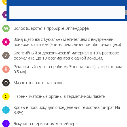
U
Моча во флаконе 5 - 10 мл
V
Выпоты и биологические жидкости в контейнере
W
Волос (шерсть) в пробирке Эппендорфа
Зонд щеточка с буккальным эпителием с внутренней
X
поверхности щеки (эпителием слизистой оболочки щеки)
Биопсийный эндоскопический материал в 10% растворе
Z
формалина. До 10 фрагментов с одной локации.
Ректальный смыв в пробирку Эппендорфа (с физрастворм
R
0,5 мл)
О
Мазок-отпечаток на стекло
C
Паренхиматозные органы в герметичном пакете
Кровь в пробирку для определения гемостаза (цитрат Na
H
3,8%)
J
Эякулят в стерильном контейнере