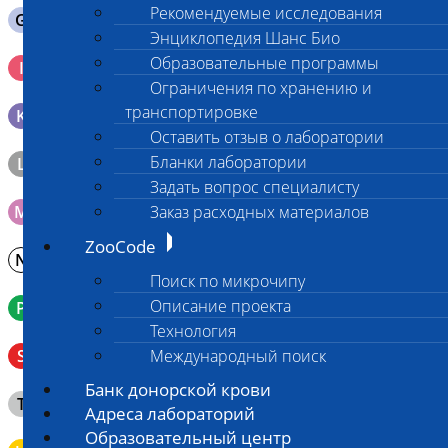
Рекомендуемые исследования
G
Содержимое желудка 10-30 мл
Энциклопедия Шанс Био
Кровь 2-3 мл. на фильтр-бумаге, высушенная для
Образовательные программы
I
генетических исследований
Ограничения по хранению и
транспортировке
K
Образец тканей в контейнере с 10% раствором формалина
Оставить отзыв о лаборатории
Бланки лаборатории
L
Материал берется только в лаборатории!
Задать вопрос специалисту
M
Заказ расходных материалов
Мазок на стекло
ZooCode
N
Молоко в контейнере 10-30 мл
Поиск по микрочипу
Описание проекта
P
Кровь в пробирку с К3ЭДТА (К2ЭДТА)
Технология
Венозная кровь в пробирке с активатором свертывания
S
Международный поиск
без разделительного геля
Банк донорской крови
Клещ (не более 2 шт.), плотно закрытая сухая пробирка
T
Адреса лабораторий
типа Эппендорф
Образовательный центр