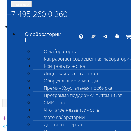
Навигация
+7 495 260 0 260
Энциклопедия Шанс Био
Карта сайта
vetlab@vetlab.ru
О лаборатории
О лаборатории
Как работает современная лаборатори
ШАНС БИО
Контроль качества
Независимая ветеринарная лаборатория
Лицензии и сертификаты
Оборудование и методы
Премия Хрустальная пробирка
Программа поддержки питомников
СМИ о нас
Что такое независимость
Единая круглосуточная справочная
+7 495 260 0 260
Фото лаборатории
Договор (оферта)
Заказать звонок с сайта