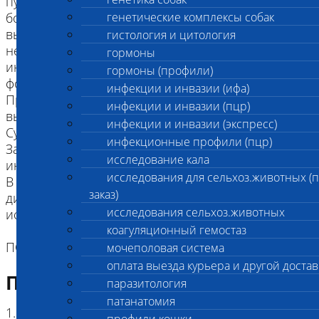
путях образуются цистиновые камни. Симптомы
болезни заключаются в почечной колике,
генетические комплексы собак
вызванной камнями, задержкой или полным
гистология и цитология
неотхождением мочи, возможно также развитие
гормоны
инфекции мочевыводящих путей и
гормоны (профили)
формирование почечной недостаточности.
инфекции и инвазии (ифа)
При лабораторном исследовании отмечается
инфекции и инвазии (пцр)
высокий уровень цистина в моче.
инфекции и инвазии (экспресс)
Суки и кобели болеют одинаково часто.
инфекционные профили (пцр)
Заболевание развивается в возрасте около года,
исследование кала
иногда несколько позже - в 2-4 года.
исследования для сельхоз.животных (
В течении жизни собаке требуется определенная
заказ)
диета, прием препаратов и регулярное
исследования сельхоз.животных
исследование мочи.
коагуляционный гемостаз
ПОРОДА: Австралийская пастушья собака.
мочеполовая система
оплата выезда курьера и другой достав
Подготовка к исследованию
паразитология
патанатомия
1. Кровь (2 мл) в пробирке с антикоагулянтом.