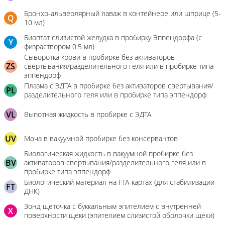
Бронхо-альвеолярный лаваж в контейнере или шприце (5-
Q
10 мл)
Биоптат слизистой желудка в пробирку Эппендорфа (с
Y
физраствором 0.5 мл)
Сыворотка крови в пробирке без активаторов
ZS
свертывания/разделительного геля или в пробирке типа
эппендорф
Плазма с ЭДТА в пробирке без активаторов свертывания/
PL
разделительного геля или в пробирке типа эппендорф
VL
Выпотная жидкость в пробирке с ЭДТА
UV
Моча в вакуумной пробирке без консервантов
Биологическая жидкость в вакуумной пробирке без
BV
активаторов свертывания/разделительного геля или в
пробирке типа эппендорф
Биологический материал на FTA-картах (для стабилизации
FT
ДНК)
Зонд щеточка с буккальным эпителием с внутренней
X
поверхности щеки (эпителием слизистой оболочки щеки)