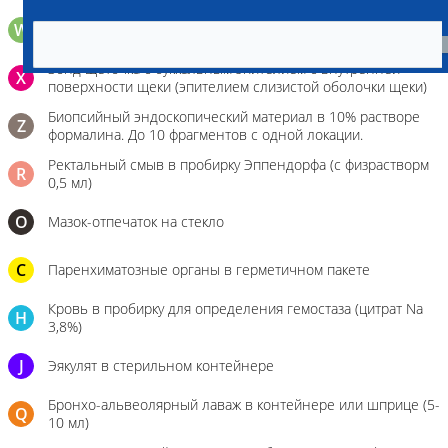
W
Волос (шерсть) в пробирке Эппендорфа
Зонд щеточка с буккальным эпителием с внутренней
X
поверхности щеки (эпителием слизистой оболочки щеки)
Биопсийный эндоскопический материал в 10% растворе
Z
формалина. До 10 фрагментов с одной локации.
Ректальный смыв в пробирку Эппендорфа (с физрастворм
R
0,5 мл)
О
Мазок-отпечаток на стекло
C
Паренхиматозные органы в герметичном пакете
Кровь в пробирку для определения гемостаза (цитрат Na
H
3,8%)
J
Эякулят в стерильном контейнере
Бронхо-альвеолярный лаваж в контейнере или шприце (5-
Q
10 мл)