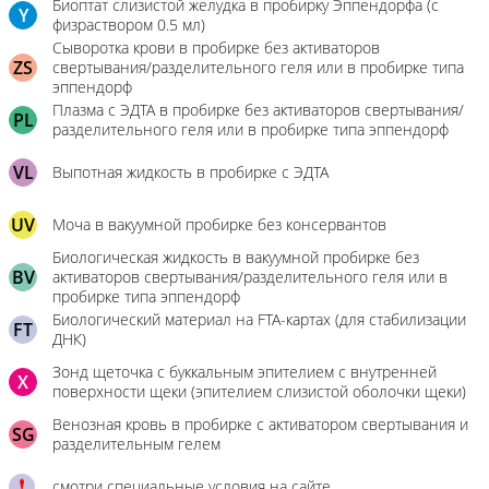
Биоптат слизистой желудка в пробирку Эппендорфа (с
Y
физраствором 0.5 мл)
Сыворотка крови в пробирке без активаторов
ZS
свертывания/разделительного геля или в пробирке типа
эппендорф
Плазма с ЭДТА в пробирке без активаторов свертывания/
PL
разделительного геля или в пробирке типа эппендорф
VL
Выпотная жидкость в пробирке с ЭДТА
UV
Моча в вакуумной пробирке без консервантов
Биологическая жидкость в вакуумной пробирке без
BV
активаторов свертывания/разделительного геля или в
пробирке типа эппендорф
Биологический материал на FTA-картах (для стабилизации
FT
ДНК)
Зонд щеточка с буккальным эпителием с внутренней
X
поверхности щеки (эпителием слизистой оболочки щеки)
Венозная кровь в пробирке с активатором свертывания и
SG
разделительным гелем
смотри специальные условия на сайте