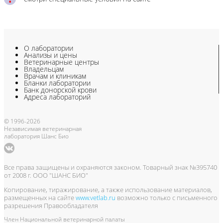
О лаборатории
Анализы и цены
Ветеринарные центры
Владельцам
Врачам и клиникам
Бланки лаборатории
Банк донорской крови
Адреса лабораторий
© 1996-2026
Независимая ветеринарная
лаборатория Шанс Био
Все права защищены и охраняются законом. Товарный знак №395740
от 2008 г. ООО "ШАНС БИО"
Копирование, тиражирование, а также использование материалов,
размещенных на сайте
www.vetlab.ru
возможно только с письменного
разрешения Правообладателя
Член Национальной ветеринарной палаты