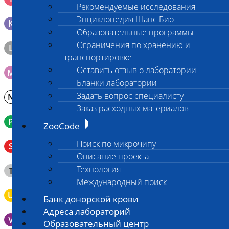
генетических исследований
Рекомендуемые исследования
Энциклопедия Шанс Био
K
Образец тканей в контейнере с 10% раствором формалина
Образовательные программы
Ограничения по хранению и
L
Материал берется только в лаборатории!
транспортировке
Оставить отзыв о лаборатории
M
Мазок на стекло
Бланки лаборатории
Задать вопрос специалисту
N
Молоко в контейнере 10-30 мл
Заказ расходных материалов
P
Кровь в пробирку с К3ЭДТА (К2ЭДТА)
ZooCode
Венозная кровь в пробирке с активатором свертывания
Поиск по микрочипу
S
без разделительного геля
Описание проекта
Клещ (не более 2 шт.), плотно закрытая сухая пробирка
Технология
T
типа Эппендорф
Международный поиск
U
Моча во флаконе 5 - 10 мл
Банк донорской крови
Адреса лабораторий
V
Выпоты и биологические жидкости в контейнере
Образовательный центр