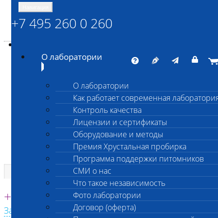
Навигация
+7 495 260 0 260
Энциклопедия Шанс Био
Карта сайта
vetlab@vetlab.ru
О лаборатории
О лаборатории
Как работает современная лаборатори
ШАНС БИО
Контроль качества
Независимая ветеринарная лаборатория
Лицензии и сертификаты
Оборудование и методы
Премия Хрустальная пробирка
Программа поддержки питомников
СМИ о нас
Что такое независимость
Единая круглосуточная справочная
+7 495 260 0 260
Фото лаборатории
Договор (оферта)
Заказать звонок с сайта