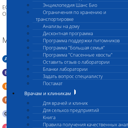
Энциклопедия Шанс Био
ЕСЛИ ВЫ ДОСТАВЛЯЕТЕ ТОЛЬКО МАТЕРИАЛ,
Ограничения по хранению и
ОЗНАКОМЬТЕСЬ С ИНСТРУКЦИЕЙ
транспортировке
Анализы на дому
Дисконтная программа
Материал
Программа поддержки питомников
Программа "Большая семья"
Программа "Спасенные хвосты"
A
Мазок в пробирку со средой Кери-Блера
Оставить отзыв о лаборатории
Бланки лаборатории
B
Мазок в пробирку со средой Эймса (Стюарта)
Задать вопрос специалисту
Постамат
Смывы со слизистых в пробирку Эппендорфа (с
E
физраствором 0.5 мл)
Врачам и клиникам
F
Кал в контейнере с ложечкой
Для врачей и клиник
Для сельхоз предприятий
G
Содержимое желудка 10-30 мл
Книга
Правила получения качественных ана
Кровь 2-3 мл. на фильтр-бумаге, высушенная для
I