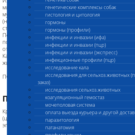
Из-за возможности присутствия в клетках
митохондрий как с нормальными, так и с
генетические комплексы собак
мутантными формами ДНК имеет варьирующую
гистология и цитология
(не менделевскую) вероятность передачи и
гормоны
степени проявления.
гормоны (профили)
Пораженные собаки атаксичны, имеют дефицит
инфекции и инвазии (ифа)
постуральной реакции и сниженные или
инфекции и инвазии (пцр)
отсутствующие спинальные рефлексы.
инфекции и инвазии (экспресс)
Как правило, заболевание приводит или к гибели
инфекционные профили (пцр)
животного или вынужденной эвтаназии.
исследование кала
исследования для сельхоз.животных (
ПОРОДА: Золотистый ретривер
заказ)
исследования сельхоз.животных
Подготовка к исследованию
коагуляционный гемостаз
мочеполовая система
Кровь (2 мл) в пробирке с антикоагулянтом.
оплата выезда курьера и другой достав
(цитрат натрия, К3ЭДТА, К2ЭДТА) , буккальный
паразитология
эпителий
патанатомия