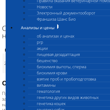
Правила оказания ветеринарной пом
Главная страница
Новости
Анализы и цены
Электронный документооборот
ГЕНЕТИКА СОБАК
Сенсорная атактическая нейропатия (SAN)
Франшиза Шанс Био
Сенсорная атактическая
Анализы и цены
нейропатия (SAN)
об анализах и ценах
prp
акции
Код
Наименование услуг
Цена, руб.
пищевая дезадаптация
Сенсорная
бешенство
2550
атактическая
3 200
(
Время исполнени
p
биохимия выпоты, сперма
нейропатия (SAN)
биохимия крови
взятие проб и пробоподготовка
Описание исследования
витамины
гематология
Програссирующее неврологиечское
генетика других видов животных
заболевание с митохондриальным типом
генетика кошек
наследования - передается от суки всем щенкам.
генетика собак