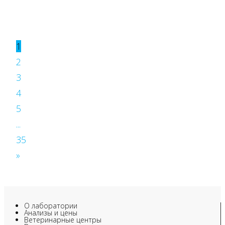
1
2
3
4
5
...
35
»
О лаборатории
Анализы и цены
Ветеринарные центры