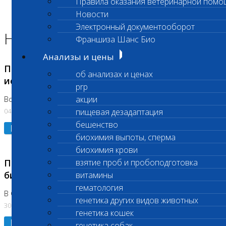
Правила оказания ветеринарной помо
Главная страница
Новости
Новости
Электронный документооборот
Новости лаборатории
Франшиза Шанс Био
Анализы и цены
Приостановка срочных биохимических
об анализах и ценах
исследований
prp
акции
Во Владыкино
04.08.2026
пищевая дезадаптация
бешенство
Подробнее
биохимия выпоты, сперма
биохимия крови
Приостановлено выполнение срочных
взятие проб и пробоподготовка
биохимических исследований
витамины
гематология
В Сколково. Код (123,309,310)
генетика других видов животных
30.07.2026
генетика кошек
Подробнее
генетика собак