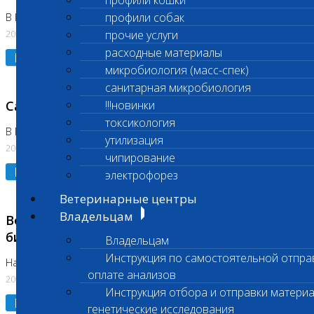
профили кошки
профили собак
В Коломне 24.07.2026 и 28.07.2026
20.07.2026
прочие услуги
расходные материалы
Подробнее
микробиология (масс-спек)
санитарная микробиология
Санитарный день
!!!новинки
токсикология
В Бутово 21.07.2026
утилизация
20.07.2026
чипирование
Подробнее
электрофорез
Ветеринарные центры
Владельцам
Возобновлено выполнение срочных
биохимических исследований
Владельцам
Инструкция по самостоятельной отпра
На Нагорной
оплате анализов
20.07.2026
Инструкция отбора и отправки материа
Подробнее
генетические исследования