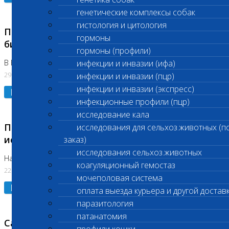
генетические комплексы собак
гистология и цитология
Приостановлено выполнение срочных
гормоны
биохимических исследований
гормоны (профили)
В Бутово 29.07.26
инфекции и инвазии (ифа)
29.07.2026
инфекции и инвазии (пцр)
инфекции и инвазии (экспресс)
Подробнее
инфекционные профили (пцр)
исследование кала
Приостановлено выполнение биохимических
исследования для сельхоз.животных (п
исследований
заказ)
исследования сельхоз.животных
На Нагорной. Код ( 123,310,309)
коагуляционный гемостаз
22.07.2026
мочеполовая система
Подробнее
оплата выезда курьера и другой достав
паразитология
патанатомия
Санитарные дни