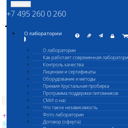
Навигация
+7 495 260 0 260
Энциклопедия Шанс Био
Карта сайта
vetlab@vetlab.ru
О лаборатории
О лаборатории
Как работает современная лаборатор
ШАНС БИО
Контроль качества
Независимая ветеринарная лаборатория
Лицензии и сертификаты
Оборудование и методы
Премия Хрустальная пробирка
Программа поддержки питомников
СМИ о нас
Что такое независимость
Единая круглосуточная справочная
+7 495 260 0 260
Фото лаборатории
Договор (оферта)
Заказать звонок с сайта