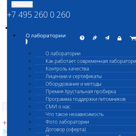
Навигация
+7 495 260 0 260
Энциклопедия Шанс Био
Карта сайта
vetlab@vetlab.ru
О лаборатории
О лаборатории
Как работает современная лаборатор
ШАНС БИО
Контроль качества
Независимая ветеринарная лаборатория
Лицензии и сертификаты
Оборудование и методы
Премия Хрустальная пробирка
Программа поддержки питомников
СМИ о нас
Что такое независимость
Единая круглосуточная справочная
+7 495 260 0 260
Фото лаборатории
Договор (оферта)
Заказать звонок с сайта