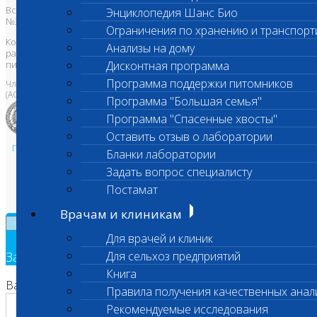
Все права защищены и охраняются законом. Товарный знак
Энциклопедия Шанс Био
№395740 от 2008 г. ООО "ШАНС БИО"
Ограничения по хранению и транспорт
Копирование, тиражирование, а также использование материалов,
Анализы на дому
размещенных на сайте
www.vetlab.ru
возможно только с
письменного разрешения Правообладателя
Дисконтная программа
Программа поддержки питомников
Член Национальной ветеринарной палаты
(АСРО НВП)
Программа "Большая семья"
Программа "Спасенные хвосты"
Оставить отзыв о лаборатории
Политика в области персональных данных и конфиденциальности
Бланки лаборатории
Пользовательское соглашение
Задать вопрос специалисту
Техническая поддержка
Постамат
Врачам и клиникам
×
Для врачей и клиник
Заявка на обратный звонок
Для сельхоз предприятий
Книга
Ваш номер телефона
Правила получения качественных анал
Рекомендуемые исследования