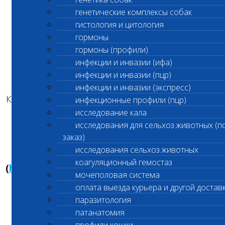
При условии сдачи на Нагорной.
генетические комплексы собак
гистология и цитология
При сдачи исследований в других филиалах
гормоны
срок выполнения исследования
гормоны (профили)
увеличивается до 36 часов.
инфекции и инвазии (ифа)
инфекции и инвазии (пцр)
Метод исследования:
инфекции и инвазии (экспресс)
Конкурентный иммуно- хемилюминесцентный
инфекционные профили (пцр)
анализ (CLIA)
исследование кала
исследования для сельхоз.животных (п
Материал для исследования
и условия
заказ)
транспортировки
указаны на сайте в
исследования сельхоз.животных
разделе «Анализы и цены»
коагуляционный гемостаз
(
https://vetlab.ru/catalog/gormony/progeste
мочеполовая система
оплата выезда курьера и другой достав
паразитология
С уважением,
патанатомия