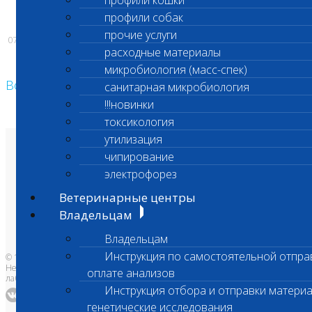
профили кошки
Администрация лаборатории «Шанс Био»
профили собак
прочие услуги
07.05.2024
расходные материалы
микробиология (масс-спек)
Возврат к списку
санитарная микробиология
!!!новинки
токсикология
утилизация
О лаборатории
чипирование
Анализы и цены
электрофорез
Ветеринарные центры
Владельцам
Врачам и клиникам
Ветеринарные центры
Бланки лаборатории
Банк донорской крови
Владельцам
Адреса лабораторий
Владельцам
Инструкция по самостоятельной отпра
© 1996-2026
Независимая ветеринарная
оплате анализов
лаборатория Шанс Био
Инструкция отбора и отправки материа
генетические исследования