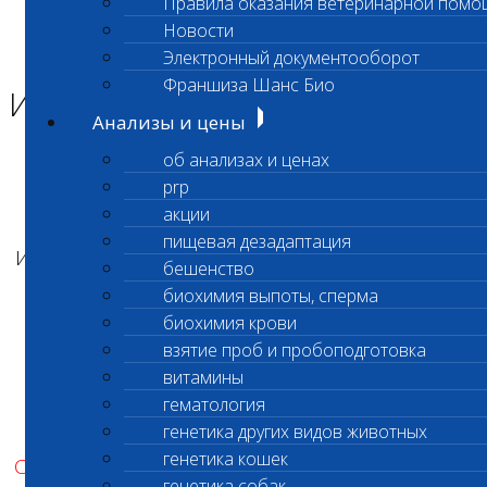
Правила оказания ветеринарной помо
Главная страница
Новости
Новости
Электронный документооборот
Изменение сроков
Франшиза Шанс Био
Изменение сроков
Анализы и цены
об анализах и ценах
Уважаемые клиенты лаборатории!
prp
акции
пищевая дезадаптация
Изменение сроков выполнения исследования
бешенство
биохимия выпоты, сперма
Прогестерон (код 610)
биохимия крови
С
13 мая
мы
изменяем
режим выполнения
взятие проб и пробоподготовка
анализа
витамины
гематология
Цена и с
рок
и
готовности:
генетика других видов животных
генетика кошек
С
рок исполнения 24
час
а
, стоимость
–
900
руб
генетика собак