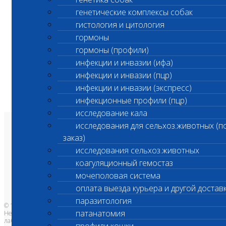
генетические комплексы собак
гистология и цитология
гормоны
гормоны (профили)
инфекции и инвазии (ифа)
инфекции и инвазии (пцр)
инфекции и инвазии (экспресс)
инфекционные профили (пцр)
исследование кала
исследования для сельхоз.животных (п
О лаборатории
заказ)
Анализы и цены
Ветеринарные центры
исследования сельхоз.животных
Владельцам
Врачам и клиникам
коагуляционный гемостаз
Бланки лаборатории
Банк донорской крови
мочеполовая система
Адреса лабораторий
оплата выезда курьера и другой достав
паразитология
© 1996-2026
патанатомия
Независимая ветеринарная
лаборатория Шанс Био