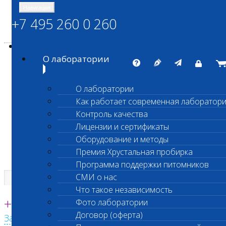
Навигация
+7 495 260 0 260
Энциклопедия Шанс Био
Карта сайта
vetlab@vetlab.ru
О лаборатории
О лаборатории
Как работает современная лаборатор
ШАНС БИО
Контроль качества
Независимая ветеринарная лаборатория
Лицензии и сертификаты
Оборудование и методы
Премия Хрустальная пробирка
Программа поддержки питомников
СМИ о нас
Что такое независимость
Единая круглосуточная справочная
+7 495 260 0 260
Фото лаборатории
Договор (оферта)
Заказать звонок с сайта