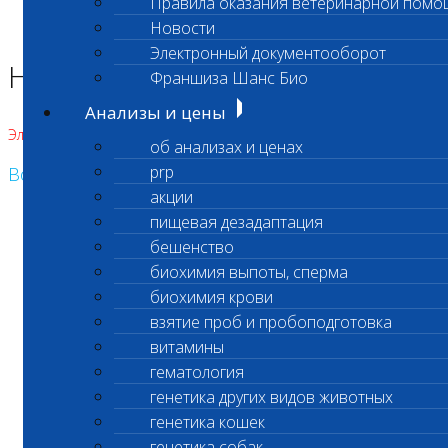
Правила оказания ветеринарной помо
Главная страница
Новости
Новости
Электронный документооборот
Новости лаборатории
Франшиза Шанс Био
Анализы и цены
Элемент не найден!
об анализах и ценах
prp
Возврат к списку
акции
пищевая дезадаптация
бешенство
биохимия выпоты, сперма
биохимия крови
взятие проб и пробоподготовка
витамины
гематология
генетика других видов животных
генетика кошек
генетика собак