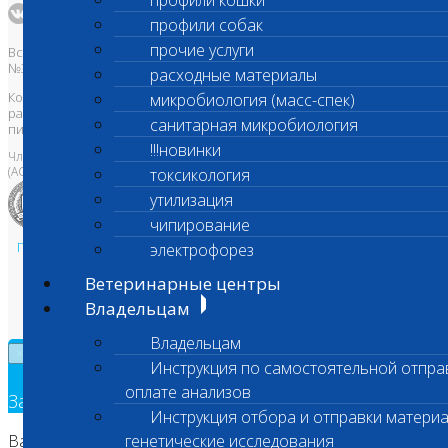
профили кошки
профили собак
прочие услуги
Все права защищены и охраняются законом. Товарный знак
№395740 от 2008 г. ООО "ШАНС БИО"
расходные материалы
Копирование, тиражирование, а также использование материалов,
микробиология (масс-спек)
размещенных на сайте
www.vetlab.ru
возможно только с
санитарная микробиология
письменного разрешения Правообладателя
!!!новинки
Член Национальной ветеринарной палаты
(АСРО НВП)
токсикология
утилизация
чипирование
Политика в области персональных данных и конфиденциальности
электрофорез
Пользовательское соглашение
Ветеринарные центры
Техническая поддержка
Владельцам
Владельцам
×
Инструкция по самостоятельной отпра
оплате анализов
Заявка на обратный звонок
Инструкция отбора и отправки материа
Ваш номер телефона
генетические исследования