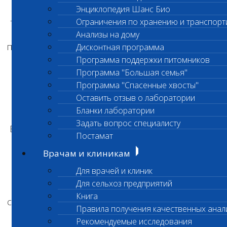
Если предполагается более длительная
Энциклопедия Шанс Био
транспортировка пробы в лабора
торию, для
Ограничения по хранению и транспорт
этого рекомендовано отделить сыворотку/
Анализы на дому
плазму от эритроцитарного сгустка (в течение
Дисконтная программа
12-ти часов после взятия)
Программа поддержки питомников
центрифугированием и перелить в пустую
Программа "Большая семья"
пробирку. В таком виде можно
Программа "Спасенные хвосты"
транспортировать пробу до 8 суток при
Оставить отзыв о лаборатории
хранении в условиях +2-+8 ⁰С.
Бланки лаборатории
Задать вопрос специалисту
Если центрифугирование недоступно, можно
Постамат
отделить сыворотку путем отстаивания
(для
этого подойдут только пробирки с
Врачам и клиникам
активатором свертывания – с красной
Для врачей и клиник
крышкой): после взятия дать пробирке
Для сельхоз предприятий
отстояться в покое 12 часов, за это время
Книга
сформируется сгусток и отделится прозрачная
Правила получения качественных анал
сыворотка, аккуратно перелить сыворотку в
Рекомендуемые исследования
пустую пробирку.