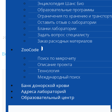
Энциклопедия Шанс Био
Стоимость:
1600 рублей
Образовательные программы
Ограничения по хранению и транспорт
*Исследование проводиться только в
Оставить отзыв о лаборатории
филиале на Нагорной
Бланки лаборатории
Задать вопрос специалисту
29.02.2024
Заказ расходных материалов
ZooCode
Возврат к списку
Поиск по микрочипу
Описание проекта
Технология
Международный поиск
О лаборатории
Анализы и цены
Банк донорской крови
Ветеринарные центры
Владельцам
Адреса лабораторий
Врачам и клиникам
Бланки лаборатории
Образовательный центр
Банк донорской крови
Адреса лабораторий