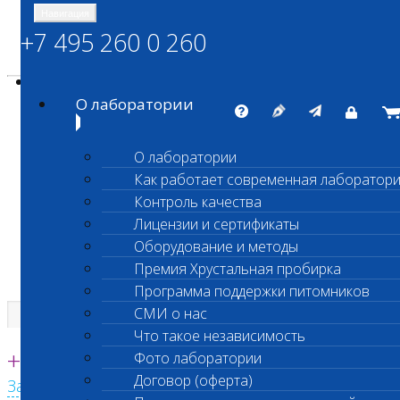
Навигация
+7 495 260 0 260
Энциклопедия Шанс Био
Карта сайта
vetlab@vetlab.ru
О лаборатории
О лаборатории
Как работает современная лаборатор
ШАНС БИО
Контроль качества
Независимая ветеринарная лаборатория
Лицензии и сертификаты
Оборудование и методы
Премия Хрустальная пробирка
Программа поддержки питомников
СМИ о нас
Что такое независимость
Единая круглосуточная справочная
+7 495 260 0 260
Фото лаборатории
Договор (оферта)
Заказать звонок с сайта