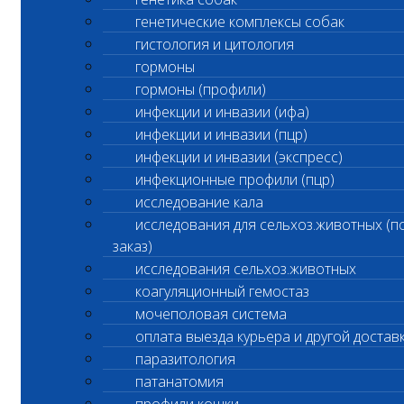
токсину бактерий рода
Clostridium
.
генетические комплексы собак
гистология и цитология
Рекомендации:
гормоны
Использовать в составе комплексной
гормоны (профили)
диагностики
инфекции и инвазии (ифа)
инфекции и инвазии (пцр)
Метод исследования:
инфекции и инвазии (экспресс)
инфекционные профили (пцр)
Серологический, реакция: качественная
исследование кала
Минимальное кол-во проб:
от 6 проб.
исследования для сельхоз.животных (п
заказ)
Срок
готовности:
3-5 дней
исследования сельхоз.животных
коагуляционный гемостаз
Материал для исследования:
мочеполовая система
Для анализа необходимо взять кровь в
оплата выезда курьера и другой достав
пробирку для биохимии (с активатором
паразитология
свертывания (с красной крышкой) или с
патанатомия
гранулами, либо в пустую пробирку) или в