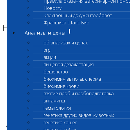
Правила оказания ветеринарной помо
Главная страница
Новости
Новости
Электронный документооборот
Новое исследование
Франшиза Шанс Био
Новое исследование
Анализы и цены
об анализах и ценах
Уважаемые клиенты лаборатории!
prp
акции
пищевая дезадаптация
С 01.04.2024 во всех офисах* нашей
бешенство
лаборатории доступно новое исследование
биохимия выпоты, сперма
биохимия крови
Антитела к
α-токсину бактерий рода
взятие проб и пробоподготовка
Clostridium
витамины
КОД
4223
гематология
генетика других видов животных
Цель исследования:
Выявление антител в
генетика кошек
крови крупного рогатого скота (КРС) к альфа-
генетика собак